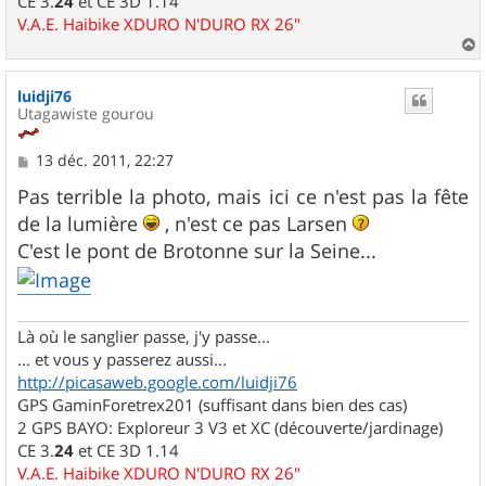
CE 3.
24
et CE 3D 1.14
V.A.E. Haibike XDURO N'DURO RX 26"
a
u
luidji76
t
Utagawiste gourou
M
13 déc. 2011, 22:27
e
s
Pas terrible la photo, mais ici ce n'est pas la fête
s
de la lumière
, n'est ce pas Larsen
a
g
C'est le pont de Brotonne sur la Seine...
e
Là où le sanglier passe, j'y passe...
... et vous y passerez aussi...
http://picasaweb.google.com/luidji76
GPS GaminForetrex201 (suffisant dans bien des cas)
2 GPS BAYO: Exploreur 3 V3 et XC (découverte/jardinage)
CE 3.
24
et CE 3D 1.14
V.A.E. Haibike XDURO N'DURO RX 26"