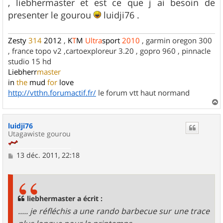
, liebhermaster et est ce que j ai besoin de
presenter le gourou
luidji76 .
Zesty
314
2012
,
K
T
M
Ultra
sport
2010
, garmin oregon 300
, france topo v2 ,cartoexploreur 3.20 , gopro 960 , pinnacle
studio 15 hd
Liebherr
master
in
the
mud
for
love
http://vtthn.forumactif.fr/
le forum vtt haut normand
a
u
luidji76
t
Utagawiste gourou
M
13 déc. 2011, 22:18
e
s
s
a
g
liebhermaster a écrit :
e
..... je réfléchis a une rando barbecue sur une trace