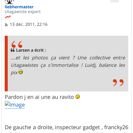
liebhermaster
Utagawiste expert
M
13 déc. 2011, 22:16
e
s
s
a
g
Larsen a écrit :
e
....et les photos ça vient ? Une collective entre
Utagawistes ça s'immortalise ! Luidj, balance les
pix
Pardon j en ai une au ravito
De gauche a droite, inspecteur gadget , francky26