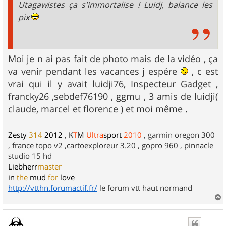
Utagawistes ça s'immortalise ! Luidj, balance les
pix
Moi je n ai pas fait de photo mais de la vidéo , ça
va venir pendant les vacances j espére
, c est
vrai qui il y avait luidji76, Inspecteur Gadget ,
francky26 ,sebdef76190 , ggmu , 3 amis de luidji(
claude, marcel et florence ) et moi même .
Zesty
314
2012
,
K
T
M
Ultra
sport
2010
, garmin oregon 300
, france topo v2 ,cartoexploreur 3.20 , gopro 960 , pinnacle
studio 15 hd
Liebherr
master
in
the
mud
for
love
http://vtthn.forumactif.fr/
le forum vtt haut normand
a
u
t