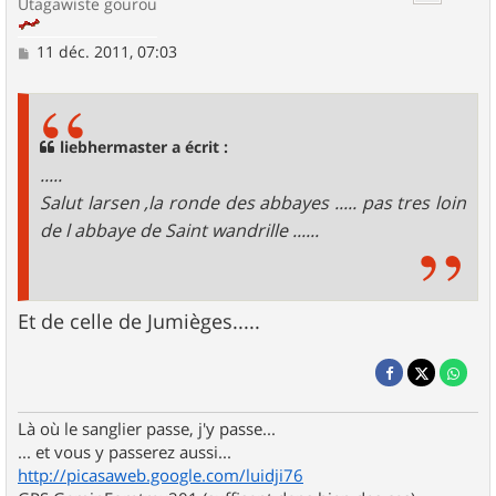
Utagawiste gourou
M
11 déc. 2011, 07:03
e
s
s
a
g
liebhermaster a écrit :
e
.....
Salut larsen ,la ronde des abbayes ..... pas tres loin
de l abbaye de Saint wandrille ......
Et de celle de Jumièges.....
Là où le sanglier passe, j'y passe...
... et vous y passerez aussi...
http://picasaweb.google.com/luidji76