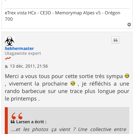
e
eTrex vista HCx - CE3D - Memorymap Alpes v5 - Orégon
700
a
u
t
liebhermaster
Utagawiste expert
M
13 déc. 2011, 21:56
e
s
Merci a vous tous pour cette sortie très sympa
s
, vivement la prochaine
, je réfléchis a une
a
g
rando barbecue sur une trace plus longue pour
e
le printemps .
Larsen a écrit :
....et les photos ça vient ? Une collective entre