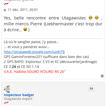
M
11 déc. 2011, 20:01
e
s
Yes, belle rencontre entre Utagawistes
,
s
mille mercis Pierre (Liebhermaster c'est trop dur
a
g
à écrire...
)
e
Là où le sanglier passe, j'y passe...
... et vous y passerez aussi...
http://picasaweb.google.com/luidji76
GPS GaminForetrex201 (suffisant dans bien des cas)
2 GPS BAYO: Exploreur 3 V3 et XC (découverte/jardinage)
CE 3.
24
et CE 3D 1.14
V.A.E. Haibike XDURO N'DURO RX 26"
a
u
t
Inspecteur Gadget
Utagawiste expert