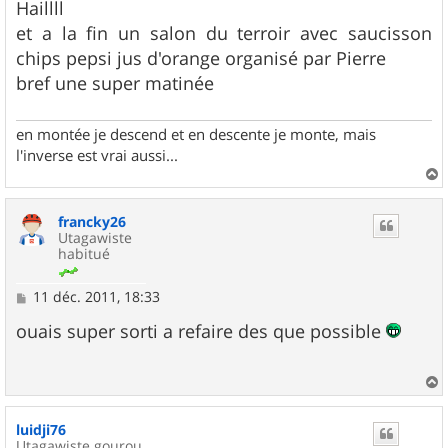
Haillll
et a la fin un salon du terroir avec saucisson
chips pepsi jus d'orange organisé par Pierre
bref une super matinée
en montée je descend et en descente je monte, mais
l'inverse est vrai aussi...
a
u
francky26
t
Utagawiste
habitué
M
11 déc. 2011, 18:33
e
s
ouais super sorti a refaire des que possible
s
a
g
e
a
u
luidji76
t
Utagawiste gourou