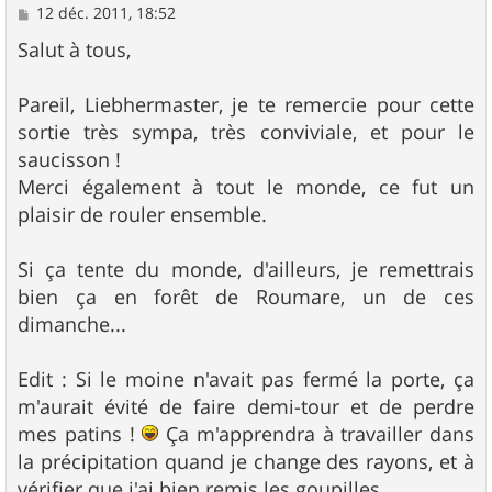
M
12 déc. 2011, 18:52
e
s
Salut à tous,
s
a
g
Pareil, Liebhermaster, je te remercie pour cette
e
sortie très sympa, très conviviale, et pour le
saucisson !
Merci également à tout le monde, ce fut un
plaisir de rouler ensemble.
Si ça tente du monde, d'ailleurs, je remettrais
bien ça en forêt de Roumare, un de ces
dimanche...
Edit : Si le moine n'avait pas fermé la porte, ça
m'aurait évité de faire demi-tour et de perdre
mes patins !
Ça m'apprendra à travailler dans
la précipitation quand je change des rayons, et à
vérifier que j'ai bien remis les goupilles...