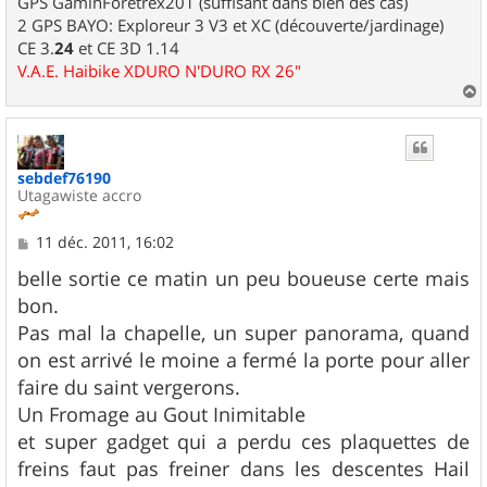
GPS GaminForetrex201 (suffisant dans bien des cas)
2 GPS BAYO: Exploreur 3 V3 et XC (découverte/jardinage)
CE 3.
24
et CE 3D 1.14
V.A.E. Haibike XDURO N'DURO RX 26"
a
u
t
sebdef76190
Utagawiste accro
M
11 déc. 2011, 16:02
e
s
belle sortie ce matin un peu boueuse certe mais
s
bon.
a
g
Pas mal la chapelle, un super panorama, quand
e
on est arrivé le moine a fermé la porte pour aller
faire du saint vergerons.
Un Fromage au Gout Inimitable
et super gadget qui a perdu ces plaquettes de
freins faut pas freiner dans les descentes Hail