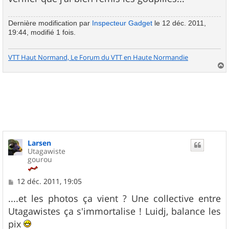
Dernière modification par
Inspecteur Gadget
le 12 déc. 2011,
19:44, modifié 1 fois.
VTT Haut Normand, Le Forum du VTT en Haute Normandie
a
u
t
Larsen
Utagawiste
gourou
M
12 déc. 2011, 19:05
e
s
....et les photos ça vient ? Une collective entre
s
Utagawistes ça s'immortalise ! Luidj, balance les
a
g
pix