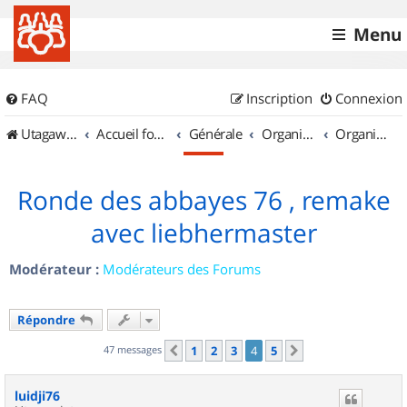
Menu
FAQ
Inscription
Connexion
UtagawaVTT (Randos VTT et VTTAE avec traces GPS)
Accueil forum
Générale
Organisation de sorties & Recherche de partenaires
Organisation de sorties en région Haute Normandie
Ronde des abbayes 76 , remake
avec liebhermaster
Modérateur :
Modérateurs des Forums
Répondre
47 messages
1
2
3
4
5
Précédent
Suivant
luidji76