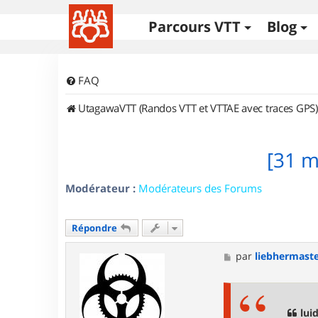
Parcours VTT
Blog
FAQ
UtagawaVTT (Randos VTT et VTTAE avec traces GPS)
[31 m
Modérateur :
Modérateurs des Forums
Répondre
M
par
liebhermast
e
s
s
a
g
luid