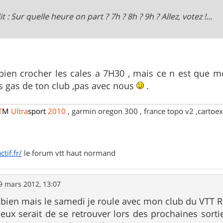
t : Sur quelle heure on part ? 7h ? 8h ? 9h ? Allez, votez !...
bien crocher les cales a 7H30 , mais ce n est que mon 
s gas de ton club ,pas avec nous
.
T
M
Ultra
sport
2010
, garmin oregon 300 , france topo v2 ,cartoex
tif.fr/
le forum vtt haut normand
9 mars 2012, 13:07
 bien mais le samedi je roule avec mon club du VTT 
eux serait de se retrouver lors des prochaines sorti