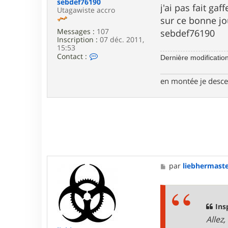
e
sebdef76190
j'ai pas fait gaf
e
Utagawiste accro
c
sur ce bonne j
t
Messages :
107
sebdef76190
e
Inscription :
07 déc. 2011,
u
15:53
r
C
Contact :
G
Dernière modificatio
o
a
n
d
t
en montée je descen
g
a
e
c
t
t
e
r
s
e
b
d
e
M
par
liebhermast
f
e
7
s
6
s
1
a
9
g
Ins
0
e
Allez,