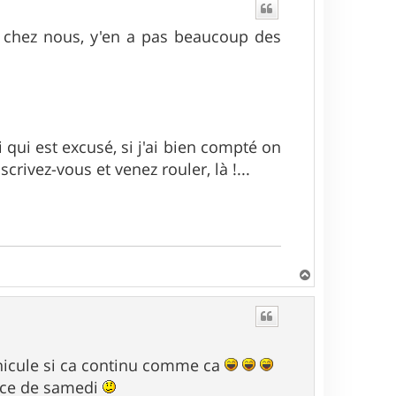
t
ar chez nous, y'en a pas beaucoup des
ji qui est excusé, si j'ai bien compté on
scrivez-vous et venez rouler, là !...
H
a
u
t
nicule si ca continu comme ca
race de samedi