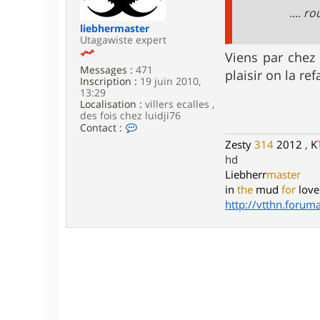
e
.... r
liebhermaster
Utagawiste expert
Viens par chez 
Messages :
471
plaisir on la ref
Inscription :
19 juin 2010,
13:29
Localisation :
villers ecalles ,
des fois chez luidji76
C
Contact :
o
Zesty
314
2012
,
K
n
hd
t
a
Liebherr
master
c
in
the
mud
for
love
t
http://vtthn.forumac
e
r
l
i
e
b
h
e
r
m