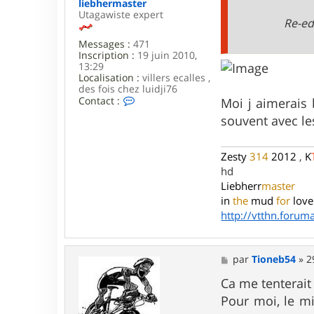
liebhermaster
Utagawiste expert
Re-edi
Messages :
471
Inscription :
19 juin 2010,
13:29
Localisation :
villers ecalles ,
des fois chez luidji76
C
Contact :
Moi j aimerais 
o
souvent avec le
n
t
a
c
Zesty
314
2012
,
K
t
hd
e
Liebherr
master
r
l
in
the
mud
for
love
i
http://vtthn.forumac
e
b
h
e
M
par
Tioneb54
»
2
r
e
m
s
Ca me tenterait
a
s
Pour moi, le mi
s
a
t