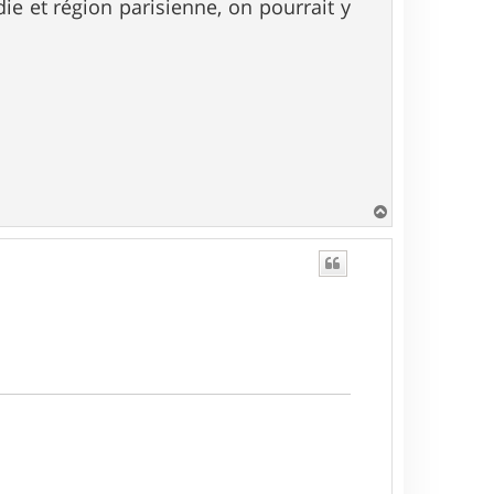
e et région parisienne, on pourrait y
H
a
u
t