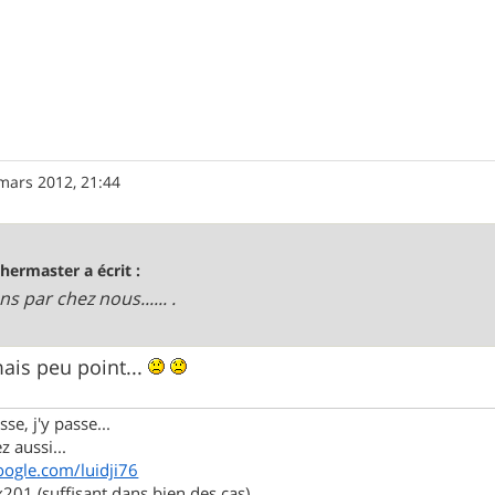
mars 2012, 21:44
bhermaster a écrit :
iens par chez nous...... .
mais peu point...
se, j'y passe...
z aussi...
oogle.com/luidji76
01 (suffisant dans bien des cas)