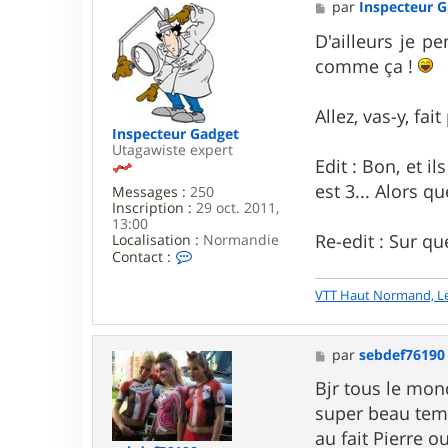
a
M
par
Inspecteur 
c
e
t
s
D'ailleurs je p
e
s
comme ça !
r
a
l
g
i
e
Allez, vas-y, fai
e
b
Inspecteur Gadget
h
Utagawiste expert
Edit : Bon, et i
e
r
est 3... Alors qu
Messages :
250
m
Inscription :
29 oct. 2011,
a
13:00
s
Re-edit : Sur que
Localisation :
Normandie
t
C
Contact :
e
o
r
n
VTT Haut Normand, L
t
a
c
t
M
par
sebdef76190
e
e
r
s
Bjr tous le mo
I
s
super beau tem
n
a
s
g
au fait Pierre 
p