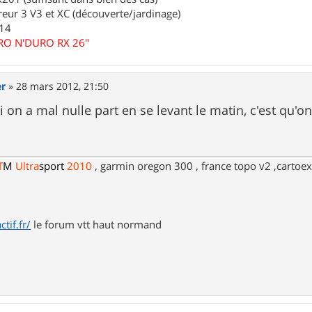
eur 3 V3 et XC (découverte/jardinage)
.14
URO N'DURO RX 26"
er
»
28 mars 2012, 21:50
i on a mal nulle part en se levant le matin, c'est qu'o
T
M
Ultra
sport
2010
, garmin oregon 300 , france topo v2 ,cartoex
tif.fr/
le forum vtt haut normand