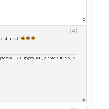
H
a
u
t
n est mort"
ploreur 3.20 , gopro 960 , pinnacle studio 15
H
a
u