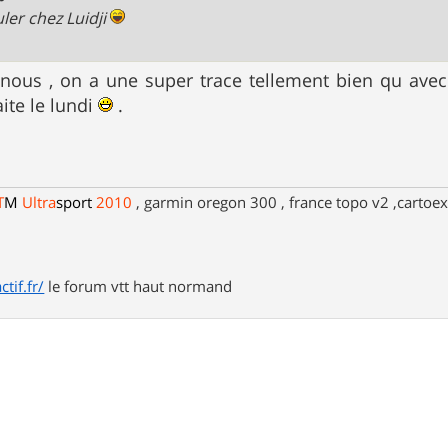
ouler chez Luidji
nous , on a une super trace tellement bien qu avec
aite le lundi
.
T
M
Ultra
sport
2010
, garmin oregon 300 , france topo v2 ,cartoex
tif.fr/
le forum vtt haut normand