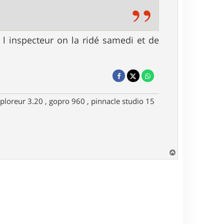
 l inspecteur on la ridé samedi et de
ploreur 3.20 , gopro 960 , pinnacle studio 15
H
a
u
t