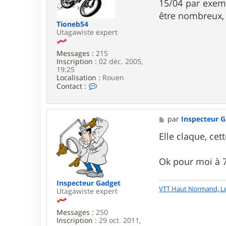
g
15/04 par exemp
e
e
être nombreux, 
r
Tioneb54
Utagawiste expert
Messages :
215
Inscription :
02 déc. 2005,
19:25
Localisation :
Rouen
C
Contact :
o
n
t
a
M
par
Inspecteur 
c
e
t
s
Elle claque, cet
e
s
r
a
T
g
Ok pour moi à 7
i
e
o
n
Inspecteur Gadget
VTT Haut Normand, L
e
Utagawiste expert
b
5
Messages :
250
4
Inscription :
29 oct. 2011,