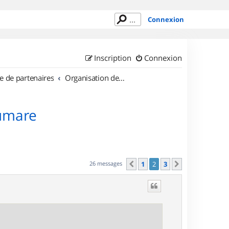
Connexion
Inscription
Connexion
e de partenaires
Organisation de sorties en région Haute Normandie
oumare
26 messages
1
2
3
Précédent
Suivant