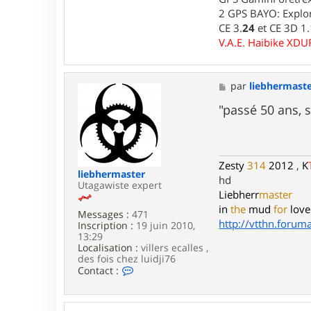
r
l
2 GPS BAYO: Explor
u
CE 3.
24
et CE 3D 1
i
V.A.E. Haibike XD
d
j
i
7
M
par
liebhermast
6
e
s
"passé 50 ans, s
s
a
g
e
Zesty
314
2012
,
K
liebhermaster
hd
Utagawiste expert
Liebherr
master
in
the
mud
for
love
Messages :
471
http://vtthn.forumac
Inscription :
19 juin 2010,
13:29
Localisation :
villers ecalles ,
des fois chez luidji76
C
Contact :
o
n
t