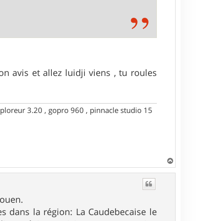
avis et allez luidji viens , tu roules
ploreur 3.20 , gopro 960 , pinnacle studio 15
H
a
u
t
Rouen.
es dans la région: La Caudebecaise le