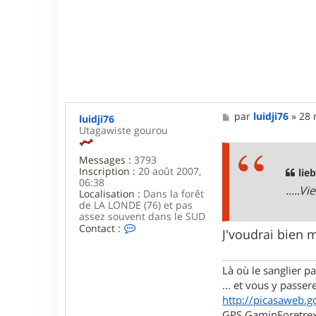
a
s
t
e
r
M
par
luidji76
»
28 
luidji76
e
Utagawiste gourou
s
s
Messages :
3793
a
Inscription :
20 août 2007,
g
lie
06:38
e
.....V
Localisation :
Dans la forêt
de LA LONDE (76) et pas
assez souvent dans le SUD
C
Contact :
J'voudrai bien 
o
n
t
Là où le sanglier pas
a
c
... et vous y passere
t
http://picasaweb.g
e
GPS GaminForetrex2