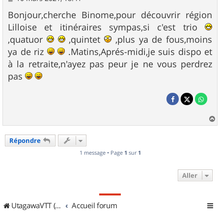
e
s
Bonjour,cherche Binome,pour découvrir région
s
Lilloise et itinéraires sympas,si c'est trio
a
g
,quatuor
,quintet
,plus ya de fous,moins
e
ya de riz
.Matins,Aprés-midi,je suis dispo et
à la retraite,n'ayez pas peur je ne vous perdrez
pas
a
u
Répondre
t
1 message • Page
1
sur
1
Aller
UtagawaVTT (Randos VTT et VTTAE avec traces GPS)
Accueil forum