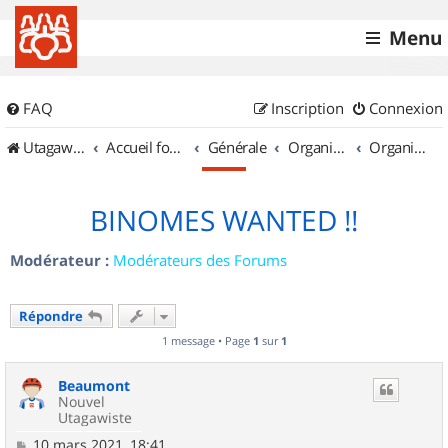
Menu
FAQ
Inscription
Connexion
UtagawaVTT (Randos VTT et VTTAE avec traces GPS)
Accueil forum
Générale
Organisation de sorties & Recherche de partenaires
Organisation de sorties en région Nord Pas de Calais
BINOMES WANTED !!
Modérateur :
Modérateurs des Forums
Répondre
1 message • Page
1
sur
1
Beaumont
Nouvel
Utagawiste
M
10 mars 2021, 18:41