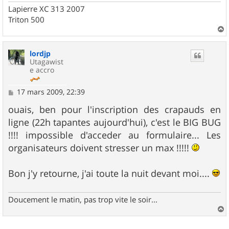
Lapierre XC 313 2007
Triton 500
a
u
lordjp
t
Utagawist
e accro
M
17 mars 2009, 22:39
e
s
ouais, ben pour l'inscription des crapauds en
s
ligne (22h tapantes aujourd'hui), c'est le BIG BUG
a
g
!!!! impossible d'acceder au formulaire... Les
e
organisateurs doivent stresser un max !!!!!
Bon j'y retourne, j'ai toute la nuit devant moi....
Doucement le matin, pas trop vite le soir...
a
u