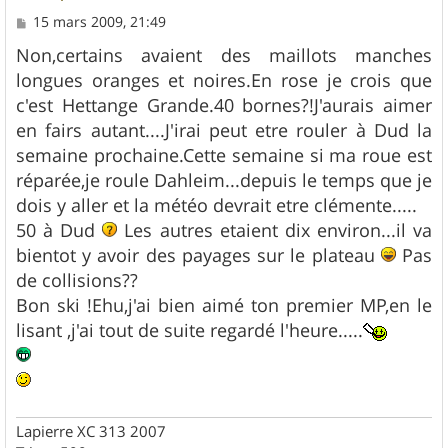
M
15 mars 2009, 21:49
e
s
Non,certains avaient des maillots manches
s
longues oranges et noires.En rose je crois que
a
g
c'est Hettange Grande.40 bornes?!J'aurais aimer
e
en fairs autant....J'irai peut etre rouler à Dud la
semaine prochaine.Cette semaine si ma roue est
réparée,je roule Dahleim...depuis le temps que je
dois y aller et la météo devrait etre clémente.....
50 à Dud
Les autres etaient dix environ...il va
bientot y avoir des payages sur le plateau
Pas
de collisions??
Bon ski !Ehu,j'ai bien aimé ton premier MP,en le
lisant ,j'ai tout de suite regardé l'heure.....
Lapierre XC 313 2007