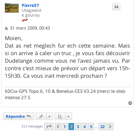
u
Pierre57
t
Utagawist
e gourou
M
31 mars 2009, 00:43
e
s
Moien,
s
Dat as net meglech fur ech cette semaine. Mais
a
g
si on arrive à caler un truc , je vous fais découvrir
e
Dudelange comme vous ne l'avez jamais vu. Par
contre c'est mieux de prévoir un départ vers 15h-
15h30. Ca vous irait mercredi prochain ?
60Csx-GPS Topo 6, 10 & Benelux-CE3 V3.24 (merci le site)-
Intense 27.5
a
u
Répondre
t
Page
2
sur
22
212 messages
1
2
3
4
5
22
Précédent
Suivant
…