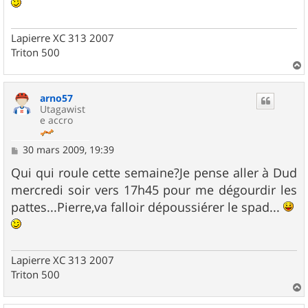
Lapierre XC 313 2007
Triton 500
a
u
arno57
t
Utagawist
e accro
M
30 mars 2009, 19:39
e
s
Qui qui roule cette semaine?Je pense aller à Dud
s
mercredi soir vers 17h45 pour me dégourdir les
a
g
pattes...Pierre,va falloir dépoussiérer le spad...
e
Lapierre XC 313 2007
Triton 500
a