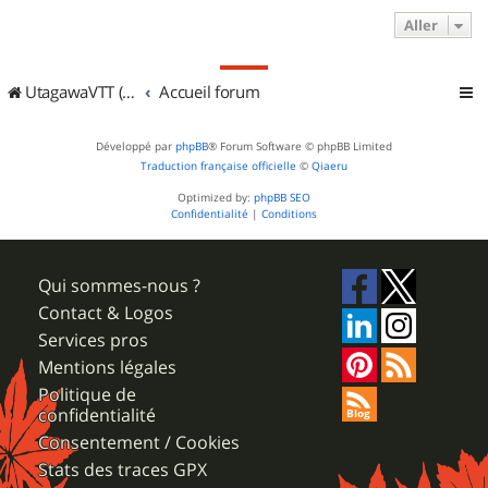
Aller
UtagawaVTT (Randos VTT et VTTAE avec traces GPS)
Accueil forum
Développé par
phpBB
® Forum Software © phpBB Limited
Traduction française officielle
©
Qiaeru
Optimized by:
phpBB SEO
Confidentialité
|
Conditions
Qui sommes-nous ?
Contact & Logos
Services pros
Mentions légales
Politique de
confidentialité
Consentement / Cookies
Stats des traces GPX