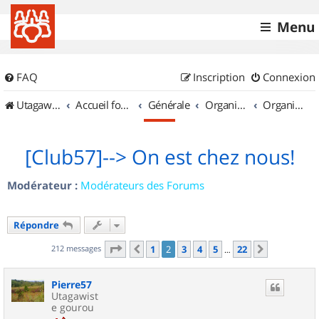
Menu
FAQ
Inscription
Connexion
UtagawaVTT (Randos VTT et VTTAE avec traces GPS)
Accueil forum
Générale
Organisation de sorties & Recherche de partenaires
Organisation de sorties en région Lorraine
[Club57]--> On est chez nous!
Modérateur :
Modérateurs des Forums
Répondre
Page
2
sur
22
212 messages
1
2
3
4
5
22
Précédent
Suivant
…
Pierre57
Utagawist
e gourou