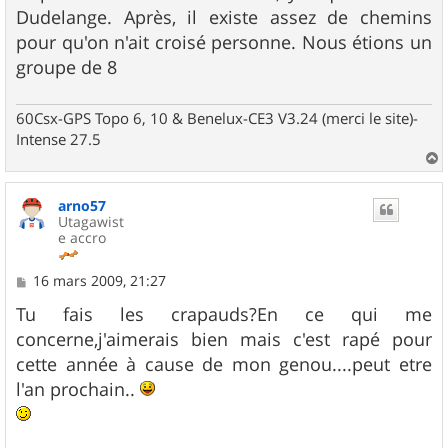
Dudelange. Après, il existe assez de chemins
pour qu'on n'ait croisé personne. Nous étions un
groupe de 8
60Csx-GPS Topo 6, 10 & Benelux-CE3 V3.24 (merci le site)-
Intense 27.5
a
u
arno57
t
Utagawist
e accro
M
16 mars 2009, 21:27
e
s
Tu fais les crapauds?En ce qui me
s
concerne,j'aimerais bien mais c'est rapé pour
a
g
cette année à cause de mon genou....peut etre
e
l'an prochain..