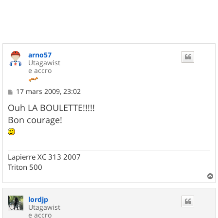
t
arno57
Utagawist
e accro
M
17 mars 2009, 23:02
e
s
Ouh LA BOULETTE!!!!!
s
Bon courage!
a
g
e
Lapierre XC 313 2007
Triton 500
a
u
lordjp
t
Utagawist
e accro