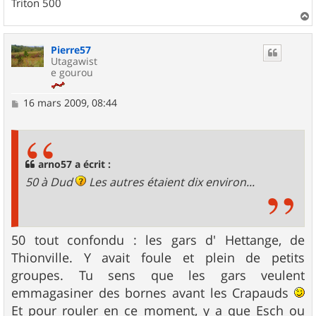
Triton 500
a
u
Pierre57
t
Utagawist
e gourou
M
16 mars 2009, 08:44
e
s
s
a
g
arno57 a écrit :
e
50 à Dud
Les autres étaient dix environ...
50 tout confondu : les gars d' Hettange, de
Thionville. Y avait foule et plein de petits
groupes. Tu sens que les gars veulent
emmagasiner des bornes avant les Crapauds
Et pour rouler en ce moment, y a que Esch ou