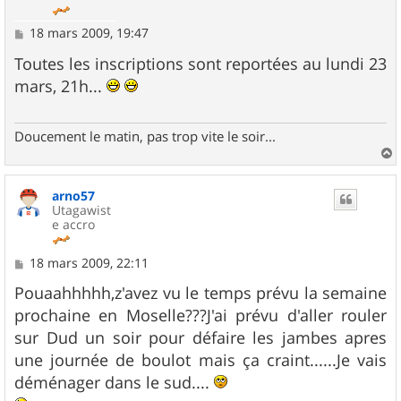
M
18 mars 2009, 19:47
e
s
Toutes les inscriptions sont reportées au lundi 23
s
mars, 21h...
a
g
e
Doucement le matin, pas trop vite le soir...
a
u
arno57
t
Utagawist
e accro
M
18 mars 2009, 22:11
e
s
Pouaahhhhh,z'avez vu le temps prévu la semaine
s
prochaine en Moselle???J'ai prévu d'aller rouler
a
g
sur Dud un soir pour défaire les jambes apres
e
une journée de boulot mais ça craint......Je vais
déménager dans le sud....