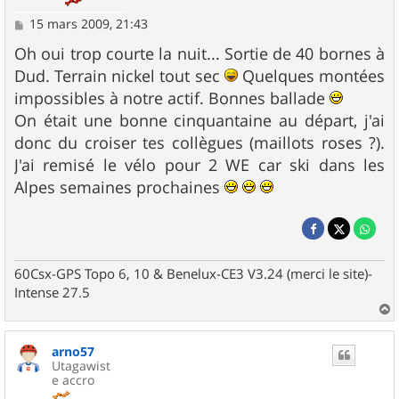
M
15 mars 2009, 21:43
e
s
Oh oui trop courte la nuit... Sortie de 40 bornes à
s
Dud. Terrain nickel tout sec
Quelques montées
a
g
impossibles à notre actif. Bonnes ballade
e
On était une bonne cinquantaine au départ, j'ai
donc du croiser tes collègues (maillots roses ?).
J'ai remisé le vélo pour 2 WE car ski dans les
Alpes semaines prochaines
60Csx-GPS Topo 6, 10 & Benelux-CE3 V3.24 (merci le site)-
Intense 27.5
a
u
arno57
t
Utagawist
e accro