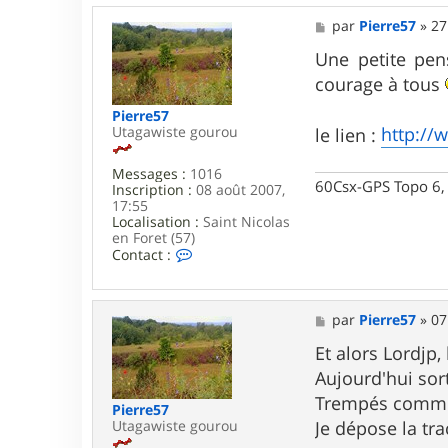
r
M
par
Pierre57
»
27
n
e
o
s
Une petite pen
5
s
7
courage à tous
a
g
Pierre57
e
Utagawiste gourou
http://
le lien :
Messages :
1016
60Csx-GPS Topo 6, 
Inscription :
08 août 2007,
17:55
Localisation :
Saint Nicolas
en Foret (57)
C
Contact :
o
n
t
a
M
par
Pierre57
»
07
c
e
t
s
Et alors Lordjp,
e
s
Aujourd'hui sor
r
a
P
g
Trempés comme 
Pierre57
i
e
Utagawiste gourou
Je dépose la tr
e
r