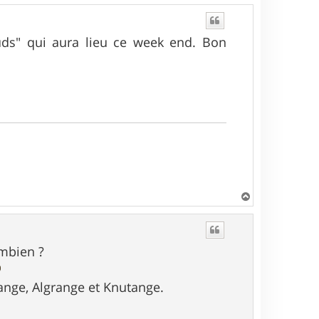
uds" qui aura lieu ce week end. Bon
H
a
u
t
ombien ?
nge, Algrange et Knutange.