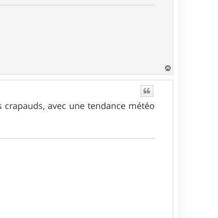
H
a
u
t
les crapauds, avec une tendance météo