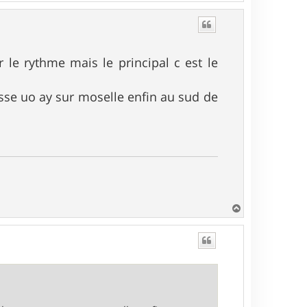
a
u
t
 le rythme mais le principal c est le
sse uo ay sur moselle enfin au sud de
H
a
u
t