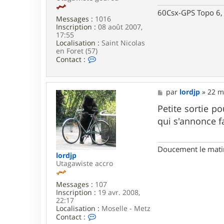
o
60Csx-GPS Topo 6, 
5
Messages :
1016
7
Inscription :
08 août 2007,
17:55
Localisation :
Saint Nicolas
en Foret (57)
C
Contact :
o
n
t
a
M
par
lordjp
»
22 m
c
e
t
s
Petite sortie p
e
s
qui s'annonce 
r
a
P
g
i
e
e
Doucement le matin,
r
lordjp
r
Utagawiste accro
e
5
Messages :
107
7
Inscription :
19 avr. 2008,
22:17
Localisation :
Moselle - Metz
C
Contact :
o