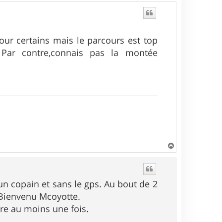
 pour certains mais le parcours est top
ar contre,connais pas la montée
H
a
u
t
un copain et sans le gps. Au bout de 2
ienvenu Mcoyotte.
ire au moins une fois.