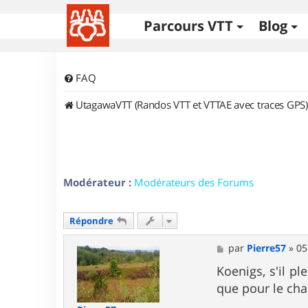
Parcours VTT
Blog
FAQ
UtagawaVTT (Randos VTT et VTTAE avec traces GPS)
Modérateur :
Modérateurs des Forums
Répondre
M
par
Pierre57
»
05
e
s
Koenigs, s'il p
s
que pour le cha
a
g