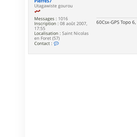
Pierre57
e
Utagawiste gourou
Messages :
1016
60Csx-GPS Topo 6, 
Inscription :
08 août 2007,
17:55
Localisation :
Saint Nicolas
en Foret (57)
C
Contact :
o
n
t
a
c
t
e
r
P
i
e
r
r
e
5
7