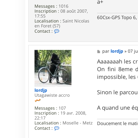
a+
r
Messages :
1016
e
Inscription :
08 août 2007,
5
17:55
60Csx-GPS Topo 6, 
7
Localisation :
Saint Nicolas
en Foret (57)
C
Contact :
o
n
t
a
M
par
lordjp
»
07 j
c
e
t
s
Aaaaaaah les cra
e
s
On fini 8eme de
r
a
P
g
impossible, les 
i
e
e
r
lordjp
Sinon le parcour
r
Utagawiste accro
e
5
A quand une équ
Messages :
107
7
Inscription :
19 avr. 2008,
22:17
Localisation :
Moselle - Metz
Doucement le matin,
C
Contact :
o
n