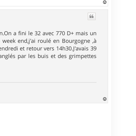
H
a
u
t
n.On a fini le 32 avec 770 D+ mais un
 week end,j'ai roulé en Bourgogne ,à
dredi et retour vers 14h30.J'avais 39
anglés par les buis et des grimpettes
H
a
u
t