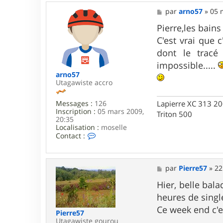
M
par
arno57
»
05 
e
s
Pierre,les bain
s
C'est vrai que 
a
g
dont le tracé
e
impossible.....
arno57
Utagawiste accro
Lapierre XC 313 2
Messages :
126
Inscription :
05 mars 2009,
Triton 500
20:35
Localisation :
moselle
C
Contact :
o
n
t
a
M
par
Pierre57
»
22
c
e
t
s
Hier, belle bal
e
s
heures de singl
r
a
a
g
Ce week end c'e
Pierre57
r
e
Utagawiste gourou
n