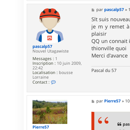
t
a
M
par
pascalp57
»
c
e
t
s
Slt suis nouveau
e
s
je m y remet à 
r
a
l
g
plaisir
o
e
QQ un connait i
r
d
pascalp57
thionville quoi
j
Nouvel Utagawiste
Merci d'avance
p
Messages :
1
Inscription :
10 juin 2009,
22:42
Pascal du 57
Localisation :
bousse
Lorraine
C
Contact :
o
n
t
a
M
par
Pierre57
»
10
c
e
t
s
e
s
r
a
p
g
pas
Pierre57
a
e