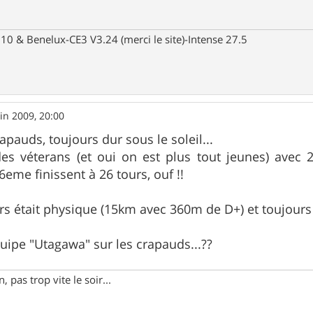
10 & Benelux-CE3 V3.24 (merci le site)-Intense 27.5
uin 2009, 20:00
pauds, toujours dur sous le soleil...
s véterans (et oui on est plus tout jeunes) avec 2
6eme finissent à 26 tours, ouf !!
s était physique (15km avec 360m de D+) et toujours tr
ipe "Utagawa" sur les crapauds...??
 pas trop vite le soir...