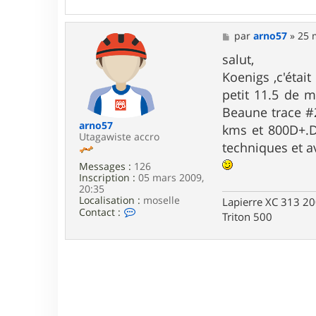
n
t
a
M
par
arno57
»
25 
c
e
t
s
salut,
e
s
Koenigs ,c'étai
r
a
l
g
petit 11.5 de 
o
e
Beaune trace #2
r
d
arno57
kms et 800D+.De
j
Utagawiste accro
techniques et a
p
Messages :
126
Inscription :
05 mars 2009,
20:35
Localisation :
moselle
Lapierre XC 313 2
C
Contact :
Triton 500
o
n
t
a
c
t
e
r
a