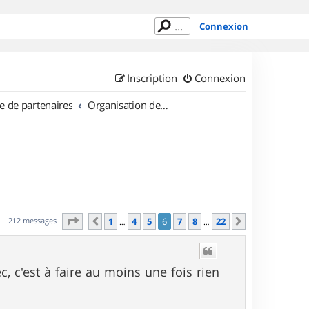
Connexion
Inscription
Connexion
e de partenaires
Organisation de sorties en région Lorraine
Page
6
sur
22
212 messages
1
4
5
6
7
8
22
Précédent
Suivant
…
…
c, c'est à faire au moins une fois rien