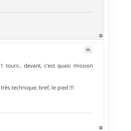
H
a
u
t
1 tours.. devant, c'est quasi mission
ès technique, bref, le pied !!!
H