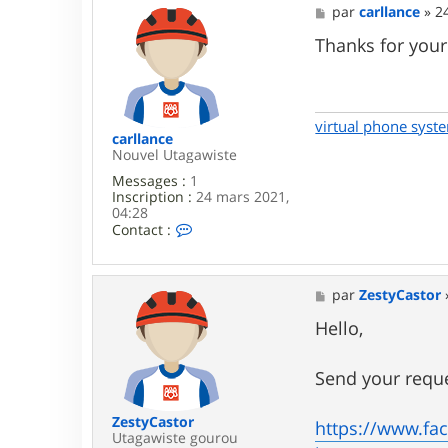
M
par
carllance
»
2
e
s
Thanks for your 
s
a
g
e
virtual phone syst
carllance
Nouvel Utagawiste
Messages :
1
Inscription :
24 mars 2021,
04:28
C
Contact :
o
n
t
a
M
par
ZestyCastor
c
e
t
s
Hello,
e
s
r
a
c
g
Send your reque
a
e
r
l
ZestyCastor
https://www.f
l
Utagawiste gourou