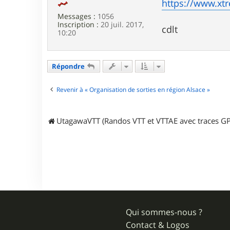
a
https://www.xtr
n
Messages :
1056
c
Inscription :
20 juil. 2017,
e
cdlt
10:20
Répondre
Revenir à « Organisation de sorties en région Alsace »
UtagawaVTT (Randos VTT et VTTAE avec traces GP
Qui sommes-nous ?
Contact & Logos