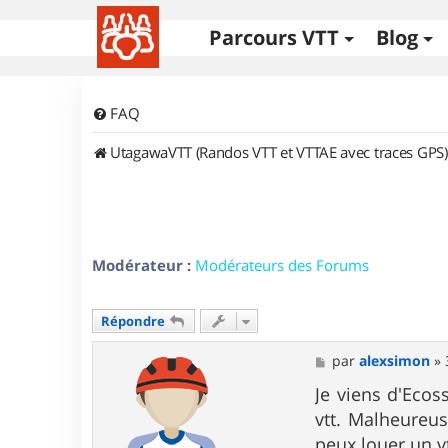
Parcours VTT
Blog
FAQ
UtagawaVTT (Randos VTT et VTTAE avec traces GPS)
Modérateur :
Modérateurs des Forums
Répondre
M
par
alexsimon
»
e
s
Je viens d'Ecos
s
vtt. Malheureu
a
g
peux louer un v