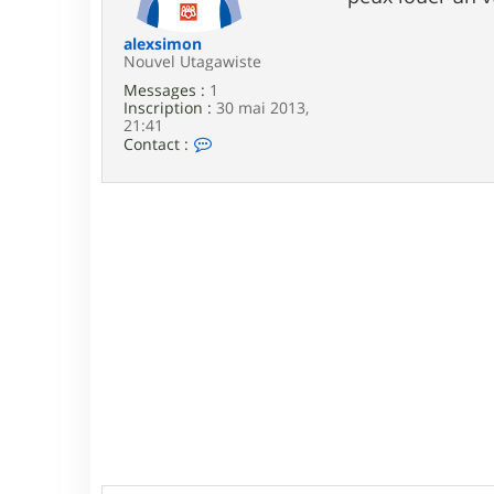
e
alexsimon
Nouvel Utagawiste
Messages :
1
Inscription :
30 mai 2013,
21:41
C
Contact :
o
n
t
a
c
t
e
r
a
l
e
x
s
i
m
o
n