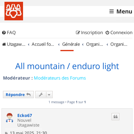
Menu
FAQ
Inscription
Connexion
UtagawaVTT (Randos VTT et VTTAE avec traces GPS)
Accueil forum
Générale
Organisation de sorties & Recherche de partenaires
Organisation de sorties en région Alsace
All mountain / enduro light
Modérateur :
Modérateurs des Forums
Répondre
1 message • Page
1
sur
1
Ecko67
Nouvel
Utagawiste
M
13 mai 2025, 21:30