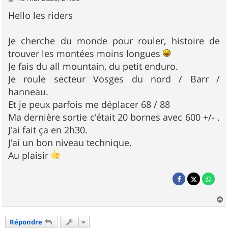
e
s
Hello les riders
s
a
g
Je cherche du monde pour rouler, histoire de
e
trouver les montées moins longues
Je fais du all mountain, du petit enduro.
Je roule secteur Vosges du nord / Barr /
hanneau.
Et je peux parfois me déplacer 68 / 88
Ma dernière sortie c'était 20 bornes avec 600 +/- .
J'ai fait ça en 2h30.
J'ai un bon niveau technique.
Au plaisir
a
u
Répondre
t