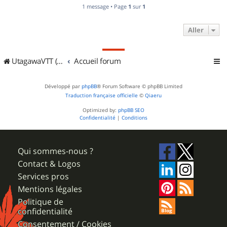
1 message • Page
1
sur
1
Aller
UtagawaVTT (Randos VTT et VTTAE avec traces GPS)
Accueil forum
Développé par
phpBB
® Forum Software © phpBB Limited
Traduction française officielle
©
Qiaeru
Optimized by:
phpBB SEO
Confidentialité
|
Conditions
Qui sommes-nous ?
Contact & Logos
Services pros
Mentions légales
Politique de
confidentialité
Consentement / Cookies