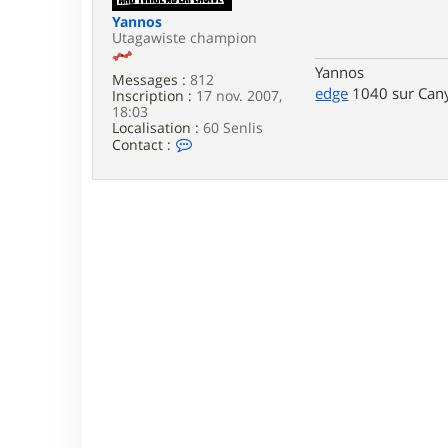
e
Yannos
Utagawiste champion
Yannos
Messages :
812
edge
1040 sur Cany
Inscription :
17 nov. 2007,
18:03
Localisation :
60 Senlis
C
Contact :
o
n
t
a
c
t
e
r
Y
a
n
n
o
s