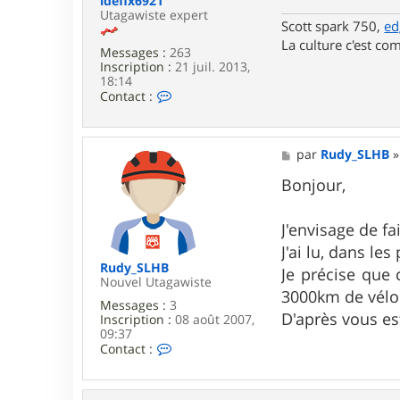
idefix6921
i
e
Utagawiste expert
k
Scott spark 750,
ed
La culture c'est com
Messages :
263
Inscription :
21 juil. 2013,
18:14
C
Contact :
o
n
t
a
M
par
Rudy_SLHB
c
e
t
s
Bonjour,
e
s
r
a
i
g
J'envisage de fa
d
e
J'ai lu, dans l
e
f
Rudy_SLHB
Je précise que
i
Nouvel Utagawiste
3000km de vélo
x
Messages :
3
6
D'après vous es
Inscription :
08 août 2007,
9
09:37
2
C
Contact :
1
o
n
t