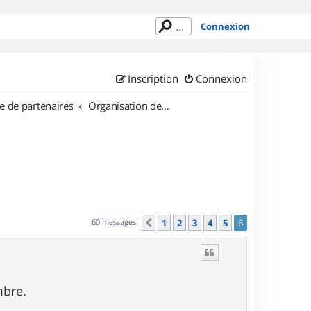
Connexion
Inscription
Connexion
e de partenaires
Organisation de sorties en région Bourgogne
60 messages
1
2
3
4
5
6
Précédent
mbre.