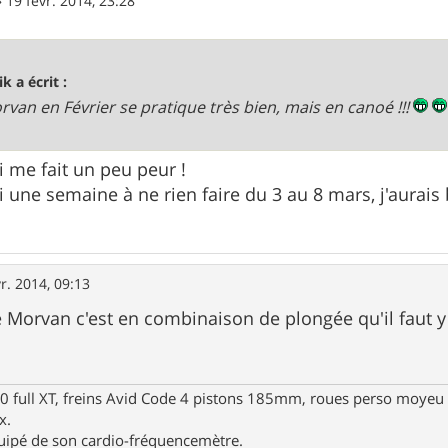
»
19 févr. 2014, 23:28
k a écrit :
rvan en Février se pratique très bien, mais en canoé !!!
i me fait un peu peur !
 une semaine à ne rien faire du 3 au 8 mars, j'aurais 
r. 2014, 09:13
e Morvan c'est en combinaison de plongée qu'il faut y 
full XT, freins Avid Code 4 pistons 185mm, roues perso moyeu 
x.
uipé de son cardio-fréquencemètre.