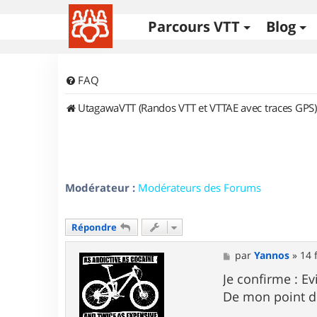
Parcours VTT
Blog
FAQ
UtagawaVTT (Randos VTT et VTTAE avec traces GPS)
Modérateur :
Modérateurs des Forums
Répondre
M
par
Yannos
»
14 
e
s
Je confirme : Evi
s
De mon point de
a
g