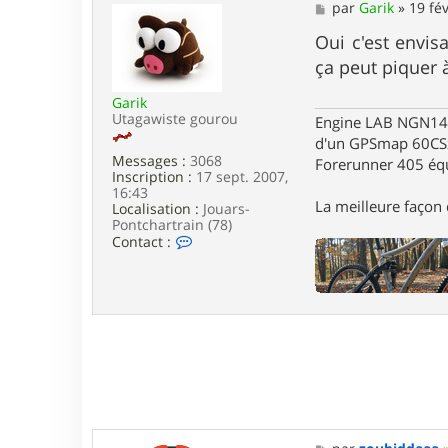
a
M
par
Garik
»
19 fév
c
e
t
s
Oui c'est envis
e
s
ça peut piquer à
r
a
R
g
u
Garik
e
d
Utagawiste gourou
Engine LAB NGN140 
y
d'un GPSmap 60CS
_
Messages :
3068
Forerunner 405 éq
S
Inscription :
17 sept. 2007,
L
16:43
H
La meilleure façon d
Localisation :
Jouars-
B
Pontchartrain (78)
C
Contact :
o
n
t
a
c
t
e
r
G
a
r
i
k
M