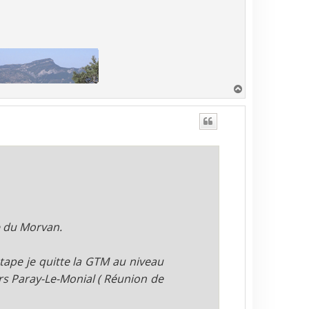
H
a
u
t
e du Morvan.
 étape je quitte la GTM au niveau
ers Paray-Le-Monial ( Réunion de