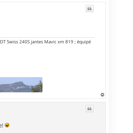
DT Swiss 240S jantes Mavic xm 819 ; équipé
H
a
u
t
e!