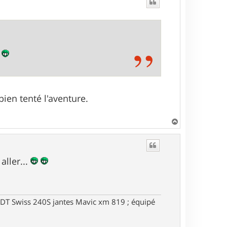
bien tenté l'aventure.
H
a
u
t
aller...
DT Swiss 240S jantes Mavic xm 819 ; équipé