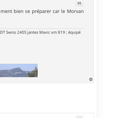
t
aiment bien se préparer car le Morvan
DT Swiss 240S jantes Mavic xm 819 ; équipé
H
a
u
t