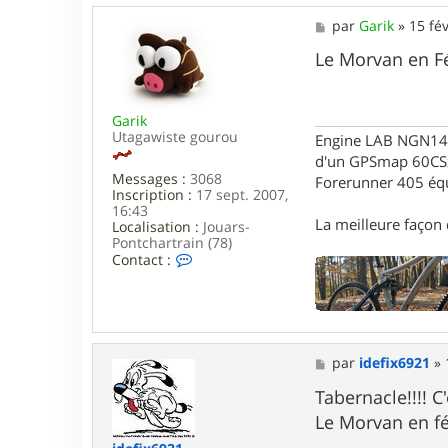
M
par
Garik
»
15 fév
e
s
Le Morvan en Fé
s
a
g
Garik
e
Utagawiste gourou
Engine LAB NGN140 
d'un GPSmap 60CS
Messages :
3068
Forerunner 405 éq
Inscription :
17 sept. 2007,
16:43
La meilleure façon d
Localisation :
Jouars-
Pontchartrain (78)
C
Contact :
o
n
t
a
c
t
M
par
idefix6921
»
e
e
r
s
Tabernacle!!!! C
G
s
a
Le Morvan en fé
a
r
g