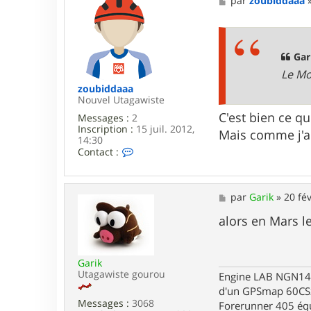
par
zoubiddaaa
e
s
s
a
g
Gari
e
Le Mo
zoubiddaaa
Nouvel Utagawiste
C'est bien ce qu
Messages :
2
Inscription :
15 juil. 2012,
Mais comme j'ai
14:30
C
Contact :
o
n
t
a
M
par
Garik
»
20 fév
c
e
t
s
alors en Mars l
e
s
r
a
z
g
o
Garik
e
u
Utagawiste gourou
Engine LAB NGN140 
b
d'un GPSmap 60CS
i
Messages :
3068
Forerunner 405 éq
d