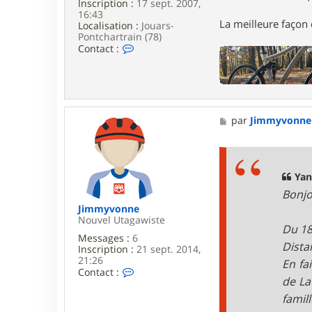
Inscription :
17 sept. 2007,
d
16:43
a
La meilleure façon d
Localisation :
Jouars-
a
Pontchartrain (78)
a
C
Contact :
o
n
t
a
c
t
M
par
Jimmyvonne
e
e
r
s
G
s
a
a
r
g
Yan
i
e
k
Bonjo
Jimmyvonne
Nouvel Utagawiste
Du 18
Messages :
6
Dista
Inscription :
21 sept. 2014,
21:26
En fa
C
Contact :
de La
o
n
famil
t