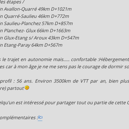
les étapes /
in Avallon-Quarré 49km D+1021m
in Quarré-Saulieu 46km D+772m
in Saulieu-Planchez 57km D+857m
in Planchez- Glux 66km D+1663m
in Glux-Etang s/ Aroux 43km D+547m
in Etang-Paray 64km D+567m
is le trajet en autonomie mais….. confortable :Hébergemen
es car à mon âge je ne me sens pas le courage de dormir so
rofil : 56 ans. Environ 3500km de VTT par an, bien pl
re) partout
elqu’un est intéressé pour partager tout ou partie de cette G
Ici
complémentaires :