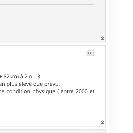
H
a
u
t
 + 82km) à 2 ou 3.
ien plus élevé que prévu.
e condition physique ( entre 2000 et
H
a
u