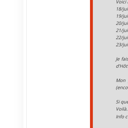
Voici 
a
c
18/ju
t
e
19/ju
r
20/ju
J
i
21/ju
m
22/ju
m
y
23/ju
v
o
n
Je fa
n
e
d’Hôt
Mon p
(enco
Si qu
Voilà.
Info 