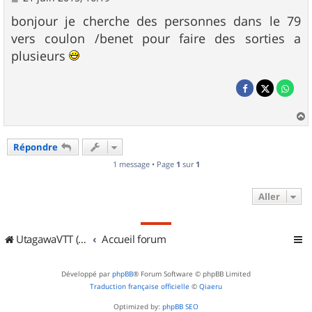
e
s
bonjour je cherche des personnes dans le 79
s
vers coulon /benet pour faire des sorties a
a
g
plusieurs
e
a
u
Répondre
t
1 message • Page
1
sur
1
Aller
UtagawaVTT (Randos VTT et VTTAE avec traces GPS)
Accueil forum
Développé par
phpBB
® Forum Software © phpBB Limited
Traduction française officielle
©
Qiaeru
Optimized by:
phpBB SEO