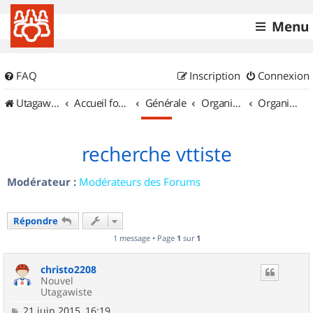
Menu
FAQ
Inscription
Connexion
UtagawaVTT (Randos VTT et VTTAE avec traces GPS)
Accueil forum
Générale
Organisation de sorties & Recherche de partenaires
Organisation de sorties en région Poitou Charentes
recherche vttiste
Modérateur :
Modérateurs des Forums
Répondre
1 message • Page
1
sur
1
christo2208
Nouvel
Utagawiste
M
21 juin 2015, 16:19