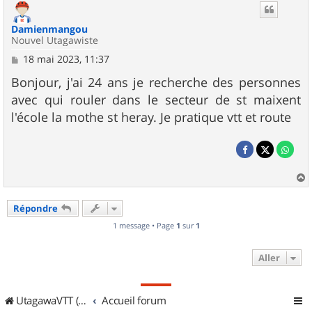
Damienmangou
Nouvel Utagawiste
M
18 mai 2023, 11:37
e
s
Bonjour, j'ai 24 ans je recherche des personnes
s
avec qui rouler dans le secteur de st maixent
a
g
l'école la mothe st heray. Je pratique vtt et route
e
a
u
Répondre
t
1 message • Page
1
sur
1
Aller
UtagawaVTT (Randos VTT et VTTAE avec traces GPS)
Accueil forum