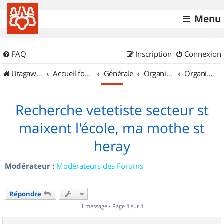
Menu
FAQ
Inscription
Connexion
UtagawaVTT (Randos VTT et VTTAE avec traces GPS)
Accueil forum
Générale
Organisation de sorties & Recherche de partenaires
Organisation de sorties en région Poitou Charentes
Recherche vetetiste secteur st
maixent l'école, ma mothe st
heray
Modérateur :
Modérateurs des Forums
Répondre
1 message • Page
1
sur
1