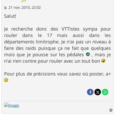
M
21 nov. 2010, 22:02
e
s
Salut!
s
a
g
Je recherche donc des VTTistes sympa pour
e
rouler dans le 17 mais aussi dans les
départements limitrophe. Je n'ai pas un niveau à
faire des raids puisque ça ne fait que quelques
mois que je pousse sur les pédales
, mais je
n'ai rien contre pour rouler avec un tout bon
Pour plus de précisions vous savez où poster, a+
a