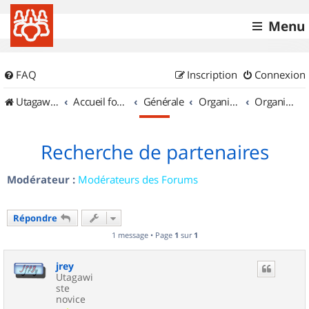
Menu
FAQ
Inscription
Connexion
UtagawaVTT (Randos VTT et VTTAE avec traces GPS)
Accueil forum
Générale
Organisation de sorties & Recherche de partenaires
Organisation de sorties en région Poitou Charentes
Recherche de partenaires
Modérateur :
Modérateurs des Forums
Répondre
1 message • Page
1
sur
1
jrey
Utagawi
ste
novice