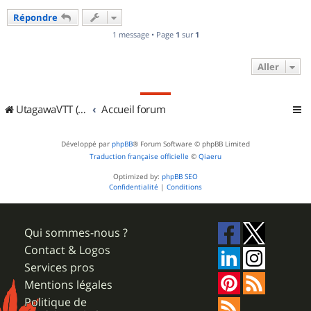
u
Répondre
t
1 message • Page
1
sur
1
Aller
UtagawaVTT (Randos VTT et VTTAE avec traces GPS)
Accueil forum
Développé par
phpBB
® Forum Software © phpBB Limited
Traduction française officielle
©
Qiaeru
Optimized by:
phpBB SEO
Confidentialité
|
Conditions
Qui sommes-nous ?
Contact & Logos
Services pros
Mentions légales
Politique de