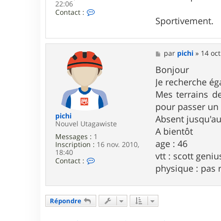
22:06
C
Contact :
o
Sportivement.
n
t
a
c
M
par
pichi
»
14 oct
t
e
e
s
Bonjour
r
s
Je recherche ég
C
a
h
g
Mes terrains de
r
e
pour passer un
i
s
pichi
Absent jusqu'au
R
Nouvel Utagawiste
3
A bientôt
Messages :
1
3
age : 46
Inscription :
16 nov. 2010,
18:40
vtt : scott geniu
C
Contact :
physique : pas r
o
n
t
a
c
Répondre
t
e