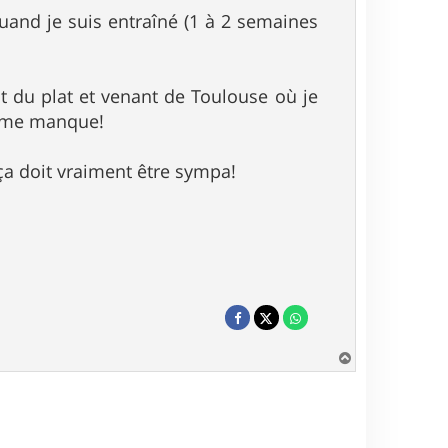
uand je suis entraîné (1 à 2 semaines
t du plat et venant de Toulouse où je
a me manque!
 ça doit vraiment être sympa!
H
a
u
t