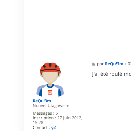
M
par
ReQu!3m
»
0
e
s
J'ai été roulé m
s
a
g
e
ReQu!3m
Nouvel Utagawiste
Messages :
5
Inscription :
27 juin 2012,
15:28
C
Contact :