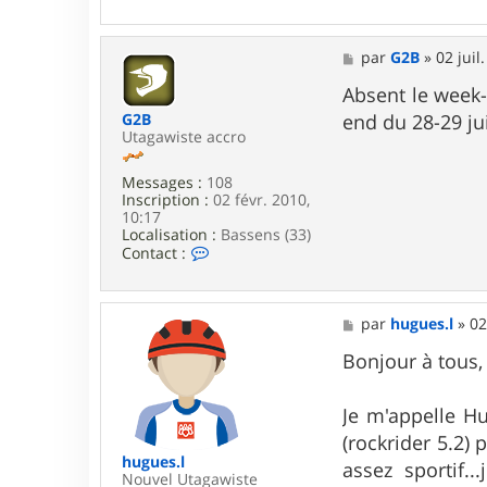
o
n
t
a
M
par
G2B
»
02 juil
c
e
t
s
Absent le week-
e
s
end du 28-29 ju
G2B
r
a
Utagawiste accro
R
g
e
e
Q
Messages :
108
u
Inscription :
02 févr. 2010,
!
10:17
3
Localisation :
Bassens (33)
m
C
Contact :
o
n
t
a
M
par
hugues.l
»
02
c
e
t
s
Bonjour à tous,
e
s
r
a
G
g
Je m'appelle Hu
2
e
(rockrider 5.2)
B
hugues.l
assez sportif.
Nouvel Utagawiste