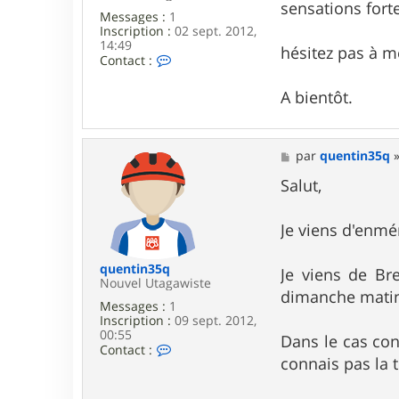
sensations forte
Messages :
1
Inscription :
02 sept. 2012,
14:49
hésitez pas à m
C
Contact :
o
n
A bientôt.
t
a
c
t
M
par
quentin35q
e
e
r
s
Salut,
h
s
u
a
g
g
Je viens d'enmé
u
e
e
s
quentin35q
Je viens de Br
.
Nouvel Utagawiste
l
dimanche matin, 
Messages :
1
Inscription :
09 sept. 2012,
00:55
Dans le cas con
C
Contact :
connais pas la 
o
n
t