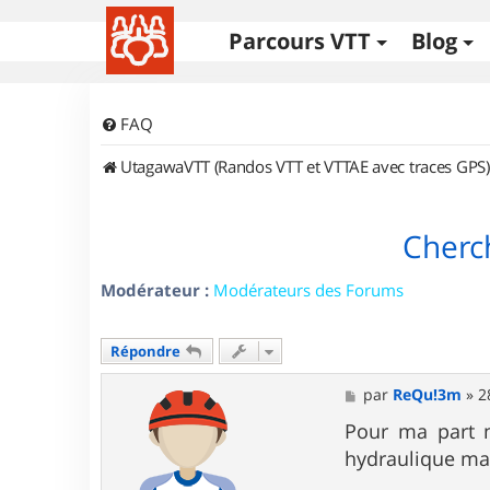
Parcours VTT
Blog
FAQ
UtagawaVTT (Randos VTT et VTTAE avec traces GPS)
Cherc
Modérateur :
Modérateurs des Forums
Répondre
M
par
ReQu!3m
»
2
e
s
Pour ma part n
s
hydraulique mai
a
g