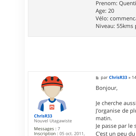
a
Prenom: Quent
c
Age: 20
t
e
Vélo: commenca
r
Niveau: 55kms 
q
u
e
n
t
i
n
3
5
q
M
par
ChrisR33
»
14
e
s
Bonjour,
s
a
g
Je cherche auss
e
J'organise de p
ChrisR33
matin.
Nouvel Utagawiste
Je passe par le 
Messages :
7
C'est un peu du
Inscription :
05 oct. 2011,