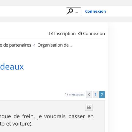
Connexion
Inscription
Connexion
e de partenaires
Organisation de sorties en région Aquitaine
rdeaux
17 messages
1
2
Précédent
ue de frein, je voudrais passer en
o et voiture).