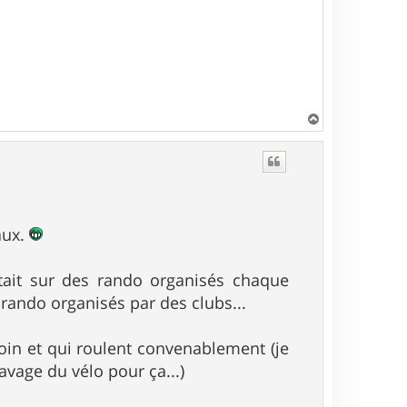
H
a
u
t
aux.
rtait sur des rando organisés chaque
es rando organisés par des clubs...
oin et qui roulent convenablement (je
avage du vélo pour ça...)