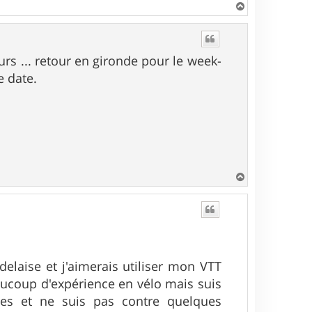
H
a
u
t
rs ... retour en gironde pour le week-
e date.
H
a
u
t
delaise et j'aimerais utiliser mon VTT
aucoup d'expérience en vélo mais suis
ures et ne suis pas contre quelques