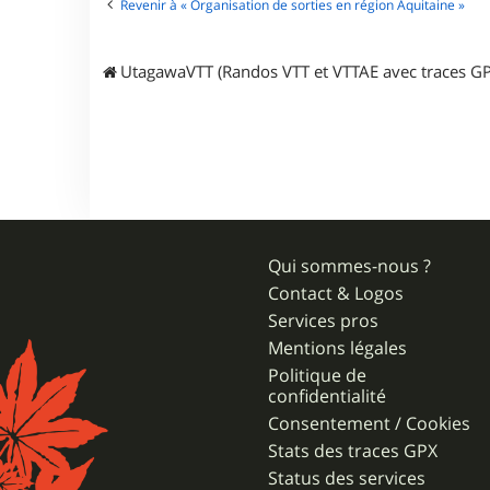
r
Revenir à « Organisation de sorties en région Aquitaine »
p
i
c
UtagawaVTT (Randos VTT et VTTAE avec traces GP
h
i
Qui sommes-nous ?
Contact & Logos
Services pros
Mentions légales
Politique de
confidentialité
Consentement / Cookies
Stats des traces GPX
Status des services