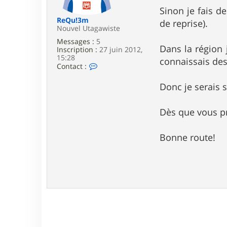
e
Sinon je fais d
ReQu!3m
de reprise).
Nouvel Utagawiste
Messages :
5
Dans la région 
Inscription :
27 juin 2012,
15:28
connaissais de
C
Contact :
o
n
Donc je serais 
t
a
c
Dès que vous pr
t
e
r
Bonne route!
R
e
Q
u
!
3
m