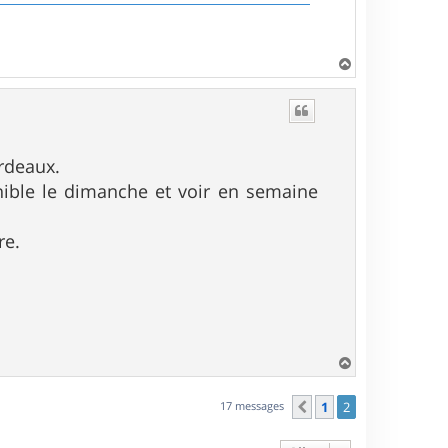
H
a
u
t
rdeaux.
onible le dimanche et voir en semaine
re.
H
a
u
17 messages
1
2
Précédent
t