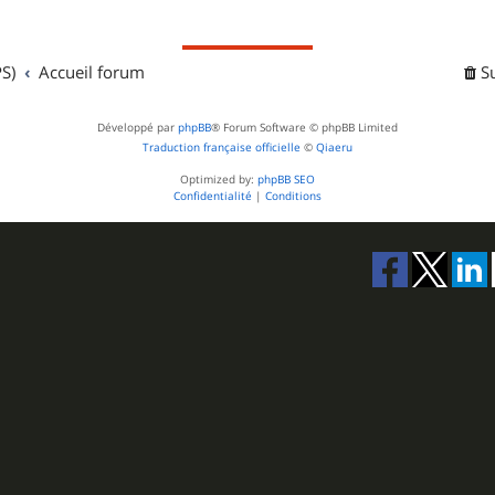
S)
Accueil forum
S
Développé par
phpBB
® Forum Software © phpBB Limited
Traduction française officielle
©
Qiaeru
Optimized by:
phpBB SEO
Confidentialité
|
Conditions