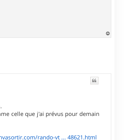
H
a
u
t
.
mme celle que j'ai prévus pour demain
nvasortir.com/rando-vt ... 48621.html