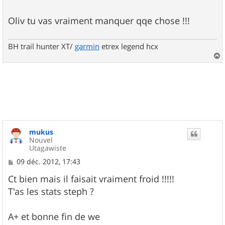
Oliv tu vas vraiment manquer qqe chose !!!
BH trail hunter XT/
garmin
etrex legend hcx
a
u
t
mukus
Nouvel
Utagawiste
M
09 déc. 2012, 17:43
e
s
Ct bien mais il faisait vraiment froid !!!!!
s
T'as les stats steph ?
a
g
e
A+ et bonne fin de we