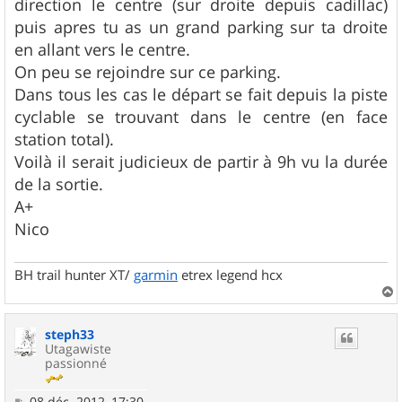
direction le centre (sur droite depuis cadillac)
e
puis apres tu as un grand parking sur ta droite
en allant vers le centre.
On peu se rejoindre sur ce parking.
Dans tous les cas le départ se fait depuis la piste
cyclable se trouvant dans le centre (en face
station total).
Voilà il serait judicieux de partir à 9h vu la durée
de la sortie.
A+
Nico
BH trail hunter XT/
garmin
etrex legend hcx
a
u
steph33
t
Utagawiste
passionné
M
08 déc. 2012, 17:30