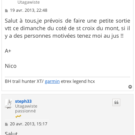
Utagawiste
M
19 avr. 2013, 22:48
e
s
Salut à tous,je prévois de faire une petite sortie
s
vtt ce dimanche du coté de st croix du mont, si il
a
g
y a des personnes motivées tenez moi au jus !!
e
A+
Nico
BH trail hunter XT/
garmin
etrex legend hcx
a
u
steph33
t
Utagawiste
passionné
M
20 avr. 2013, 15:17
e
s
Salut