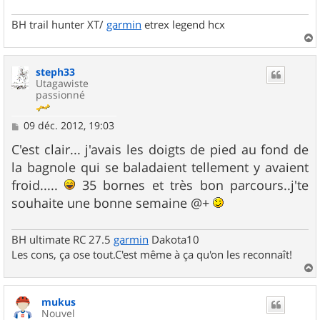
BH trail hunter XT/
garmin
etrex legend hcx
a
u
steph33
t
Utagawiste
passionné
M
09 déc. 2012, 19:03
e
s
C'est clair... j'avais les doigts de pied au fond de
s
la bagnole qui se baladaient tellement y avaient
a
g
froid.....
35 bornes et très bon parcours..j'te
e
souhaite une bonne semaine @+
BH ultimate RC 27.5
garmin
Dakota10
Les cons, ça ose tout.C'est même à ça qu'on les reconnaît!
a
u
mukus
t
Nouvel