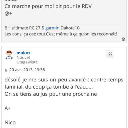
s
Ca marche pour moi dit pour le RDV
a
g
@+
e
BH ultimate RC 27.5
garmin
Dakota10
Les cons, ça ose tout.C'est même à ça qu'on les reconnaît!
a
u
mukus
t
Nouvel
Utagawiste
M
20 avr. 2013, 19:38
e
s
désolé je me suis un peu avancé : contre temps
s
familial, du coup ça tombe à l'eau.....
a
g
On se tiens au jus pour une prochaine
e
A+
Nico