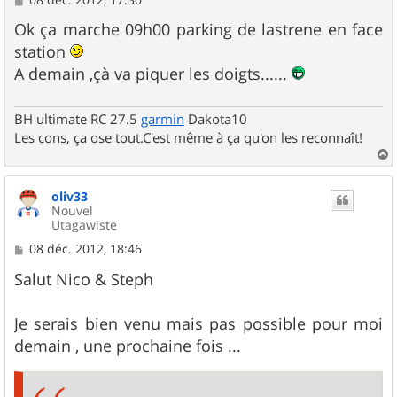
e
s
Ok ça marche 09h00 parking de lastrene en face
s
station
a
g
A demain ,çà va piquer les doigts......
e
BH ultimate RC 27.5
garmin
Dakota10
Les cons, ça ose tout.C'est même à ça qu'on les reconnaît!
a
u
oliv33
t
Nouvel
Utagawiste
M
08 déc. 2012, 18:46
e
s
Salut Nico & Steph
s
a
g
Je serais bien venu mais pas possible pour moi
e
demain , une prochaine fois ...