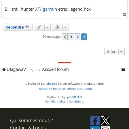
BH trail hunter XT/
garmin
etrex legend hcx
a
u
Répondre
t
30 messages
1
2
3
Précédent
Aller
UtagawaVTT (Randos VTT et VTTAE avec traces GPS)
Accueil forum
Développé par
phpBB
® Forum Software © phpBB Limited
Traduction française officielle
©
Qiaeru
Optimized by:
phpBB SEO
Confidentialité
|
Conditions
Qui sommes-nous ?
Contact & Logos