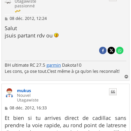
Utagawiste
passionné
M
08 déc. 2012, 12:24
e
s
Salut
s
jsuis partant rdv ou
a
g
e
BH ultimate RC 27.5
garmin
Dakota10
Les cons, ça ose tout.C'est même à ça qu'on les reconnaît!
a
u
mukus
t
Nouvel
Utagawiste
M
08 déc. 2012, 16:33
e
s
Et bien si tu arrives direct de cadillac sans
s
prendre la voie rapide, au rond point de latresne
a
g