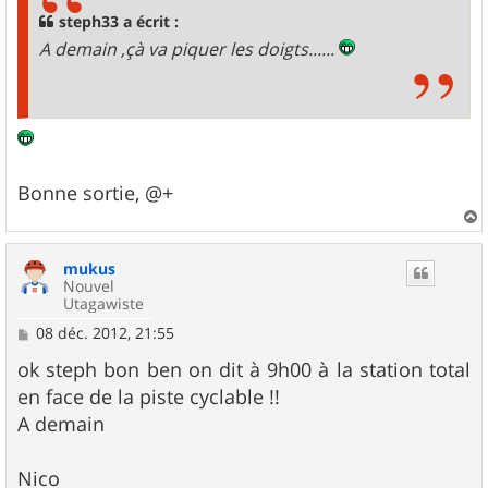
steph33 a écrit :
A demain ,çà va piquer les doigts......
Bonne sortie, @+
a
u
mukus
t
Nouvel
Utagawiste
M
08 déc. 2012, 21:55
e
s
ok steph bon ben on dit à 9h00 à la station total
s
en face de la piste cyclable !!
a
g
A demain
e
Nico