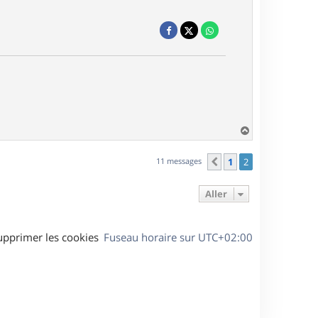
H
a
u
11 messages
1
2
Précédent
t
Aller
upprimer les cookies
Fuseau horaire sur
UTC+02:00