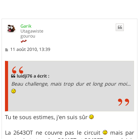
Garik
Utagawiste
gourou
M
11 août 2010, 13:39
e
s
s
a
g
luidji76 a écrit :
e
Beau challenge, mais trop dur et long pour moi...
Tu te sous estimes, j'en suis sûr
La 2643OT ne couvre pas le circuit
mais par