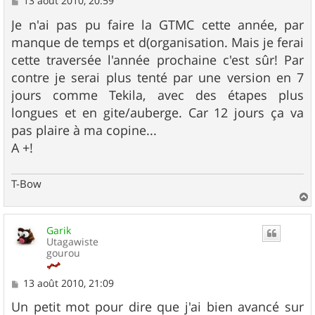
13 août 2010, 20:59
e
s
Je n'ai pas pu faire la GTMC cette année, par
s
manque de temps et d(organisation. Mais je ferai
a
g
cette traversée l'année prochaine c'est sûr! Par
e
contre je serai plus tenté par une version en 7
jours comme Tekila, avec des étapes plus
longues et en gite/auberge. Car 12 jours ça va
pas plaire à ma copine...
A +!
T-Bow
a
u
Garik
t
Utagawiste
gourou
M
13 août 2010, 21:09
e
s
Un petit mot pour dire que j'ai bien avancé sur