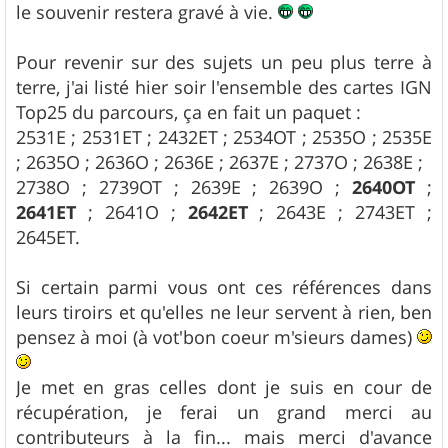
le souvenir restera gravé à vie.
Pour revenir sur des sujets un peu plus terre à
terre, j'ai listé hier soir l'ensemble des cartes IGN
Top25 du parcours, ça en fait un paquet :
2531E ; 2531ET ; 2432ET ; 2534OT ; 2535O ; 2535E
; 2635O ; 2636O ; 2636E ; 2637E ; 2737O ; 2638E ;
2738O ; 2739OT ; 2639E ; 2639O ;
2640OT
;
2641ET
; 2641O ;
2642ET
; 2643E ; 2743ET ;
2645ET.
Si certain parmi vous ont ces références dans
leurs tiroirs et qu'elles ne leur servent à rien, ben
pensez à moi (à vot'bon coeur m'sieurs dames)
Je met en gras celles dont je suis en cour de
récupération, je ferai un grand merci au
contributeurs à la fin... mais merci d'avance