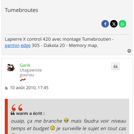
Tumebroutes
Lapierre X control 420 avec montage Tumebroutien -
garmin
edge
305 - Dakota 20 - Memory map.
a
u
Garik
t
Utagawiste
gourou
M
10 août 2010, 17:45
e
s
s
a
g
warm a écrit :
e
ouaip, ça me branche
mais faudra voir niveau
temps et budget
je surveille le sujet en tout cas