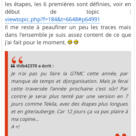
s
les étapes, les 6 premières sont définies, voir en
a
g
début de topic :
e
viewtopic.php?f=184&t=6648#p64991
Il me reste à peaufiner un peu les traces mais
dans l'ensemble je suis assez content de ce que
j'ai fait pour le moment.
thib42370 a écrit :
Je n'ai pas pu faire la GTMC cette année, par
manque de temps et d(organisation. Mais je ferai
cette traversée l'année prochaine c'est sûr! Par
contre je serai plus tenté par une version en 7
jours comme Tekila, avec des étapes plus longues
et en gite/auberge. Car 12 jours ça va pas plaire à
ma copine...
A +!