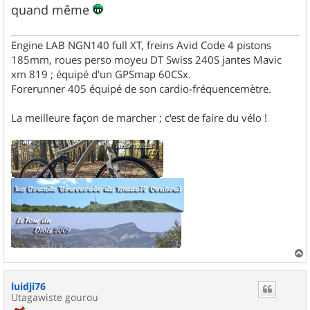
quand même
Engine LAB NGN140 full XT, freins Avid Code 4 pistons
185mm, roues perso moyeu DT Swiss 240S jantes Mavic
xm 819 ; équipé d'un GPSmap 60CSx.
Forerunner 405 équipé de son cardio-fréquencemètre.
La meilleure façon de marcher ; c'est de faire du vélo !
a
u
luidji76
t
Utagawiste gourou