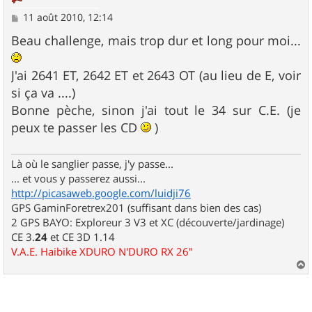
M
11 août 2010, 12:14
e
s
Beau challenge, mais trop dur et long pour moi...
s
a
g
J'ai 2641 ET, 2642 ET et 2643 OT (au lieu de E, voir
e
si ça va ....)
Bonne pèche, sinon j'ai tout le 34 sur C.E. (je
peux te passer les CD
)
Là où le sanglier passe, j'y passe...
... et vous y passerez aussi...
http://picasaweb.google.com/luidji76
GPS GaminForetrex201 (suffisant dans bien des cas)
2 GPS BAYO: Exploreur 3 V3 et XC (découverte/jardinage)
CE 3.
24
et CE 3D 1.14
V.A.E. Haibike XDURO N'DURO RX 26"
a
u
t