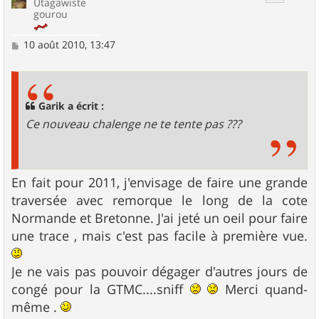
Utagawiste
gourou
M
10 août 2010, 13:47
e
s
s
a
g
Garik a écrit :
e
Ce nouveau chalenge ne te tente pas ???
En fait pour 2011, j'envisage de faire une grande
traversée avec remorque le long de la cote
Normande et Bretonne. J'ai jeté un oeil pour faire
une trace , mais c'est pas facile à première vue.
Je ne vais pas pouvoir dégager d'autres jours de
congé pour la GTMC....sniff
Merci quand-
même .