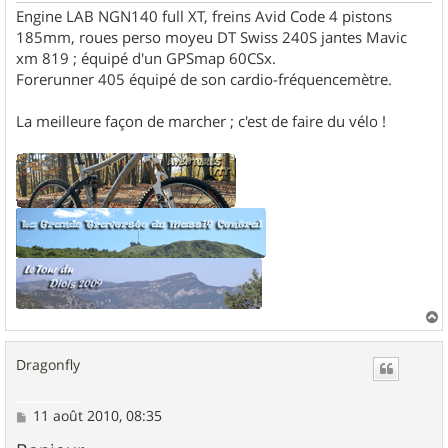
Engine LAB NGN140 full XT, freins Avid Code 4 pistons
185mm, roues perso moyeu DT Swiss 240S jantes Mavic
xm 819 ; équipé d'un GPSmap 60CSx.
Forerunner 405 équipé de son cardio-fréquencemètre.
La meilleure façon de marcher ; c'est de faire du vélo !
a
u
Dragonfly
t
M
11 août 2010, 08:35
e
s