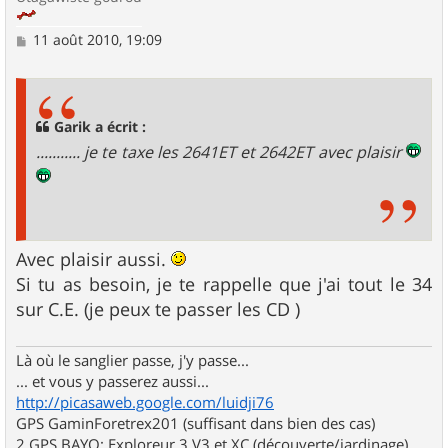
M
11 août 2010, 19:09
e
s
s
a
g
Garik a écrit :
e
........... je te taxe les 2641ET et 2642ET avec plaisir
Avec plaisir aussi.
Si tu as besoin, je te rappelle que j'ai tout le 34
sur C.E. (je peux te passer les CD )
Là où le sanglier passe, j'y passe...
... et vous y passerez aussi...
http://picasaweb.google.com/luidji76
GPS GaminForetrex201 (suffisant dans bien des cas)
2 GPS BAYO: Exploreur 3 V3 et XC (découverte/jardinage)