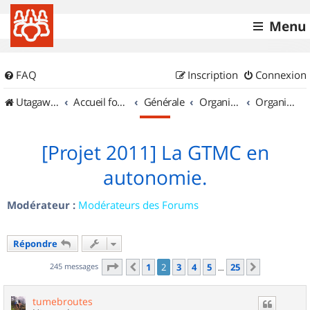
Menu
FAQ
Inscription
Connexion
UtagawaVTT (Randos VTT et VTTAE avec traces GPS)
Accueil forum
Générale
Organisation de sorties & Recherche de partenaires
Organisation de sorties en région Auvergne
[Projet 2011] La GTMC en
autonomie.
Modérateur :
Modérateurs des Forums
Répondre
Page
2
sur
25
245 messages
1
2
3
4
5
25
Précédent
Suivant
…
tumebroutes