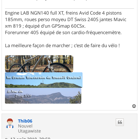
Engine LAB NGN140 full XT, freins Avid Code 4 pistons
185mm, roues perso moyeu DT Swiss 240S jantes Mavic
xm 819 ; équipé d'un GPSmap 60CSx.
Forerunner 405 équipé de son cardio-fréquencemètre.
La meilleure façon de marcher ; c'est de faire du vélo !
a
u
Thib06
t
Nouvel
Utagawiste
M