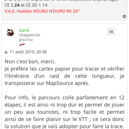
CE 3.
24
et CE 3D 1.14
V.A.E. Haibike XDURO N'DURO RX 26"
a
u
Garik
t
Utagawiste
gourou
M
11 août 2010, 20:38
e
s
Non c'est bon, merci.
s
Je préfère les cartes papier pour tracer et vérifier
a
g
l'itinéraire d'un raid de cette longueur, je
e
transposerai sur MapSource après.
Pour info, le parcours colle parfaitement en 12
étapes, il est ainsi ni trop dur et permet de jouer
un peu aux touristes, ni trop facile et permet
ainsi de se faire plaisir sur le VTT ; ce sera donc
la solution que je vais adopter pour faire la trace.