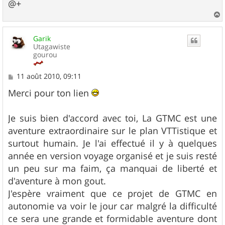
@+
a
u
Garik
t
Utagawiste
gourou
M
11 août 2010, 09:11
e
s
Merci pour ton lien
s
a
g
Je suis bien d'accord avec toi, La GTMC est une
e
aventure extraordinaire sur le plan VTTistique et
surtout humain. Je l'ai effectué il y à quelques
année en version voyage organisé et je suis resté
un peu sur ma faim, ça manquai de liberté et
d'aventure à mon gout.
J'espère vraiment que ce projet de GTMC en
autonomie va voir le jour car malgré la difficulté
ce sera une grande et formidable aventure dont