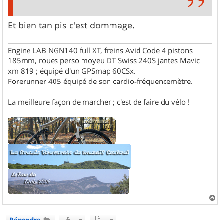
Et bien tan pis c'est dommage.
Engine LAB NGN140 full XT, freins Avid Code 4 pistons
185mm, roues perso moyeu DT Swiss 240S jantes Mavic
xm 819 ; équipé d'un GPSmap 60CSx.
Forerunner 405 équipé de son cardio-fréquencemètre.
La meilleure façon de marcher ; c'est de faire du vélo !
a
u
Répondre