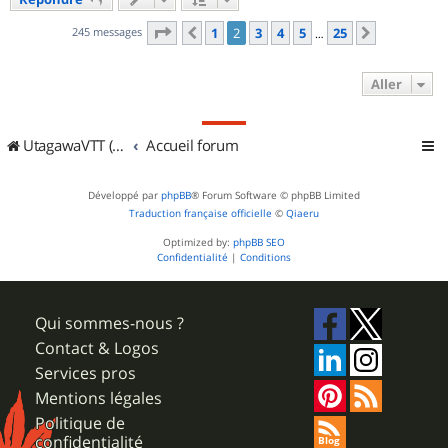
t
Page
2
sur
25
245 messages
1
2
3
4
5
25
Précédent
Suivant
…
Aller
UtagawaVTT (Randos VTT et VTTAE avec traces GPS)
Accueil forum
Développé par
phpBB
® Forum Software © phpBB Limited
Traduction française officielle
©
Qiaeru
Optimized by:
phpBB SEO
Confidentialité
|
Conditions
Qui sommes-nous ?
Contact & Logos
Services pros
Mentions légales
Politique de
confidentialité