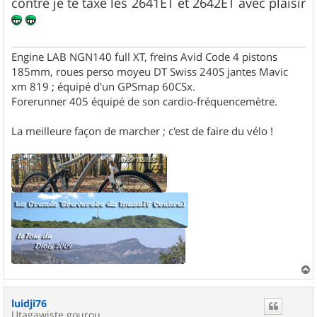
contre je te taxe les 2641ET et 2642ET avec plaisir
Engine LAB NGN140 full XT, freins Avid Code 4 pistons
185mm, roues perso moyeu DT Swiss 240S jantes Mavic
xm 819 ; équipé d'un GPSmap 60CSx.
Forerunner 405 équipé de son cardio-fréquencemètre.
La meilleure façon de marcher ; c'est de faire du vélo !
a
u
luidji76
t
Utagawiste gourou