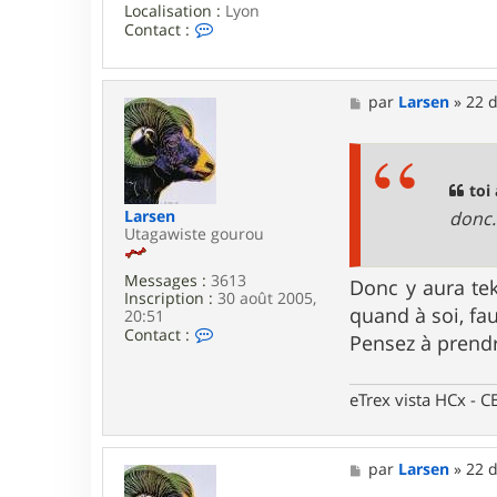
Localisation :
Lyon
C
Contact :
o
n
t
a
M
par
Larsen
»
22 d
c
e
t
s
e
s
r
a
t
g
toi 
o
e
Larsen
donc..
i
Utagawiste gourou
Messages :
3613
Donc y aura teki
Inscription :
30 août 2005,
quand à soi, fau
20:51
C
Contact :
Pensez à prend
o
n
t
eTrex vista HCx -
a
c
t
e
M
par
Larsen
»
22 d
r
e
L