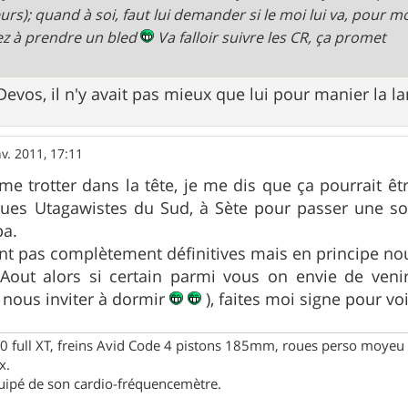
eurs); quand à soi, faut lui demander si le moi lui va, pour moi
z à prendre un bled
Va falloir suivre les CR, ça promet
Devos, il n'y avait pas mieux que lui pour manier la l
nv. 2011, 17:11
me trotter dans la tête, je me dis que ça pourrait ê
ues Utagawistes du Sud, à Sète pour passer une soir
pa.
nt pas complètement définitives mais en principe nou
Aout alors si certain parmi vous on envie de venir
 nous inviter à dormir
), faites moi signe pour v
full XT, freins Avid Code 4 pistons 185mm, roues perso moyeu 
x.
uipé de son cardio-fréquencemètre.