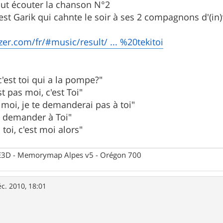
faut écouter la chanson N°2
est Garik qui cahnte le soir à ses 2 compagnons d'(in)
er.com/fr/#music/result/ ... %20tekitoi
"c'est toi qui a la pompe?"
st pas moi, c'est Toi"
it moi, je te demanderai pas à toi"
'a demander à Toi"
s toi, c'est moi alors"
 CE3D - Memorymap Alpes v5 - Orégon 700
c. 2010, 18:01