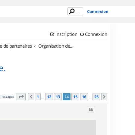
Connexion
Inscription
Connexion
e de partenaires
Organisation de sorties en région Auvergne
e.
Page
14
sur
25
 messages
1
12
13
14
15
16
25
Précédent
Suivant
…
…