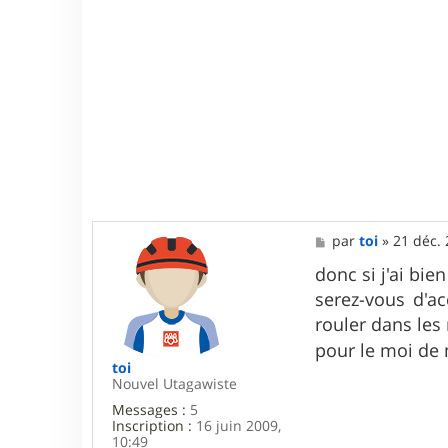
M
par
toi
»
21 déc. 
e
s
donc si j'ai bie
s
serez-vous d'a
a
g
rouler dans les
e
pour le moi de
toi
Nouvel Utagawiste
Messages :
5
Inscription :
16 juin 2009,
10:49