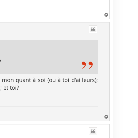
H
a
u
t
i
e mon quant à soi (ou à toi d'ailleurs);
 et toi?
H
a
u
t