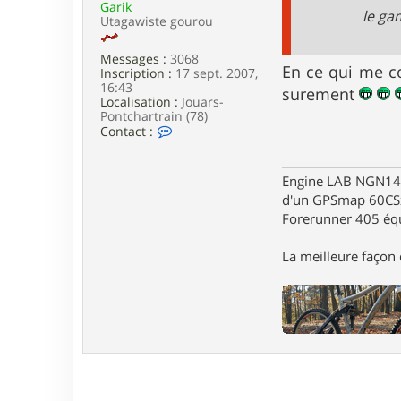
Garik
e
le ga
Utagawiste gourou
Messages :
3068
En ce qui me co
Inscription :
17 sept. 2007,
16:43
surement
Localisation :
Jouars-
Pontchartrain (78)
C
Contact :
o
n
t
Engine LAB NGN140 
a
d'un GPSmap 60CS
c
t
Forerunner 405 éq
e
r
La meilleure façon d
G
a
r
i
k