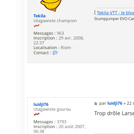
g
e
[
Tekila VTT - le blo
Tekila
Stumpjumper EVO Carb
Utagawiste champion
Messages :
963
Inscription :
29 avr. 2008,
22:37
Localisation :
Riom
C
Contact :
o
n
t
a
c
t
e
r
T
e
M
par
luidji76
»
22 
luidji76
k
e
Utagawiste gourou
i
s
Trop drôle Lar
l
s
a
Messages :
3793
a
Inscription :
20 août 2007,
g
06:38
e