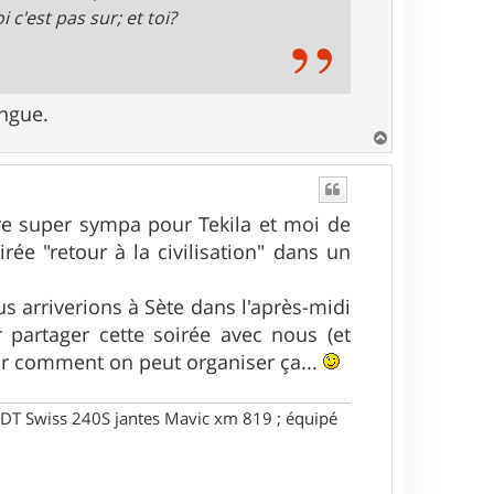
 c'est pas sur; et toi?
angue.
H
a
u
t
tre super sympa pour Tekila et moi de
ée "retour à la civilisation" dans un
s arriverions à Sète dans l'après-midi
 partager cette soirée avec nous (et
oir comment on peut organiser ça...
DT Swiss 240S jantes Mavic xm 819 ; équipé