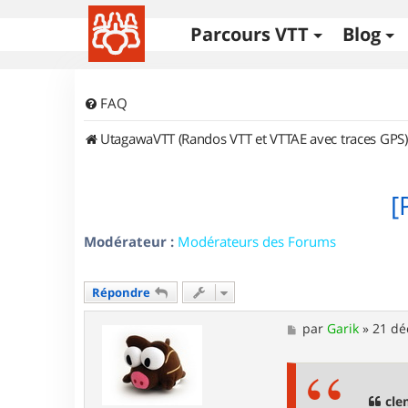
Parcours VTT
Blog
FAQ
UtagawaVTT (Randos VTT et VTTAE avec traces GPS)
[
Modérateur :
Modérateurs des Forums
Répondre
M
par
Garik
»
21 dé
e
s
s
a
g
cle