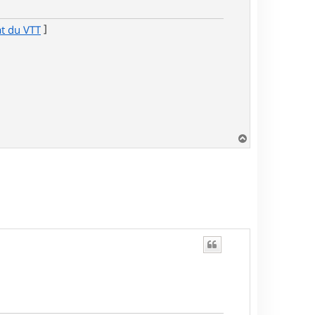
]
at du VTT
H
a
u
t