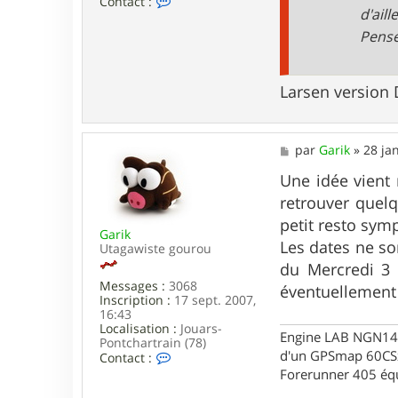
Contact :
d'aill
o
n
Pense
t
a
c
t
Larsen version 
e
r
a
r
M
par
Garik
»
28 ja
b
e
a
s
Une idée vient 
n
s
a
retrouver quelq
a
i
g
petit resto sym
s
Garik
e
8
Les dates ne so
Utagawiste gourou
3
du Mercredi 3 
Messages :
3068
éventuellement
Inscription :
17 sept. 2007,
16:43
Localisation :
Jouars-
Engine LAB NGN140 
Pontchartrain (78)
d'un GPSmap 60CS
C
Contact :
o
Forerunner 405 éq
n