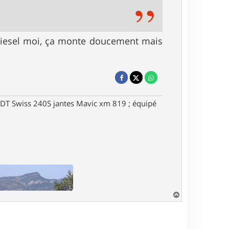
n diesel moi, ça monte doucement mais
DT Swiss 240S jantes Mavic xm 819 ; équipé
H
a
u
t