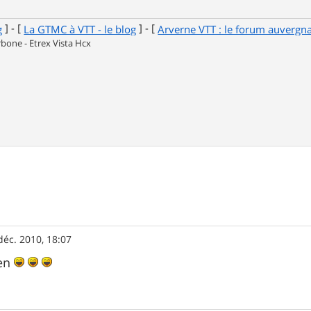
] - [
] - [
g
La GTMC à VTT - le blog
Arverne VTT : le forum auvergn
one - Etrex Vista Hcx
déc. 2010, 18:07
sen