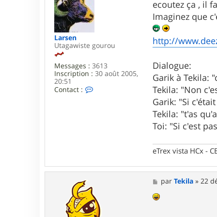
s
ecoutez ça , il 
a
s
r
Imaginez que c'
a
s
g
e
e
n
Larsen
http://www.deez
Utagawiste gourou
Dialogue:
Messages :
3613
Inscription :
30 août 2005,
Garik à Tekila: 
20:51
Tekila: "Non c'e
C
Contact :
o
Garik: "Si c'éta
n
t
Tekila: "t'as qu
a
Toi: "Si c'est pa
c
t
e
eTrex vista HCx -
r
L
a
r
M
par
Tekila
»
22 dé
s
e
e
s
n
s
a