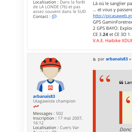
Localisation :
Dans la forêt
Là où le sanglier pas
de LA LONDE (76) et pas
... et vous y passere
assez souvent dans le SUD
http://picasaweb.g
C
Contact :
o
GPS GaminForetrex2
n
2 GPS BAYO: Explor
t
CE 3.
24
et CE 3D 1
a
c
V.A.E. Haibike XD
t
e
r
l
M
par
arbanais83
u
e
i
s
d
s
j
a
i
g
Lar
7
e
6
arbanais83
Utagawiste champion
Messages :
502
Inscription :
17 mai 2007,
16:12
Localisation :
Cuers Var
Donc 
C