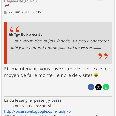
Utagawiste gourou
M
22 juin 2011, 08:06
e
s
s
a
g
Tgv Bob a écrit :
e
.....sur deux des sujets lancés, tu peux constater
qu'il y a eu quand même pas mal de visites........
Et maintenant vous avez trouvé un excellent
moyen de faire monter le nbre de visites
Là où le sanglier passe, j'y passe...
... et vous y passerez aussi...
http://picasaweb.google.com/luidji76