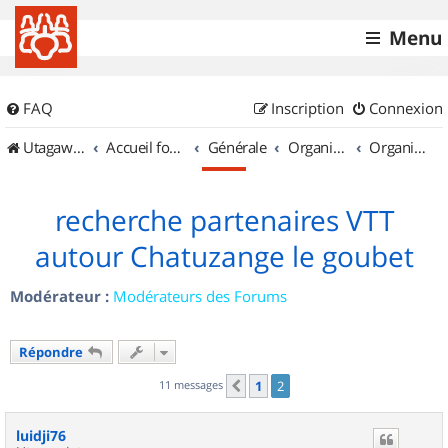
Menu
FAQ
Inscription
Connexion
UtagawaVTT (Randos VTT et VTTAE avec traces GPS)
Accueil forum
Générale
Organisation de sorties & Recherche de partenaires
Organisation de sorties en région Rhône Alpes
recherche partenaires VTT
autour Chatuzange le goubet
Modérateur :
Modérateurs des Forums
Répondre
11 messages
1
2
Précédent
luidji76