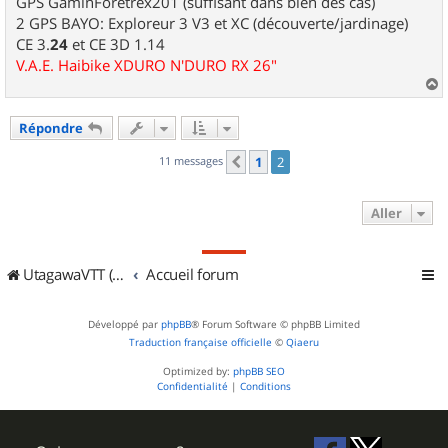
GPS GaminForetrex201 (suffisant dans bien des cas)
2 GPS BAYO: Exploreur 3 V3 et XC (découverte/jardinage)
CE 3.
24
et CE 3D 1.14
V.A.E. Haibike XDURO N'DURO RX 26"
a
u
Répondre
t
11 messages
1
2
Précédent
Aller
UtagawaVTT (Randos VTT et VTTAE avec traces GPS)
Accueil forum
Développé par
phpBB
® Forum Software © phpBB Limited
Traduction française officielle
©
Qiaeru
Optimized by:
phpBB SEO
Confidentialité
|
Conditions