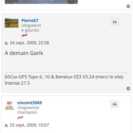
a
u
Pierre57
t
Utagawist
e gourou
M
24 sept. 2009, 22:58
e
s
A demain Garik
s
a
g
e
60Csx-GPS Topo 6, 10 & Benelux-CE3 V3.24 (merci le site)-
Intense 27.5
a
u
vincent3569
t
Utagawiste
champion
M
25 sept. 2009, 10:07
e