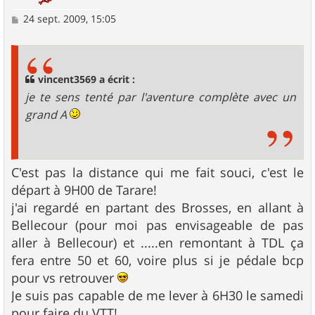
M
24 sept. 2009, 15:05
e
s
s
a
g
vincent3569 a écrit :
e
je te sens tenté par l'aventure complète avec un
grand A
C'est pas la distance qui me fait souci, c'est le
départ à 9H00 de Tarare!
j'ai regardé en partant des Brosses, en allant à
Bellecour (pour moi pas envisageable de pas
aller à Bellecour) et .....en remontant à TDL ça
fera entre 50 et 60, voire plus si je pédale bcp
pour vs retrouver
Je suis pas capable de me lever à 6H30 le samedi
pour faire du VTT!