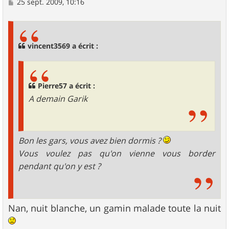
M
25 sept. 2009, 10:16
e
s
s
a
g
vincent3569 a écrit :
e
Pierre57 a écrit :
A demain Garik
Bon les gars, vous avez bien dormis ?
Vous voulez pas qu'on vienne vous border
pendant qu'on y est ?
Nan, nuit blanche, un gamin malade toute la nuit