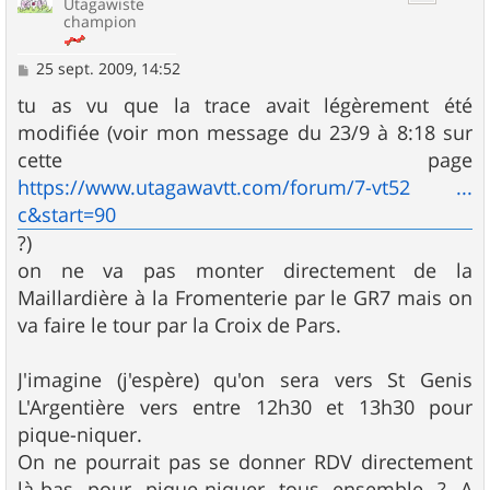
Utagawiste
champion
M
25 sept. 2009, 14:52
e
s
tu as vu que la trace avait légèrement été
s
modifiée (voir mon message du 23/9 à 8:18 sur
a
g
cette page
e
https://www.utagawavtt.com/forum/7-vt52 ...
c&start=90
?)
on ne va pas monter directement de la
Maillardière à la Fromenterie par le GR7 mais on
va faire le tour par la Croix de Pars.
J'imagine (j'espère) qu'on sera vers St Genis
L'Argentière vers entre 12h30 et 13h30 pour
pique-niquer.
On ne pourrait pas se donner RDV directement
là-bas pour pique-niquer tous ensemble ? A