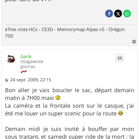
eTrex vista HCx - CE3D - Memorymap Alpes v5 - Orégon
700
a
u
Garik
t
Utagawiste
gourou
M
24 sept. 2009, 22:15
e
s
Bon aller je vais boucler le sac, départ demain
s
matin à 7H00 maxi
a
g
La caméra et la frontale sont sur le casque, j'ai
e
été me louer un super scenic pour la route
Demain midi je suis invité à bouffer par mon
sous traitant, et samedi super ride de la mort ; la