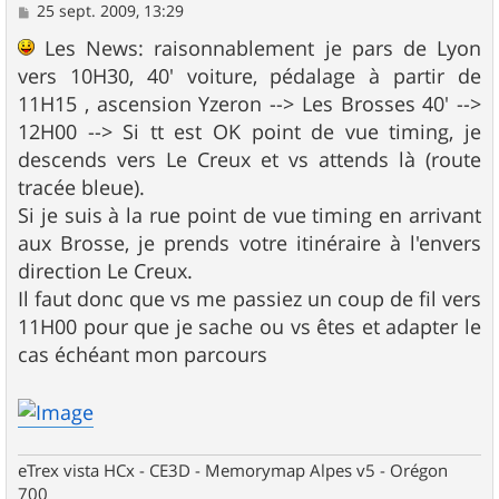
M
25 sept. 2009, 13:29
e
s
Les News: raisonnablement je pars de Lyon
s
vers 10H30, 40' voiture, pédalage à partir de
a
g
11H15 , ascension Yzeron --> Les Brosses 40' -->
e
12H00 --> Si tt est OK point de vue timing, je
descends vers Le Creux et vs attends là (route
tracée bleue).
Si je suis à la rue point de vue timing en arrivant
aux Brosse, je prends votre itinéraire à l'envers
direction Le Creux.
Il faut donc que vs me passiez un coup de fil vers
11H00 pour que je sache ou vs êtes et adapter le
cas échéant mon parcours
eTrex vista HCx - CE3D - Memorymap Alpes v5 - Orégon
700