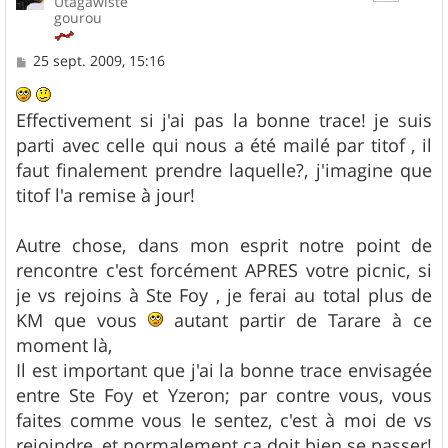
Utagawiste
gourou
M
25 sept. 2009, 15:16
e
s
s
Effectivement si j'ai pas la bonne trace! je suis
a
g
parti avec celle qui nous a été mailé par titof , il
e
faut finalement prendre laquelle?, j'imagine que
titof l'a remise à jour!
Autre chose, dans mon esprit notre point de
rencontre c'est forcément APRES votre picnic, si
je vs rejoins à Ste Foy , je ferai au total plus de
KM que vous
autant partir de Tarare à ce
moment là,
Il est important que j'ai la bonne trace envisagée
entre Ste Foy et Yzeron; par contre vous, vous
faites comme vous le sentez, c'est à moi de vs
rejoindre, et normalement ça doit bien se passer!