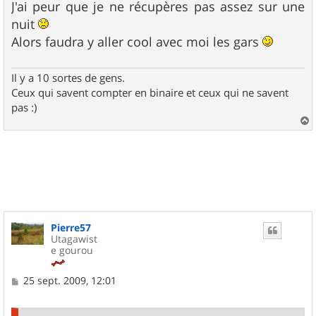
J'ai peur que je ne récupères pas assez sur une
nuit
Alors faudra y aller cool avec moi les gars
Il y a 10 sortes de gens.
Ceux qui savent compter en binaire et ceux qui ne savent
pas :)
a
u
t
Pierre57
Utagawist
e gourou
M
25 sept. 2009, 12:01
e
s
s