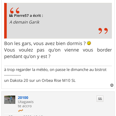
s
s
a
g
Pierre57 a écrit :
e
A demain Garik
Bon les gars, vous avez bien dormis ?
Vous voulez pas qu'on vienne vous border
pendant qu'on y est ?
à trop regarder la météo, on passe le dimanche au bistrot
-------------
un Dakota 20 sur un Orbea Rise M10 SL
a
u
20100
t
Utagawis
te accro