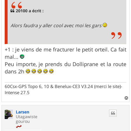
a
g
20100 a écrit :
e
Alors faudra y aller cool avec moi les gars
+1 : je viens de me fracturer le petit orteil. Ca fait
mal...
Peu importe, je prends du Dolliprane et la route
dans 2h
60Csx-GPS Topo 6, 10 & Benelux-CE3 V3.24 (merci le site)-
Intense 27.5
a
u
Larsen
t
Utagawiste
gourou