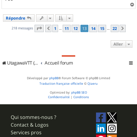
a
u
Répondre
t
Page
13
sur
22
218 messages
1
11
12
13
14
15
22
Précédent
Suiv
…
…
Aller
UtagawaVTT (Randos VTT et VTTAE avec traces GPS)
Accueil forum
Développé par
phpBB
® Forum Software © phpBB Limited
Traduction française officielle
©
Qiaeru
Optimized by:
phpBB SEO
Confidentialité
|
Conditions
Qui sommes-nous ?
Contact & Logos
Services pros