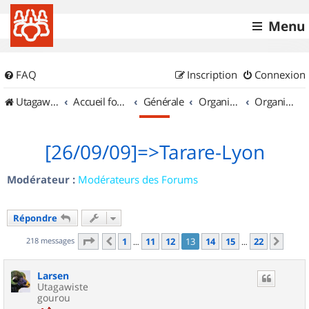
Menu
FAQ
Inscription
Connexion
UtagawaVTT (Randos VTT et VTTAE avec traces GPS)
Accueil forum
Générale
Organisation de sorties & Recherche de partenaires
Organisation de sorties en région Rhône Alpes
[26/09/09]=>Tarare-Lyon
Modérateur :
Modérateurs des Forums
Répondre
Page
13
sur
22
218 messages
1
11
12
13
14
15
22
Précédent
Suiv
…
…
Larsen
Utagawiste
gourou