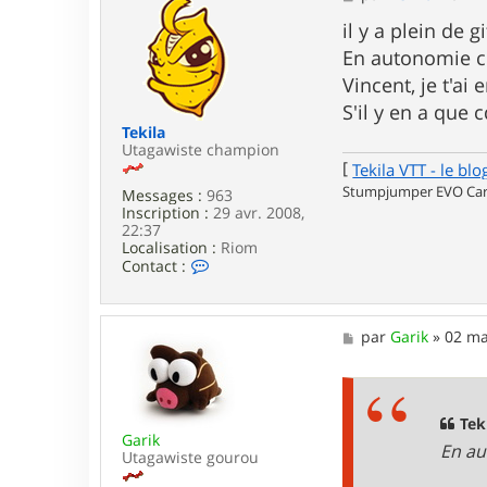
e
e
r
s
il y a plein de 
G
s
a
En autonomie com
a
r
g
Vincent, je t'a
i
e
k
S'il y en a que
Tekila
Utagawiste champion
[
Tekila VTT - le blo
Stumpjumper EVO Carb
Messages :
963
Inscription :
29 avr. 2008,
22:37
Localisation :
Riom
C
Contact :
o
n
t
a
M
par
Garik
»
02 ma
c
e
t
s
e
s
r
a
T
g
Teki
e
Garik
e
En au
k
Utagawiste gourou
i