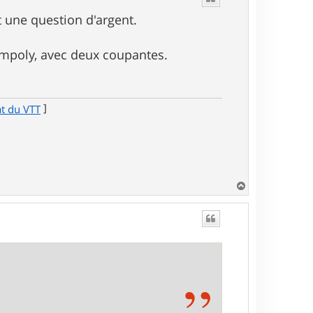
st une question d'argent.
hampoly, avec deux coupantes.
]
at du VTT
H
a
u
t