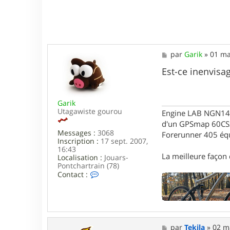
M
par
Garik
»
01 ma
e
s
Est-ce inenvisa
s
a
g
Garik
e
Utagawiste gourou
Engine LAB NGN140 
d'un GPSmap 60CS
Messages :
3068
Forerunner 405 éq
Inscription :
17 sept. 2007,
16:43
La meilleure façon d
Localisation :
Jouars-
Pontchartrain (78)
C
Contact :
o
n
t
a
c
t
M
par
Tekila
»
02 m