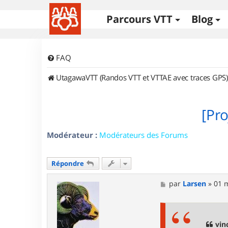
Parcours VTT
Blog
FAQ
UtagawaVTT (Randos VTT et VTTAE avec traces GPS)
[Pr
Modérateur :
Modérateurs des Forums
Répondre
M
par
Larsen
»
01 m
e
s
s
a
g
vin