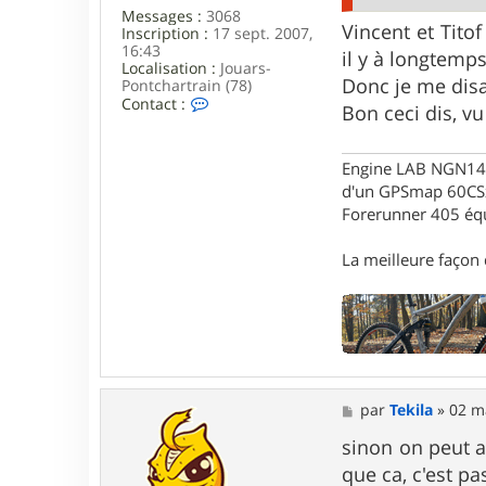
l
Messages :
3068
a
Vincent et Tito
Inscription :
17 sept. 2007,
16:43
il y à longtemp
Localisation :
Jouars-
Donc je me disa
Pontchartrain (78)
C
Contact :
Bon ceci dis, vu
o
n
t
Engine LAB NGN140 
a
c
d'un GPSmap 60CS
t
Forerunner 405 éq
e
r
G
La meilleure façon d
a
r
i
k
M
par
Tekila
»
02 m
e
s
sinon on peut a
s
que ca, c'est p
a