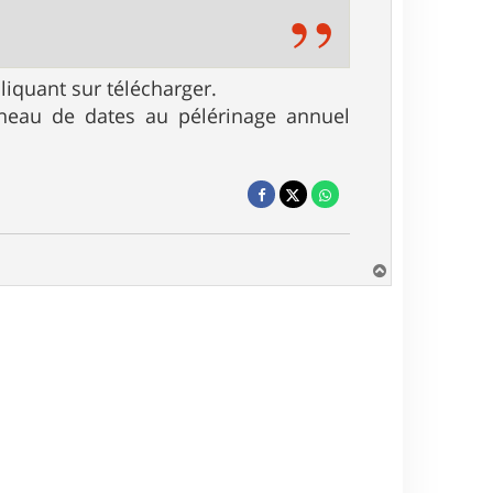
cliquant sur télécharger.
réneau de dates au pélérinage annuel
H
a
u
t