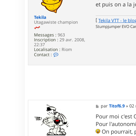
g
et puis on a la 
e
Tekila
[
Tekila VTT - le blo
Utagawiste champion
Stumpjumper EVO Carb
Messages :
963
Inscription :
29 avr. 2008,
22:37
Localisation :
Riom
C
Contact :
o
n
t
a
c
t
e
r
T
e
M
par
Titof6.9
»
02 
k
e
i
s
Pour moi c'est 
l
s
a
Pour l'autonomie
a
g
On pourrait, p
e