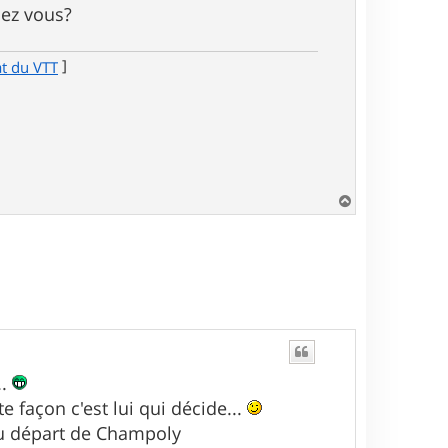
sez vous?
]
at du VTT
H
a
u
t
..
e façon c'est lui qui décide...
 au départ de Champoly