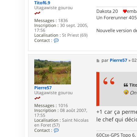
Titof6.9
Utagawiste gourou
Dakota 20
emba
Un Forerunner 405 
Messages :
1836
Inscription :
30 sept. 2005,
Nouvelle version 
17:56
Localisation :
St Priest (69)
C
Contact :
o
n
t
a
M
par
Pierre57
»
02
c
e
t
s
e
s
r
a
T
g
Tito
Pierre57
i
e
On 
Utagawiste gourou
t
o
f
Messages :
1016
6
Inscription :
08 août 2007,
+1 car ça perme
.
17:55
9
le chef qui déci
Localisation :
Saint Nicolas
en Foret (57)
C
Contact :
o
60Csx-GPS Topo 6, 