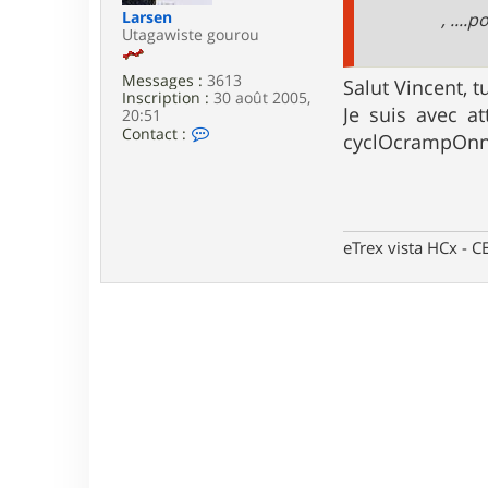
e
Larsen
, ....
Utagawiste gourou
Messages :
3613
Salut Vincent, t
Inscription :
30 août 2005,
Je suis avec a
20:51
C
Contact :
cyclOcrampOnné
o
n
t
a
c
t
eTrex vista HCx -
e
r
L
a
r
s
e
n