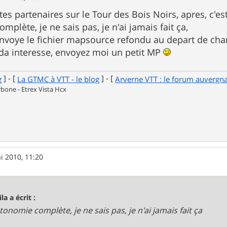
gites partenaires sur le Tour des Bois Noirs, apres, c'e
plète, je ne sais pas, je n'ai jamais fait ça,
i envoye le fichier mapsource refondu au depart de c
 cda interesse, envoyez moi un petit MP
] - [
] - [
g
La GTMC à VTT - le blog
Arverne VTT : le forum auvergn
one - Etrex Vista Hcx
i 2010, 11:20
la a écrit :
tonomie complète, je ne sais pas, je n'ai jamais fait ça