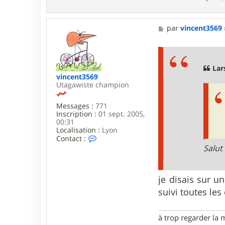
n
t
a
M
par
vincent3569
c
e
t
s
e
s
r
a
P
g
Lar
i
e
e
vincent3569
r
Utagawiste champion
r
e
Messages :
771
5
Inscription :
01 sept. 2005,
7
00:31
Localisation :
Lyon
C
Contact :
o
Salut
n
t
a
c
je disais sur u
t
suivi toutes les
e
r
v
à trop regarder la 
i