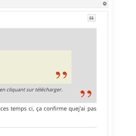
H
a
u
t
 en cliquant sur télécharger.
m ces temps ci, ça confirme quej'ai pas