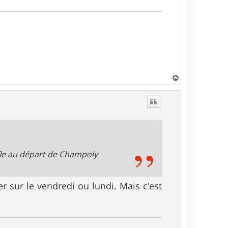
H
a
u
t
èfle au départ de Champoly
r sur le vendredi ou lundi. Mais c'est