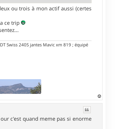
eux ou trois à mon actif aussi (certes
a ce trip
entez...
DT Swiss 240S jantes Mavic xm 819 ; équipé
H
a
u
t
ar jour c'est quand meme pas si enorme