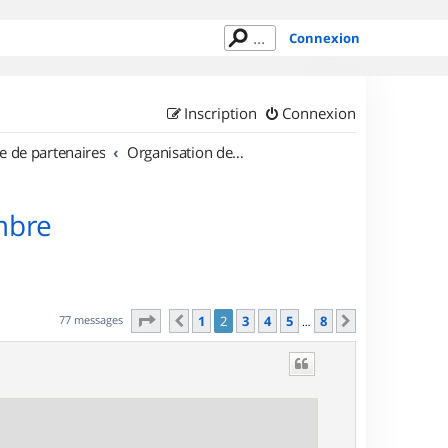
Connexion
Inscription
Connexion
e de partenaires
Organisation de sorties en région Rhône Alpes
mbre
Page
2
sur
8
77 messages
1
2
3
4
5
8
Précédent
Suivant
…