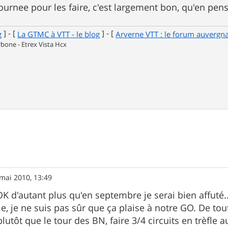
journee pour les faire, c'est largement bon, qu'en pen
] - [
] - [
g
La GTMC à VTT - le blog
Arverne VTT : le forum auvergn
one - Etrex Vista Hcx
mai 2010, 13:49
OK d'autant plus qu'en septembre je serai bien affuté.
, je ne suis pas sûr que ça plaise à notre GO. De tout
lutôt que le tour des BN, faire 3/4 circuits en trèfle