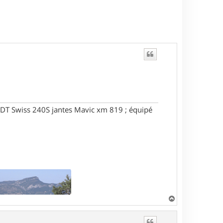
DT Swiss 240S jantes Mavic xm 819 ; équipé
H
a
u
t