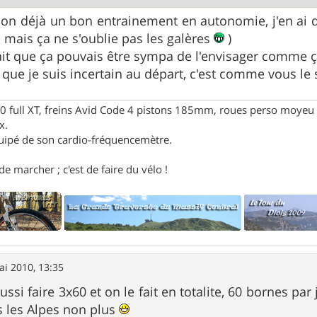
f on déjà un bon entrainement en autonomie, j'en ai d
s mais ça ne s'oublie pas les galères
)
it que ça pouvais être sympa de l'envisager comme ç
 que je suis incertain au départ, c'est comme vous le s
full XT, freins Avid Code 4 pistons 185mm, roues perso moyeu 
x.
uipé de son cardio-fréquencemètre.
e marcher ; c'est de faire du vélo !
ai 2010, 13:35
ussi faire 3x60 et on le fait en totalite, 60 bornes p
as les Alpes non plus