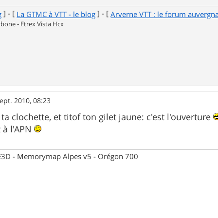
] - [
] - [
g
La GTMC à VTT - le blog
Arverne VTT : le forum auvergn
one - Etrex Vista Hcx
ept. 2010, 08:23
ta clochette, et titof ton gilet jaune: c'est l'ouverture
 à l'APN
 CE3D - Memorymap Alpes v5 - Orégon 700