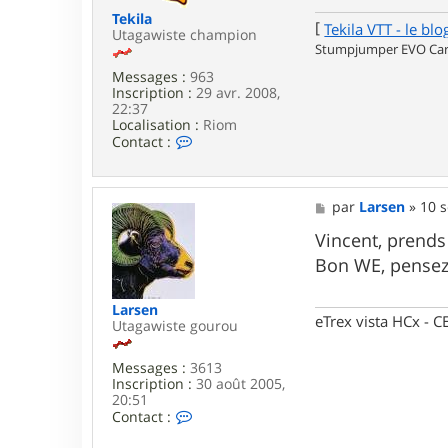
t
o
Tekila
[
Tekila VTT - le blo
f
Utagawiste champion
6
Stumpjumper EVO Carb
.
Messages :
963
9
Inscription :
29 avr. 2008,
22:37
Localisation :
Riom
C
Contact :
o
n
t
a
M
par
Larsen
»
10 s
c
e
t
s
Vincent, prends 
e
s
Bon WE, pensez
r
a
T
g
e
e
Larsen
k
eTrex vista HCx -
Utagawiste gourou
i
l
a
Messages :
3613
Inscription :
30 août 2005,
20:51
C
Contact :
o
n