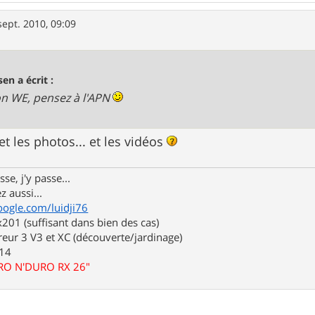
sept. 2010, 09:09
sen a écrit :
.Bon WE, pensez à l'APN
t les photos... et les vidéos
se, j'y passe...
z aussi...
oogle.com/luidji76
01 (suffisant dans bien des cas)
eur 3 V3 et XC (découverte/jardinage)
.14
URO N'DURO RX 26"