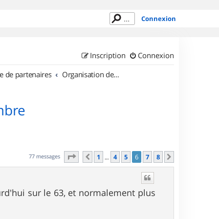
Connexion
Inscription
Connexion
e de partenaires
Organisation de sorties en région Rhône Alpes
mbre
Page
6
sur
8
77 messages
1
4
5
6
7
8
Précédent
Suivant
…
ourd'hui sur le 63, et normalement plus