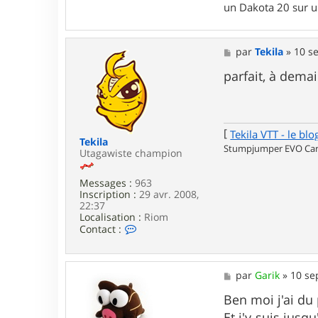
un Dakota 20 sur 
v
i
n
c
M
par
Tekila
»
10 se
e
e
n
s
parfait, à dema
t
s
3
a
5
g
6
e
9
[
Tekila VTT - le blo
Tekila
Stumpjumper EVO Carb
Utagawiste champion
Messages :
963
Inscription :
29 avr. 2008,
22:37
Localisation :
Riom
C
Contact :
o
n
t
a
M
par
Garik
»
10 se
c
e
t
s
Ben moi j'ai du 
e
s
Et j'y suis jus