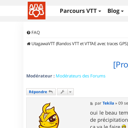
Parcours VTT
Blog
FAQ
UtagawaVTT (Randos VTT et VTTAE avec traces GPS)
[Pr
Modérateur :
Modérateurs des Forums
Répondre
M
par
Tekila
»
09 se
e
s
oui le beau tem
s
de précipitatio
a
g
ca va le faire