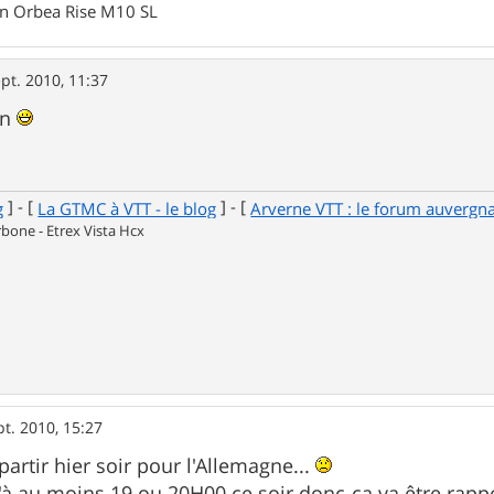
un Orbea Rise M10 SL
pt. 2010, 11:37
in
] - [
] - [
g
La GTMC à VTT - le blog
Arverne VTT : le forum auvergn
one - Etrex Vista Hcx
pt. 2010, 15:27
partir hier soir pour l'Allemagne...
qu'à au moins 19 ou 20H00 ce soir donc ça va être rapp