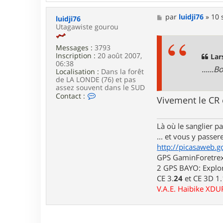
t
a
M
par
luidji76
»
10 
luidji76
c
e
Utagawiste gourou
t
s
e
s
r
Messages :
3793
a
L
Inscription :
20 août 2007,
g
Lar
a
06:38
e
.....
r
Localisation :
Dans la forêt
s
de LA LONDE (76) et pas
e
assez souvent dans le SUD
n
C
Contact :
Vivement le CR e
o
n
t
Là où le sanglier pas
a
c
... et vous y passere
t
http://picasaweb.g
e
GPS GaminForetrex2
r
l
2 GPS BAYO: Explor
u
CE 3.
24
et CE 3D 1
i
V.A.E. Haibike XD
d
j
i
7
6