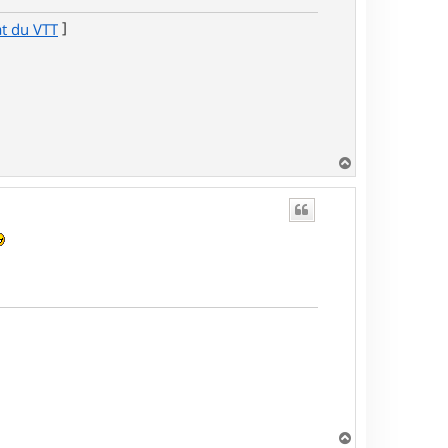
]
at du VTT
H
a
u
t
H