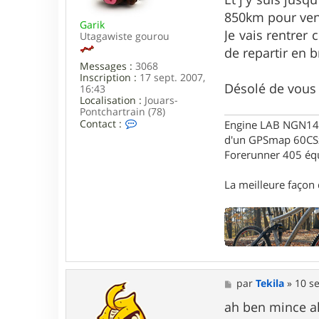
r
a
T
g
850km pour veni
e
Garik
e
Je vais rentrer
k
Utagawiste gourou
i
de repartir en 
l
Messages :
3068
a
Inscription :
17 sept. 2007,
Désolé de vous 
16:43
Localisation :
Jouars-
Pontchartrain (78)
C
Contact :
Engine LAB NGN140 
o
d'un GPSmap 60CS
n
Forerunner 405 éq
t
a
c
La meilleure façon d
t
e
r
G
a
r
i
k
M
par
Tekila
»
10 se
e
s
ah ben mince al
s