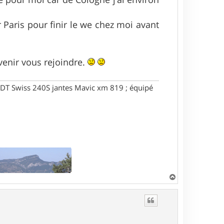
 Paris pour finir le we chez moi avant
venir vous rejoindre.
DT Swiss 240S jantes Mavic xm 819 ; équipé
H
a
u
t