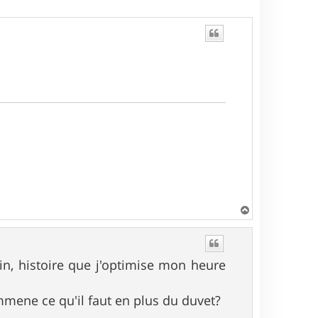
H
a
u
t
in, histoire que j'optimise mon heure
mmene ce qu'il faut en plus du duvet?