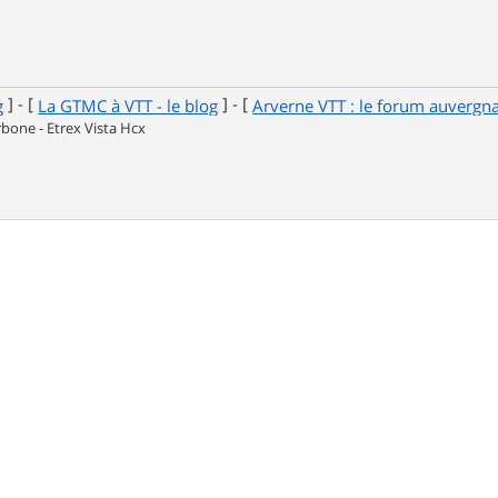
] - [
] - [
g
La GTMC à VTT - le blog
Arverne VTT : le forum auvergn
one - Etrex Vista Hcx