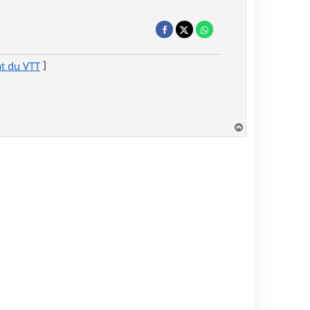
]
at du VTT
H
a
u
t