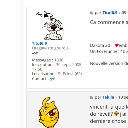
M
par
Titof6.9
»
09 
e
s
Ca commence à 
s
a
g
e
Titof6.9
Dakota 20
emba
Utagawiste gourou
Un Forerunner 405 
Messages :
1836
Nouvelle version 
Inscription :
30 sept. 2005,
17:56
Localisation :
St Priest (69)
C
Contact :
o
n
t
a
M
par
Tekila
»
10 se
c
e
t
s
vincent, à quel
e
s
de réveil?
j'a
r
a
T
g
derniere chose 
i
e