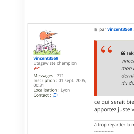
M
par
vincent3569
e
s
s
a
g
Teki
e
vincent3569
vince
Utagawiste champion
mon h
derni
Messages :
771
Inscription :
01 sept. 2005,
du du
00:31
Localisation :
Lyon
C
Contact :
o
ce qui serait bi
n
apportez juste v
t
a
c
t
à trop regarder la 
e
-------------
r