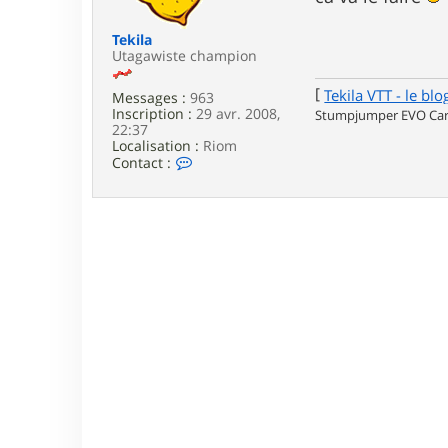
e
Tekila
Utagawiste champion
[
Tekila VTT - le blo
Messages :
963
Inscription :
29 avr. 2008,
Stumpjumper EVO Carb
22:37
Localisation :
Riom
C
Contact :
o
n
t
a
c
t
e
r
T
e
k
i
l
a