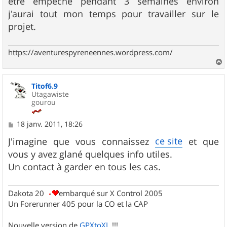
être empêché pendant 3 semaines environ
j'aurai tout mon temps pour travailler sur le
projet.
https://aventurespyreneennes.wordpress.com/
a
u
Titof6.9
t
Utagawiste
gourou
M
18 janv. 2011, 18:26
e
s
ce site
J'imagine que vous connaissez
et que
s
vous y avez glané quelques info utiles.
a
g
Un contact à garder en tous les cas.
e
Dakota 20
embarqué sur X Control 2005
Un Forerunner 405 pour la CO et la CAP
Nouvelle version de
GPXtoXL
!!!