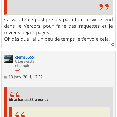
Ca va vite ce post je suis parti tout le week end
dans le Vercors pour faire des raquettes et je
reviens déjà 2 pages.
Ok dès que j'ai un peu de temps je t'envoie cela.
a
u
clems5555
t
Utagawiste
champion
M
18 janv. 2011, 17:52
e
s
s
a
g
arbanais83 a écrit :
e