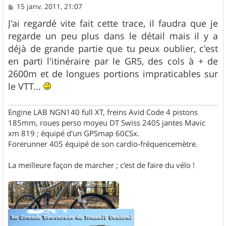
M
15 janv. 2011, 21:07
e
s
J'ai regardé vite fait cette trace, il faudra que je
s
regarde un peu plus dans le détail mais il y a
a
g
déjà de grande partie que tu peux oublier, c'est
e
en parti l'itinéraire par le GR5, des cols à + de
2600m et de longues portions impraticables sur
le VTT...
Engine LAB NGN140 full XT, freins Avid Code 4 pistons
185mm, roues perso moyeu DT Swiss 240S jantes Mavic
xm 819 ; équipé d'un GPSmap 60CSx.
Forerunner 405 équipé de son cardio-fréquencemètre.
La meilleure façon de marcher ; c'est de faire du vélo !