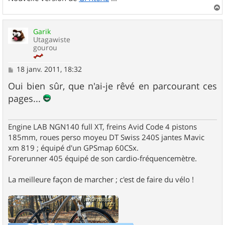
a
u
Garik
t
Utagawiste
gourou
M
18 janv. 2011, 18:32
e
s
Oui bien sûr, que n'ai-je rêvé en parcourant ces
s
pages...
a
g
e
Engine LAB NGN140 full XT, freins Avid Code 4 pistons
185mm, roues perso moyeu DT Swiss 240S jantes Mavic
xm 819 ; équipé d'un GPSmap 60CSx.
Forerunner 405 équipé de son cardio-fréquencemètre.
La meilleure façon de marcher ; c'est de faire du vélo !