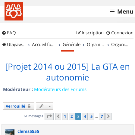
Menu
FAQ
Inscription
Connexion
UtagawaVTT (Randos VTT et VTTAE avec traces GPS)
Accueil forum
Générale
Organisation de sorties & Recherche de partenaires
Organisation de sorties en région Rhône Alpes
[Projet 2014 ou 2015] La GTA en
autonomie
Modérateur :
Modérateurs des Forums
Verrouillé
Page
3
sur
7
61 messages
1
2
3
4
5
7
Précédent
Suivant
…
clems5555