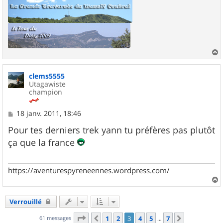
a
u
clems5555
t
Utagawiste
champion
M
18 janv. 2011, 18:46
e
s
Pour tes derniers trek yann tu préfères pas plutôt
s
ça que la france
a
g
e
https://aventurespyreneennes.wordpress.com/
a
u
Verrouillé
t
Page
3
sur
7
61 messages
1
2
3
4
5
7
Précédent
Suivant
…