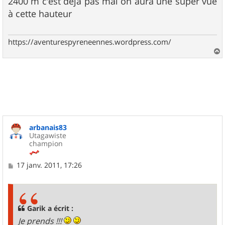
2400 m c'est déjà pas mal on aura une super vue
s
à cette hauteur
a
g
e
https://aventurespyreneennes.wordpress.com/
a
u
t
arbanais83
Utagawiste
champion
M
17 janv. 2011, 17:26
e
s
s
a
g
Garik a écrit :
e
Je prends !!!