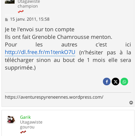
Utagawiste
champion
M
15 janv. 2011, 15:58
e
s
Je te l'envoi sur ton compte
s
Ils ont fait Grenoble Chamrousse menton.
a
g
Pour les autres c'est ici
e
http://dl.free.fr/m1tenkO7U
(n'hésiter pas à la
télécharger sinon au bout de 1 mois elle sera
supprimée.)
https://aventurespyreneennes.wordpress.com/
a
u
Garik
t
Utagawiste
gourou