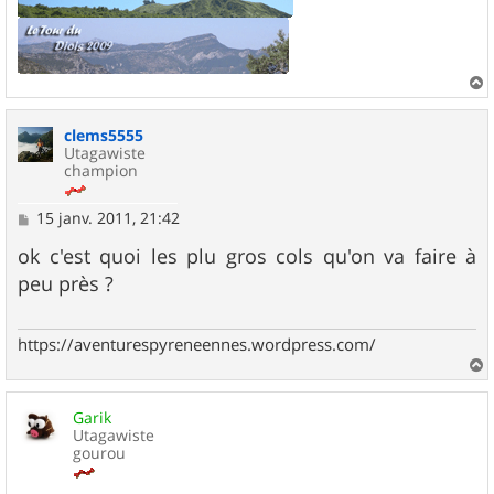
a
u
clems5555
t
Utagawiste
champion
M
15 janv. 2011, 21:42
e
s
ok c'est quoi les plu gros cols qu'on va faire à
s
peu près ?
a
g
e
https://aventurespyreneennes.wordpress.com/
a
u
Garik
t
Utagawiste
gourou