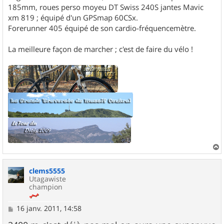
185mm, roues perso moyeu DT Swiss 240S jantes Mavic
xm 819 ; équipé d'un GPSmap 60CSx.
Forerunner 405 équipé de son cardio-fréquencemètre.
La meilleure façon de marcher ; c'est de faire du vélo !
a
u
clems5555
t
Utagawiste
champion
M
16 janv. 2011, 14:58
e
s