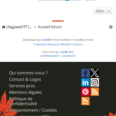
Aller
UtagawaVTT (Randos VTT et VTTAE avec traces GPS)
Accueil forum
Développé par
phpBB
® Forum Software © phpBB Limited
Traduction française officielle
©
Qiaeru
Optimized by:
phpBB SEO
Confidentialité
|
Conditions
Qui sommes-nous ?
Contact & Logos
Services pros
Mentions légales
Politique de
confidentialité
Consentement / Cookies