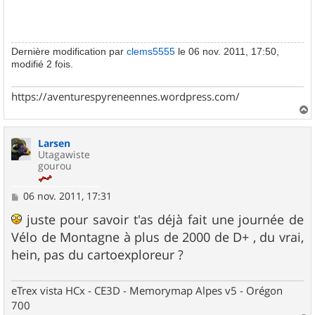
Dernière modification par
clems5555
le 06 nov. 2011, 17:50,
modifié 2 fois.
https://aventurespyreneennes.wordpress.com/
a
u
Larsen
t
Utagawiste
gourou
M
06 nov. 2011, 17:31
e
s
juste pour savoir t'as déjà fait une journée de
s
Vélo de Montagne à plus de 2000 de D+ , du vrai,
a
g
hein, pas du cartoexploreur ?
e
eTrex vista HCx - CE3D - Memorymap Alpes v5 - Orégon
700