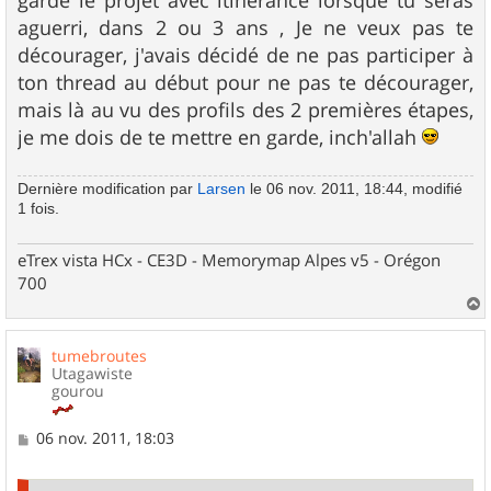
aguerri, dans 2 ou 3 ans , Je ne veux pas te
décourager, j'avais décidé de ne pas participer à
ton thread au début pour ne pas te décourager,
mais là au vu des profils des 2 premières étapes,
je me dois de te mettre en garde, inch'allah
Dernière modification par
Larsen
le 06 nov. 2011, 18:44, modifié
1 fois.
eTrex vista HCx - CE3D - Memorymap Alpes v5 - Orégon
700
a
u
tumebroutes
t
Utagawiste
gourou
M
06 nov. 2011, 18:03
e
s
s