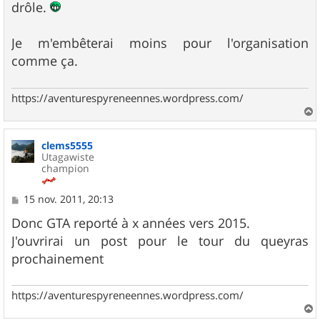
drôle.
Je m'embêterai moins pour l'organisation
comme ça.
https://aventurespyreneennes.wordpress.com/
a
u
clems5555
t
Utagawiste
champion
M
15 nov. 2011, 20:13
e
s
Donc GTA reporté à x années vers 2015.
s
J'ouvrirai un post pour le tour du queyras
a
g
prochainement
e
https://aventurespyreneennes.wordpress.com/
a