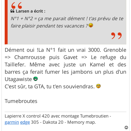
a
g
Larsen a écrit :
e
N°1 + N°2 = ça me parait dément ! t'as prévu de te
faire plaisir pendant tes vacances ?
Dément oui !La N°1 fait un vrai 3000. Grenoble
=> Chamrousse puis Gavet => Le refuge du
Taillefer. Même avec juste un Kamel et des
barres ça ferait fumer les jambons un plus d'un
Utagawiste
C'est sûr, ta GTA, tu t'en souviendras.
Tumebroutes
Lapierre X control 420 avec montage Tumebroutien -
garmin
edge
305 - Dakota 20 - Memory map.