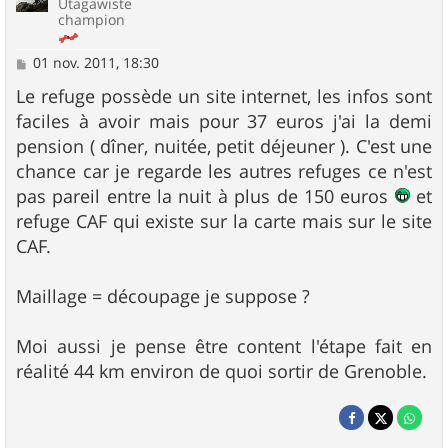
Utagawiste
champion
M
01 nov. 2011, 18:30
e
s
Le refuge possède un site internet, les infos sont
s
faciles à avoir mais pour 37 euros j'ai la demi
a
g
pension ( dîner, nuitée, petit déjeuner ). C'est une
e
chance car je regarde les autres refuges ce n'est
pas pareil entre la nuit à plus de 150 euros
et
refuge CAF qui existe sur la carte mais sur le site
CAF.
Maillage = découpage je suppose ?
Moi aussi je pense être content l'étape fait en
réalité 44 km environ de quoi sortir de Grenoble.