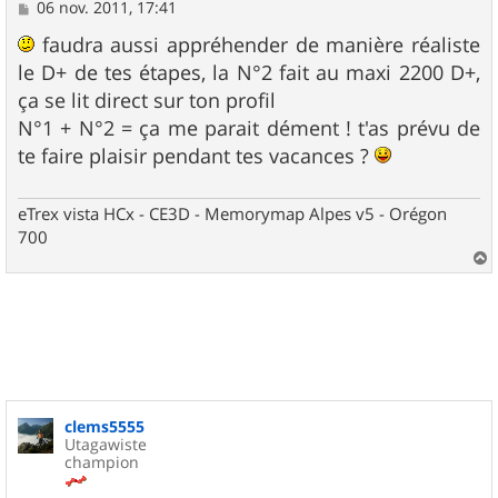
M
06 nov. 2011, 17:41
e
s
faudra aussi appréhender de manière réaliste
s
le D+ de tes étapes, la N°2 fait au maxi 2200 D+,
a
g
ça se lit direct sur ton profil
e
N°1 + N°2 = ça me parait dément ! t'as prévu de
te faire plaisir pendant tes vacances ?
eTrex vista HCx - CE3D - Memorymap Alpes v5 - Orégon
700
a
u
t
clems5555
Utagawiste
champion