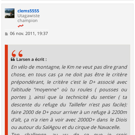
a
u
clems5555
t
Utagawiste
champion
M
06 nov. 2011, 19:37
e
s
s
a
g
Larsen a écrit :
e
En vélo de montagne, le Km ne veut pas dire grand
chose, en tous cas ça ne doit pas être le critère
prépondérant, le critère c'est le D+ associé avec
l'altitude "moyenne" où tu roules ( pousses ou
portes ), ainsi que la technicité du sentier ( ta
descente du refuge du Taillefer n'est pas facile):
faire 2000 de D+ pour arriver à un refuge à 2200m
d'alt, ça n'a rien à voir avec 2000D+ dans le Diois
ou autour du SalAgou et du cirque de Navacelle.
Ton challenge, au vu de ce que je crois