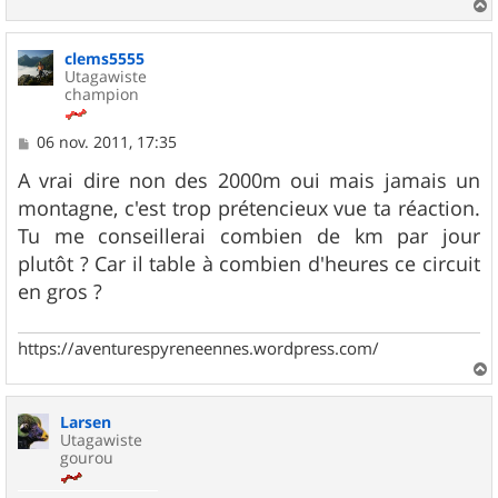
a
u
clems5555
t
Utagawiste
champion
M
06 nov. 2011, 17:35
e
s
A vrai dire non des 2000m oui mais jamais un
s
montagne, c'est trop prétencieux vue ta réaction.
a
g
Tu me conseillerai combien de km par jour
e
plutôt ? Car il table à combien d'heures ce circuit
en gros ?
https://aventurespyreneennes.wordpress.com/
a
u
Larsen
t
Utagawiste
gourou