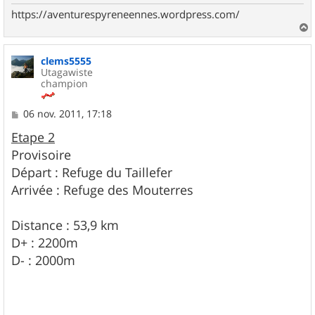
https://aventurespyreneennes.wordpress.com/
a
u
clems5555
t
Utagawiste
champion
M
06 nov. 2011, 17:18
e
s
Etape 2
s
Provisoire
a
g
Départ : Refuge du Taillefer
e
Arrivée : Refuge des Mouterres
Distance : 53,9 km
D+ : 2200m
D- : 2000m