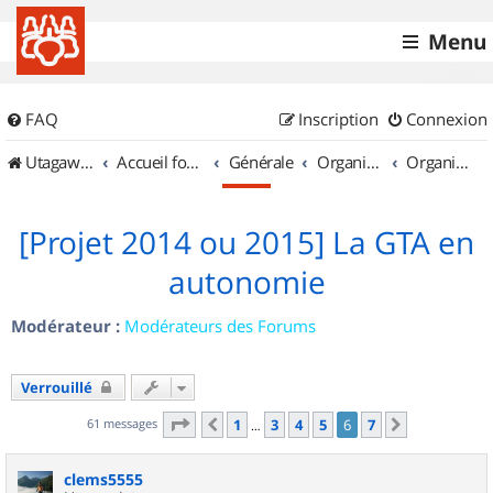
Menu
FAQ
Inscription
Connexion
UtagawaVTT (Randos VTT et VTTAE avec traces GPS)
Accueil forum
Générale
Organisation de sorties & Recherche de partenaires
Organisation de sorties en région Rhône Alpes
[Projet 2014 ou 2015] La GTA en
autonomie
Modérateur :
Modérateurs des Forums
Verrouillé
Page
6
sur
7
61 messages
1
3
4
5
6
7
Précédent
Suivant
…
clems5555