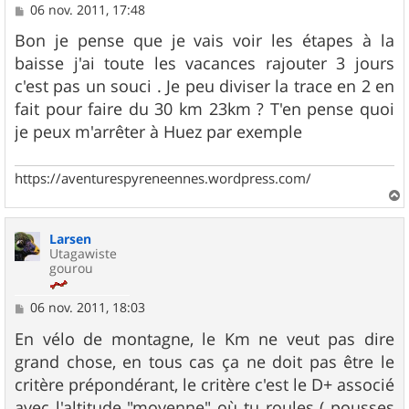
M
06 nov. 2011, 17:48
e
s
Bon je pense que je vais voir les étapes à la
s
baisse j'ai toute les vacances rajouter 3 jours
a
g
c'est pas un souci . Je peu diviser la trace en 2 en
e
fait pour faire du 30 km 23km ? T'en pense quoi
je peux m'arrêter à Huez par exemple
https://aventurespyreneennes.wordpress.com/
a
u
Larsen
t
Utagawiste
gourou
M
06 nov. 2011, 18:03
e
s
En vélo de montagne, le Km ne veut pas dire
s
grand chose, en tous cas ça ne doit pas être le
a
g
critère prépondérant, le critère c'est le D+ associé
e
avec l'altitude "moyenne" où tu roules ( pousses