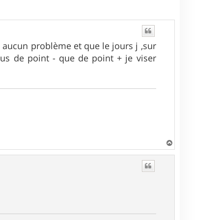
s aucun problème et que le jours j ,sur
us de point - que de point + je viser
H
a
u
t