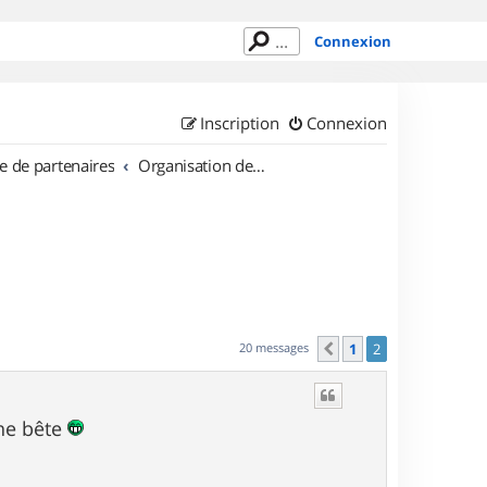
Connexion
Inscription
Connexion
e de partenaires
Organisation de sorties en région Rhône Alpes
20 messages
1
2
Précédent
une bête