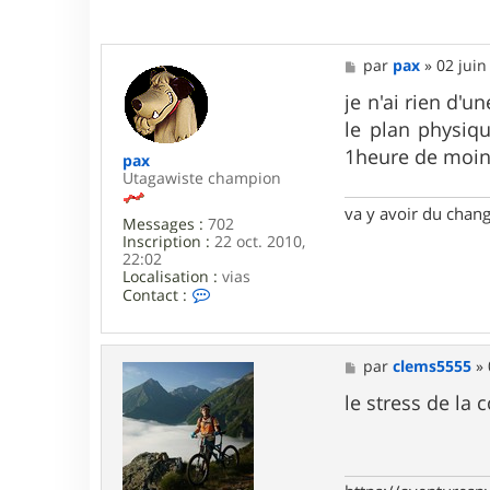
5
M
par
pax
»
02 juin
e
s
je n'ai rien d'
s
le plan physiqu
a
g
1heure de moins
pax
e
Utagawiste champion
va y avoir du cha
Messages :
702
Inscription :
22 oct. 2010,
22:02
Localisation :
vias
C
Contact :
o
n
t
a
M
par
clems5555
»
c
e
t
s
le stress de la
e
s
r
a
p
g
a
e
x