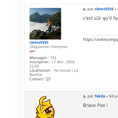
r
b
M
par
clems5555
»
a
e
n
s
c'est sûr qu'il 
a
s
i
a
s
g
8
e
3
https://aventures
clems5555
Utagawiste champion
Messages :
742
Inscription :
17 févr. 2009,
22:09
Localisation :
Terrasson ( La
Baretie
C
Contact :
o
n
t
a
M
par
Tekila
»
04 ju
c
e
t
s
Bravo Pax !
e
s
r
a
c
g