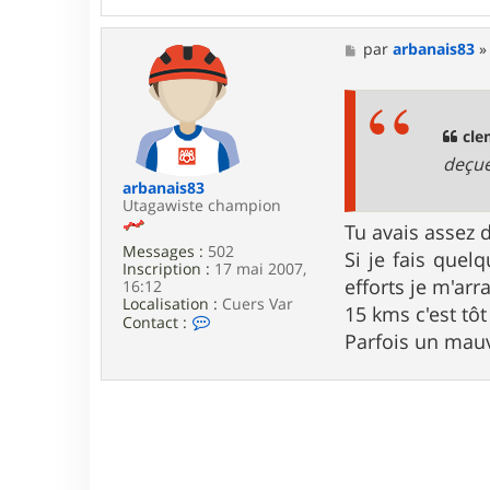
n
t
a
M
par
arbanais83
c
e
t
s
e
s
r
a
p
g
cle
a
e
deçu
x
arbanais83
Utagawiste champion
Tu avais assez d
Messages :
502
Si je fais quel
Inscription :
17 mai 2007,
efforts je m'ar
16:12
Localisation :
Cuers Var
15 kms c'est tôt
C
Contact :
o
Parfois un mauv
n
t
a
c
t
e
r
a