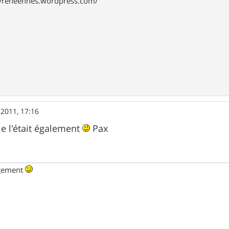
pyreneennes.wordpress.com/
 2011, 17:16
je l'était également
Pax
ngement