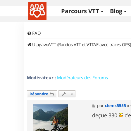
Parcours VTT
Blog
FAQ
UtagawaVTT (Randos VTT et VTTAE avec traces GPS)
Modérateur :
Modérateurs des Forums
Répondre
M
par
clems5555
»
e
s
deçue 330
c'e
s
a
g