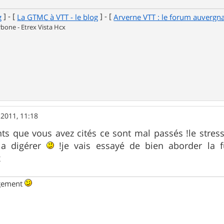
] - [
] - [
g
La GTMC à VTT - le blog
Arverne VTT : le forum auvergn
one - Etrex Vista Hcx
 2011, 11:18
ts que vous avez cités ce sont mal passés !le stress
 a digérer
!je vais essayé de bien aborder la f
x
ngement