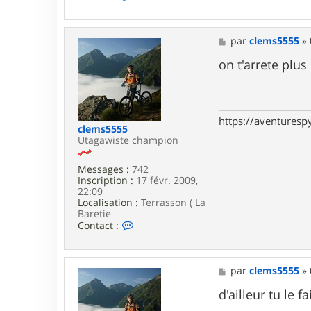
o
n
t
a
M
par
clems5555
»
c
e
t
s
on t'arrete plus
e
s
r
a
p
g
a
e
x
https://aventures
clems5555
Utagawiste champion
Messages :
742
Inscription :
17 févr. 2009,
22:09
Localisation :
Terrasson ( La
Baretie
C
Contact :
o
n
t
a
M
par
clems5555
»
c
e
t
s
d'ailleur tu le f
e
s