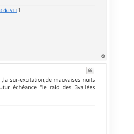
]
at du VTT
H
a
u
t
 ,la sur-excitation,de mauvaises nuits
utur échéance "le raid des 3vallées