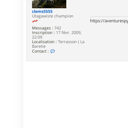
e
clems5555
Utagawiste champion
https://aventures
Messages :
742
Inscription :
17 févr. 2009,
22:09
Localisation :
Terrasson ( La
Baretie
C
Contact :
o
n
t
a
c
t
e
r
c
l
e
m
s
5
5
5