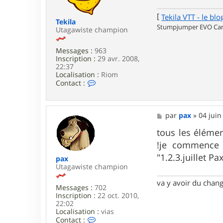
l
e
e
[
Tekila VTT - le blo
m
Tekila
Stumpjumper EVO Carb
s
Utagawiste champion
5
5
Messages :
963
5
Inscription :
29 avr. 2008,
5
22:37
Localisation :
Riom
C
Contact :
o
n
t
a
M
par
pax
»
04 juin
c
e
t
s
tous les élémen
e
s
!je commence
r
a
T
g
"1.2.3.juillet Pa
pax
e
e
Utagawiste champion
k
i
va y avoir du cha
l
Messages :
702
a
Inscription :
22 oct. 2010,
22:02
Localisation :
vias
C
Contact :