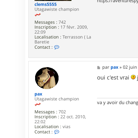
https://aventures
clems5555
Utagawiste champion
Messages :
742
Inscription :
17 févr. 2009,
22:09
Localisation :
Terrasson ( La
Baretie
C
Contact :
o
n
t
a
M
par
pax
»
02 juin
c
e
t
s
oui c'est vrai
e
s
r
a
c
g
pax
l
e
Utagawiste champion
e
va y avoir du cha
m
s
Messages :
702
5
Inscription :
22 oct. 2010,
5
22:02
5
Localisation :
vias
5
C
Contact :
o