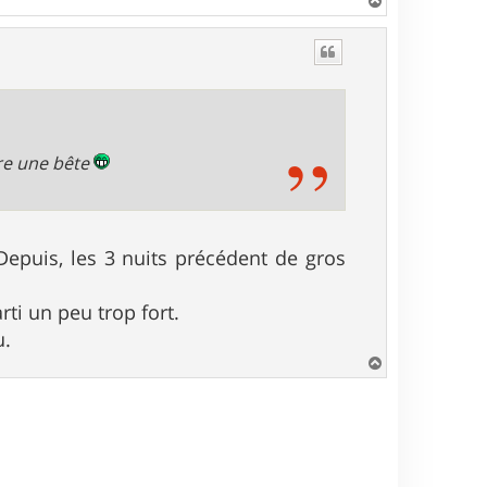
H
a
u
t
être une bête
 Depuis, les 3 nuits précédent de gros
ti un peu trop fort.
u.
H
a
u
t