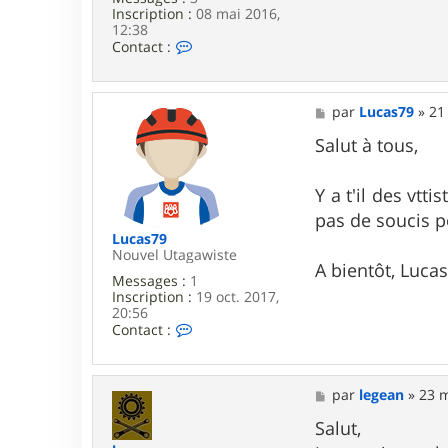
Inscription :
08 mai 2016,
12:38
C
Contact :
o
n
t
a
M
par
Lucas79
»
21
c
e
t
s
Salut à tous,
e
s
r
a
F
g
Y a t'il des vtt
u
e
pas de soucis p
r
l
Lucas79
i
Nouvel Utagawiste
A bientôt, Lucas.
n
Messages :
1
g
Inscription :
19 oct. 2017,
s
20:56
C
Contact :
o
n
t
a
M
par
legean
»
23 m
c
e
t
s
Salut,
e
s