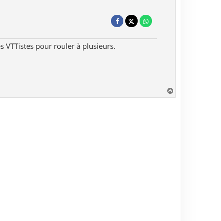
s VTTistes pour rouler à plusieurs.
H
a
u
t