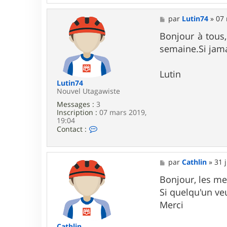
M
par
Lutin74
»
07 
e
s
Bonjour à tous,
s
semaine.Si jama
a
g
e
Lutin
Lutin74
Nouvel Utagawiste
Messages :
3
Inscription :
07 mars 2019,
19:04
C
Contact :
o
n
t
a
M
par
Cathlin
»
31 
c
e
t
s
Bonjour, les me
e
s
Si quelqu'un ve
r
a
L
g
Merci
u
e
t
i
Cathlin