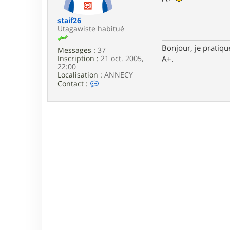
e
staif26
Utagawiste habitué
Bonjour, je pratiqu
Messages :
37
A+.
Inscription :
21 oct. 2005,
22:00
Localisation :
ANNECY
C
Contact :
o
n
t
a
c
t
e
r
s
t
a
i
f
2
6