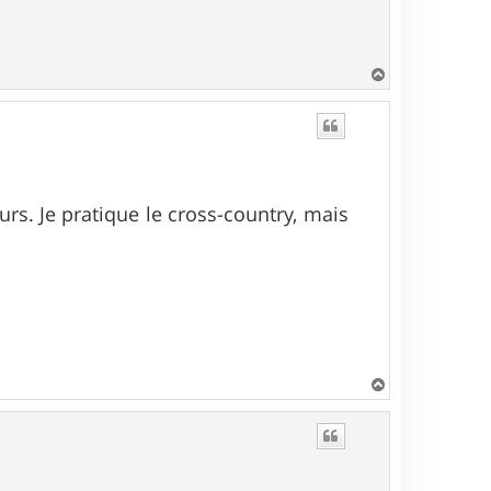
H
a
u
t
ours. Je pratique le cross-country, mais
H
a
u
t