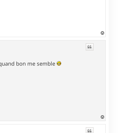
H
a
u
t
ors quand bon me semble
H
a
u
t