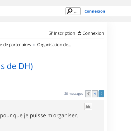
Connexion
Inscription
Connexion
e de partenaires
Organisation de sorties en région Rhône Alpes
as de DH)
20 messages
1
2
Précédent
 pour que je puisse m'organiser.