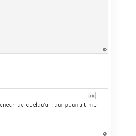
H
a
u
t
preneur de quelqu'un qui pourrait me
H