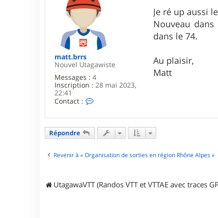
c
e
t
s
Je ré up aussi l
e
s
Nouveau dans l
r
a
T
g
dans le 74.
h
e
o
m
matt.brrs
Au plaisir,
a
Nouvel Utagawiste
Matt
s
Messages :
4
h
Inscription :
28 mai 2023,
g
22:41
v
C
Contact :
h
o
h
n
t
a
Répondre
c
t
e
Revenir à « Organisation de sorties en région Rhône Alpes »
r
m
a
UtagawaVTT (Randos VTT et VTTAE avec traces GP
t
t
.
b
r