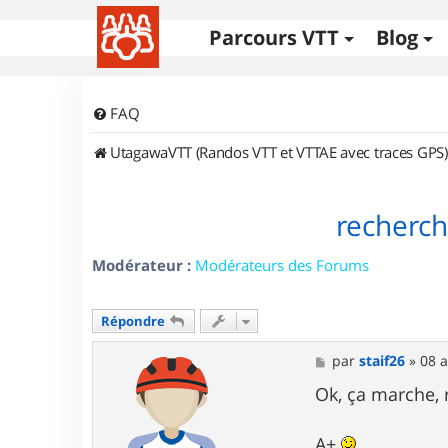
Parcours VTT
Blog
FAQ
UtagawaVTT (Randos VTT et VTTAE avec traces GPS)
recherch
Modérateur :
Modérateurs des Forums
Répondre
M
par
staif26
»
08 a
e
s
Ok, ça marche, 
s
a
g
A+