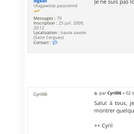
legean
Je ne suis pas l
r
a
Utagawiste passionné
L
g
u
e
c
Messages :
79
a
Inscription :
25 juil. 2009,
s
20:12
7
Localisation :
haute savoie
9
(Saint Cergues)
C
Contact :
o
n
t
a
c
t
e
r
l
e
M
par
Cyril06
»
02 s
Cyril06
g
e
e
s
Salut à tous, 
a
s
n
montrer quelque
a
g
e
++ Cyril