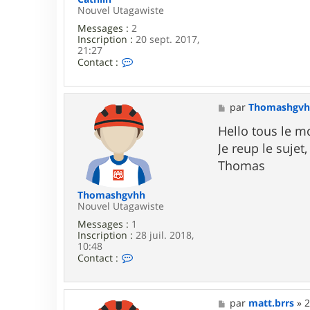
n
Nouvel Utagawiste
7
Messages :
2
4
Inscription :
20 sept. 2017,
21:27
C
Contact :
o
n
t
a
M
par
Thomashgv
c
e
t
s
Hello tous le m
e
s
Je reup le suje
r
a
C
g
Thomas
a
e
t
h
Thomashgvhh
l
Nouvel Utagawiste
i
Messages :
1
n
Inscription :
28 juil. 2018,
10:48
C
Contact :
o
n
t
a
M
par
matt.brrs
»
2