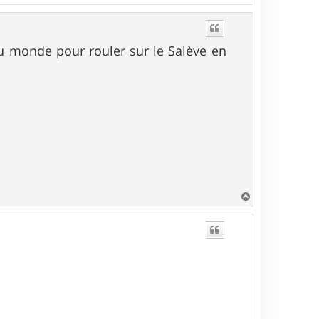
a
u
t
du monde pour rouler sur le Salève en
H
a
u
t