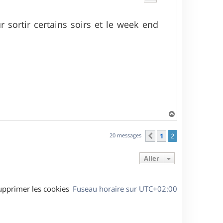
sortir certains soirs et le week end
H
a
u
20 messages
1
2
Précédent
t
Aller
upprimer les cookies
Fuseau horaire sur
UTC+02:00