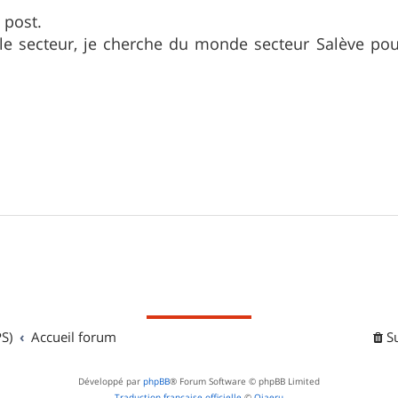
e post.
e secteur, je cherche du monde secteur Salève pour 
S)
Accueil forum
S
Développé par
phpBB
® Forum Software © phpBB Limited
Traduction française officielle
©
Qiaeru