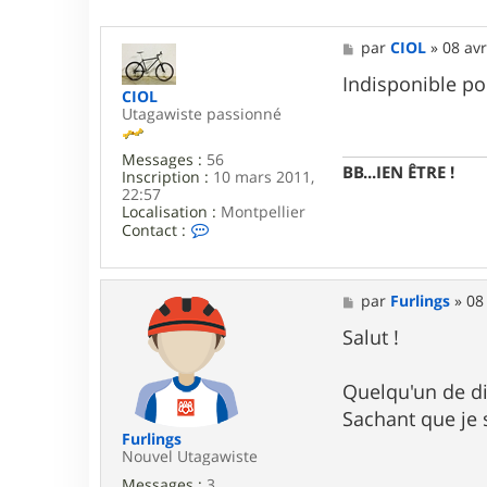
M
par
CIOL
»
08 avr
e
s
Indisponible po
CIOL
s
Utagawiste passionné
a
g
e
Messages :
56
BB...IEN ÊTRE !
Inscription :
10 mars 2011,
22:57
Localisation :
Montpellier
C
Contact :
o
n
t
a
M
par
Furlings
»
08
c
e
t
s
Salut !
e
s
r
a
C
g
Quelqu'un de di
I
e
Sachant que je 
O
L
Furlings
Nouvel Utagawiste
Messages :
3