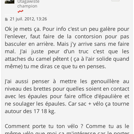
Utagawiste
champion
M
21 juil. 2012, 13:26
e
s
Ok je mets ça. Pour info c'est un peu galère pour
s
l'enlever, faut faire de la contorsion pour pas
a
g
basculer en arrière. Mais j'y arrive sans me faire
e
mal. J'ai juste peur d'un truc c'est que les
attaches du camel pêtent ( ça à l'air solide quand
même) tu me diras ce que tu en penses.
J'ai aussi penser à mettre les genouillère au
niveau des brettes pour quelles soient en contact
avec les épaules pour faire office d'épaulière et
ne soulager les épaules. Car sac + vélo ça tourne
autour des 17 18 kg.
Comment porte tu ton vélo ? Comme tu as le
même vélo que moi ça m'intéresse car le porter