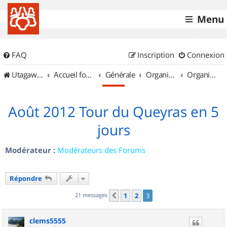
Menu
FAQ
Inscription
Connexion
UtagawaVTT (Randos VTT et VTTAE avec traces GPS)
Accueil forum
Générale
Organisation de sorties & Recherche de partenaires
Organisation de sorties en région Rhône Alpes
Août 2012 Tour du Queyras en 5
jours
Modérateur :
Modérateurs des Forums
Répondre
21 messages
1
2
3
Précédent
clems5555