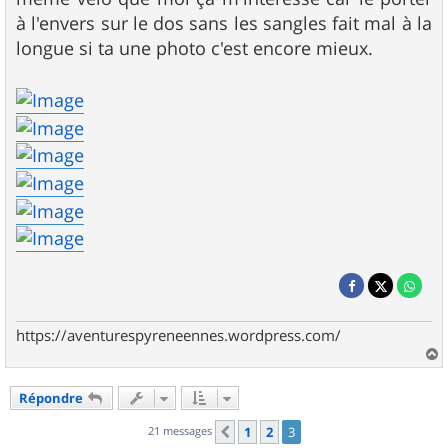
à l'envers sur le dos sans les sangles fait mal à la
longue si ta une photo c'est encore mieux.
https://aventurespyreneennes.wordpress.com/
a
u
Répondre
t
21 messages
1
2
3
Précédent