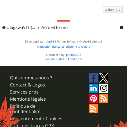
Aller
UtagawaVTT (Randos VTT et VTTAE avec traces GPS)
Accueil forum
Développé par
phpBB
® Forum Software © phpBB Limited
Traduction française officielle
©
Qiaeru
Optimized by:
phpBB SEO
Confidentialité
|
Conditions
Qui sommes-nous ?
Contact & Logos
Services pros
Mentions légales
Politique de
confidentialité
Consentement / Cookies
Stats des traces GPX