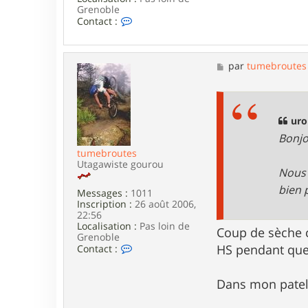
s
Grenoble
C
Contact :
o
n
t
a
M
par
tumebroutes
c
e
t
s
e
s
r
a
t
g
uro
u
e
Bonjo
m
e
tumebroutes
b
Utagawiste gourou
Nous 
r
o
bien 
Messages :
1011
u
Inscription :
26 août 2006,
t
22:56
e
Localisation :
Pas loin de
s
Coup de sèche c
Grenoble
C
HS pendant que
Contact :
o
n
t
Dans mon pateli
a
c