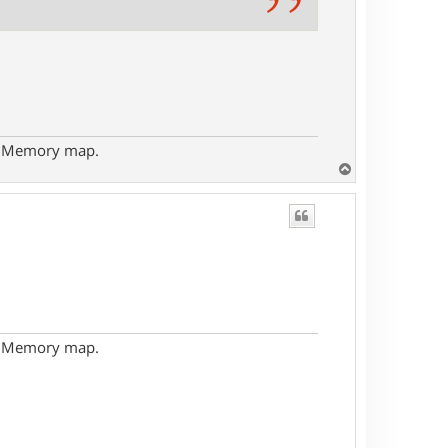
- Memory map.
H
a
u
t
- Memory map.