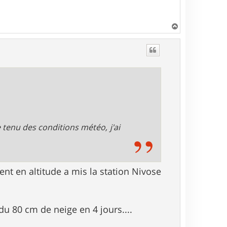
H
a
u
t
 tenu des conditions météo, j'ai
ent en altitude a mis la station Nivose
u 80 cm de neige en 4 jours....