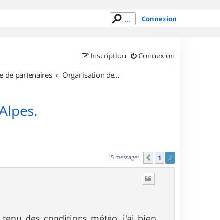
Connexion
Inscription
Connexion
e de partenaires
Organisation de sorties en région Rhône Alpes
Alpes.
15 messages
1
2
Précédent
tenu des conditions météo, j'ai bien