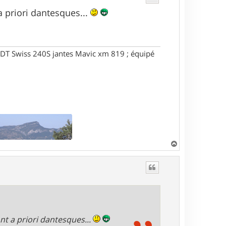
a priori dantesques...
DT Swiss 240S jantes Mavic xm 819 ; équipé
H
a
u
t
ont a priori dantesques...