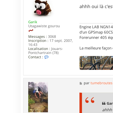
e
s
ahhh oui là c'es
s
a
g
Garik
e
Utagawiste gourou
Engine LAB NGN140 
d'un GPSmap 60CS
Messages :
3068
Forerunner 405 éq
Inscription :
17 sept. 2007,
16:43
La meilleure façon d
Localisation :
Jouars-
Pontchartrain (78)
C
Contact :
o
n
t
a
c
t
M
par
tumebroutes
e
e
r
s
G
s
a
a
r
g
Gari
i
e
k
ahhh 