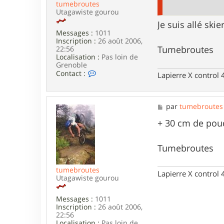
tumebroutes
Utagawiste gourou
Je suis allé sk
Messages :
1011
Inscription :
26 août 2006,
Tumebroutes
22:56
Localisation :
Pas loin de
Grenoble
C
Contact :
Lapierre X control
o
n
t
a
M
par
tumebroutes
c
e
t
s
+ 30 cm de poud
e
s
r
a
t
g
Tumebroutes
u
e
m
e
tumebroutes
Lapierre X control
b
Utagawiste gourou
r
o
Messages :
1011
u
Inscription :
26 août 2006,
t
22:56
e
Localisation :
Pas loin de