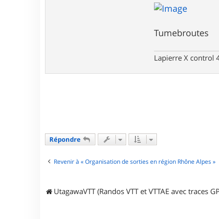
t
e
r
t
Tumebroutes
u
m
e
Lapierre X control
b
r
o
u
t
e
s
Répondre
Revenir à « Organisation de sorties en région Rhône Alpes »
UtagawaVTT (Randos VTT et VTTAE avec traces GP