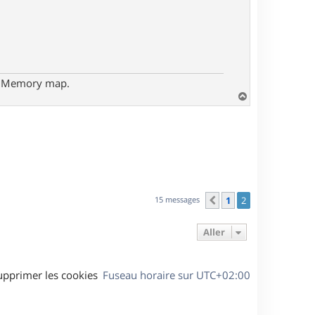
- Memory map.
H
a
u
t
15 messages
1
2
Précédent
Aller
upprimer les cookies
Fuseau horaire sur
UTC+02:00