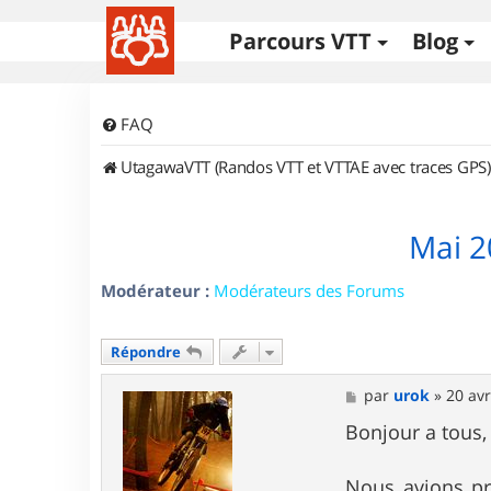
Parcours VTT
Blog
FAQ
UtagawaVTT (Randos VTT et VTTAE avec traces GPS)
Mai 2
Modérateur :
Modérateurs des Forums
Répondre
M
par
urok
»
20 avr
e
s
Bonjour a tous,
s
a
g
Nous avions pr