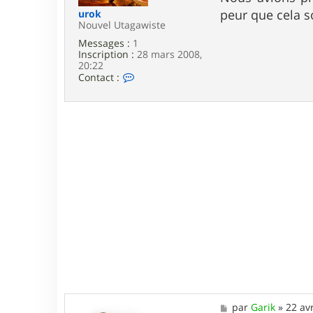
e
peur que cela s
urok
Nouvel Utagawiste
Messages :
1
Inscription :
28 mars 2008,
20:22
C
Contact :
o
n
t
a
c
t
e
r
u
r
o
k
M
par
Garik
»
22 av