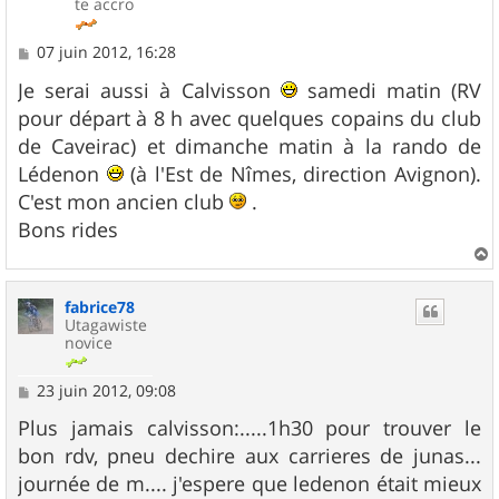
te accro
M
07 juin 2012, 16:28
e
s
Je serai aussi à Calvisson
samedi matin (RV
s
pour départ à 8 h avec quelques copains du club
a
g
de Caveirac) et dimanche matin à la rando de
e
Lédenon
(à l'Est de Nîmes, direction Avignon).
C'est mon ancien club
.
Bons rides
a
u
fabrice78
t
Utagawiste
novice
M
23 juin 2012, 09:08
e
s
Plus jamais calvisson:.....1h30 pour trouver le
s
bon rdv, pneu dechire aux carrieres de junas...
a
g
journée de m.... j'espere que ledenon était mieux
e