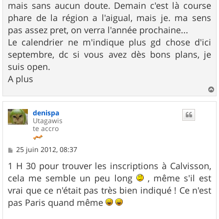
mais sans aucun doute. Demain c'est là course
phare de la région a l'aigual, mais je. ma sens
pas assez pret, on verra l'année prochaine...
Le calendrier ne m'indique plus gd chose d'ici
septembre, dc si vous avez dès bons plans, je
suis open.
A plus
a
u
denispa
t
Utagawis
te accro
M
25 juin 2012, 08:37
e
s
1 H 30 pour trouver les inscriptions à Calvisson,
s
cela me semble un peu long
, même s'il est
a
g
vrai que ce n'était pas très bien indiqué ! Ce n'est
e
pas Paris quand même