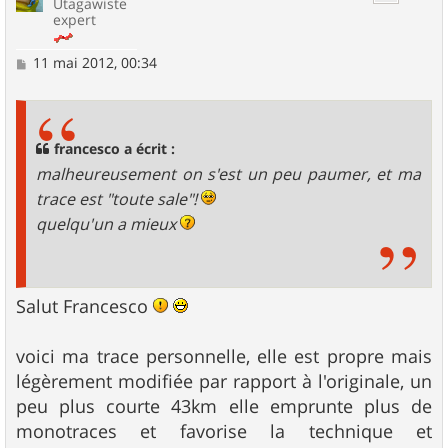
Utagawiste
expert
M
11 mai 2012, 00:34
e
s
s
a
g
francesco a écrit :
e
malheureusement on s'est un peu paumer, et ma
trace est "toute sale"!
quelqu'un a mieux
Salut Francesco
voici ma trace personnelle, elle est propre mais
légèrement modifiée par rapport à l'originale, un
peu plus courte 43km elle emprunte plus de
monotraces et favorise la technique et