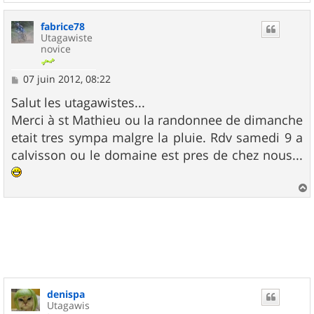
a
u
fabrice78
t
Utagawiste
novice
M
07 juin 2012, 08:22
e
s
Salut les utagawistes...
s
Merci à st Mathieu ou la randonnee de dimanche
a
g
etait tres sympa malgre la pluie. Rdv samedi 9 a
e
calvisson ou le domaine est pres de chez nous...
a
u
t
denispa
Utagawis