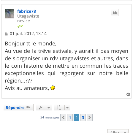
a
u
fabrice78
t
Utagawiste
novice
M
01 juil. 2012, 13:14
e
s
Bonjour tt le monde,
s
Au vue de la trêve estivale, y aurait il pas moyen
a
g
de s'organiser un rdv utagawistes et autres, dans
e
le coin histoire de mettre en commun les traces
exceptionnelles qui regorgent sur notre belle
région...???
Avis au amateurs,
a
u
Répondre
t
24 messages
1
2
3
Précédent
Suivant
Aller