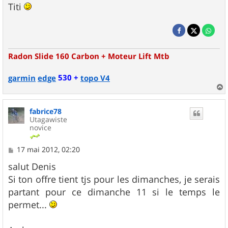
Titi
Radon Slide 160 Carbon + Moteur Lift Mtb
530 +
garmin
edge
topo V4
a
u
fabrice78
t
Utagawiste
novice
M
17 mai 2012, 02:20
e
s
salut Denis
s
Si ton offre tient tjs pour les dimanches, je serais
a
g
partant pour ce dimanche 11 si le temps le
e
permet...