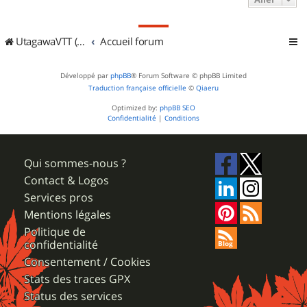
UtagawaVTT (Randos VTT et VTTAE avec traces GPS)
Accueil forum
Développé par
phpBB
® Forum Software © phpBB Limited
Traduction française officielle
©
Qiaeru
Optimized by:
phpBB SEO
Confidentialité
|
Conditions
Qui sommes-nous ?
Contact & Logos
Services pros
Mentions légales
Politique de
confidentialité
Consentement / Cookies
Stats des traces GPX
Status des services