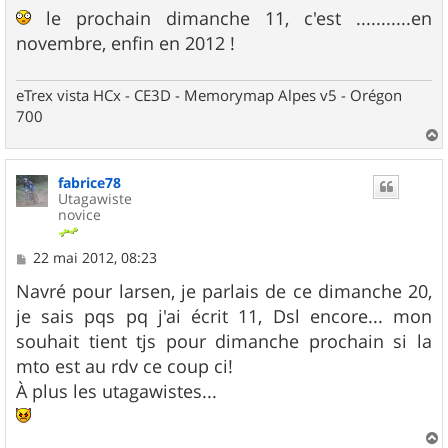
le prochain dimanche 11, c'est ...........en
novembre, enfin en 2012 !
eTrex vista HCx - CE3D - Memorymap Alpes v5 - Orégon
700
a
u
fabrice78
t
Utagawiste
novice
M
22 mai 2012, 08:23
e
s
Navré pour larsen, je parlais de ce dimanche 20,
s
je sais pqs pq j'ai écrit 11, Dsl encore... mon
a
g
souhait tient tjs pour dimanche prochain si la
e
mto est au rdv ce coup ci!
À plus les utagawistes...