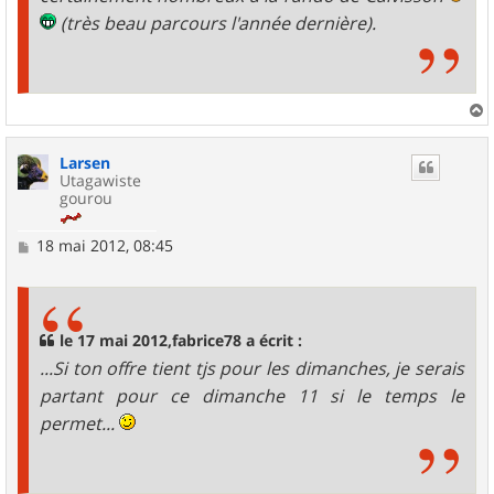
(très beau parcours l'année dernière).
a
u
Larsen
t
Utagawiste
gourou
M
18 mai 2012, 08:45
e
s
s
a
g
le 17 mai 2012,fabrice78 a écrit :
e
...Si ton offre tient tjs pour les dimanches, je serais
partant pour ce dimanche 11 si le temps le
permet...