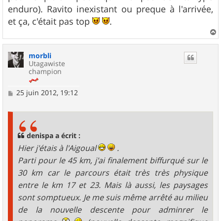
enduro). Ravito inexistant ou preque à l'arrivée,
et ça, c'était pas top
.
a
u
morbli
t
Utagawiste
champion
M
25 juin 2012, 19:12
e
s
s
a
g
denispa a écrit :
e
Hier j'étais à l'Aigoual
.
Parti pour le 45 km, j'ai finalement biffurqué sur le
30 km car le parcours était très très physique
entre le km 17 et 23. Mais là aussi, les paysages
sont somptueux. Je me suis même arrêté au milieu
de la nouvelle descente pour adminrer le