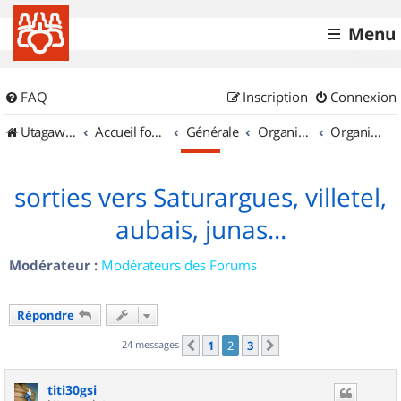
Menu
FAQ
Inscription
Connexion
UtagawaVTT (Randos VTT et VTTAE avec traces GPS)
Accueil forum
Générale
Organisation de sorties & Recherche de partenaires
Organisation de sorties en région Languedoc Roussillon
sorties vers Saturargues, villetel,
aubais, junas...
Modérateur :
Modérateurs des Forums
Répondre
24 messages
1
2
3
Précédent
Suivant
titi30gsi