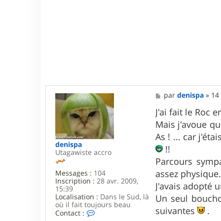
M
par
denispa
»
14 
e
s
J'ai fait le Roc
s
Mais j'avoue que
a
g
As ! ... car j'éta
e
denispa
!!
Utagawiste accro
Parcours sympa
assez physique
Messages :
104
Inscription :
28 avr. 2009,
J'avais adopté u
15:39
Localisation :
Dans le Sud, là
Un seul boucho
où il fait toujours beau
suivantes
.
C
Contact :
o