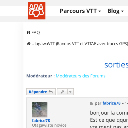
Parcours VTT
Blog
FAQ
UtagawaVTT (Randos VTT et VTTAE avec traces GPS)
sorties
Modérateur :
Modérateurs des Forums
Répondre
M
par
fabrice78
»
1
e
s
bonjour la co
s
Est ce que qqun
fabrice78
a
Utagawiste novice
g
vraiment pas gr