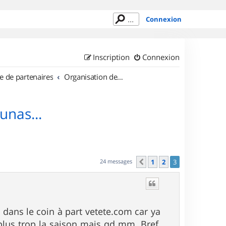
Connexion
Inscription
Connexion
e de partenaires
Organisation de sorties en région Languedoc Roussillon
junas...
24 messages
1
2
3
Précédent
 dans le coin à part vetete.com car ya
plus trop la saison mais qd mm. Bref,