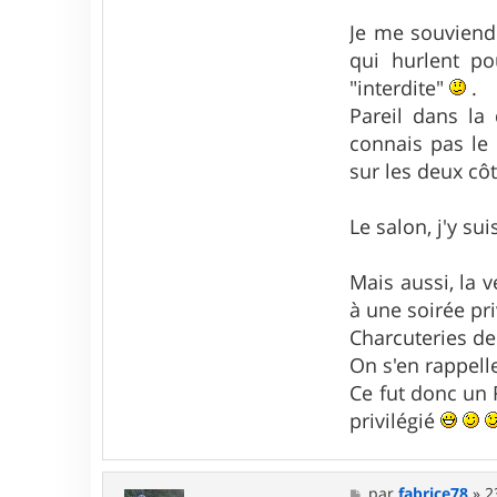
n
Je me souviend
t
a
qui hurlent p
c
"interdite"
.
t
e
Pareil dans la
r
d
connais pas le
e
sur les deux cô
n
i
s
Le salon, j'y su
p
a
Mais aussi, la 
à une soirée pr
Charcuteries de
On s'en rappel
Ce fut donc un 
privilégié
M
par
fabrice78
»
2