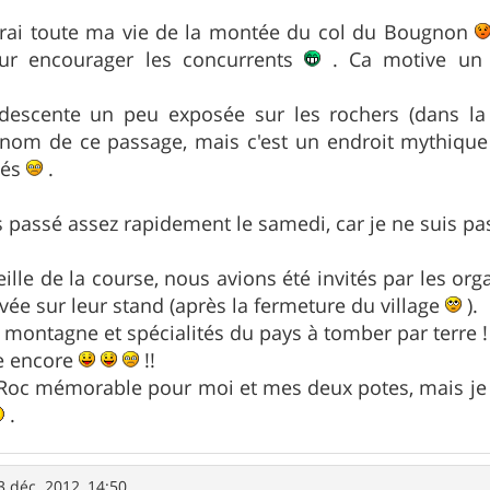
rai toute ma vie de la montée du col du Bougnon
our encourager les concurrents
. Ca motive un 
 descente un peu exposée sur les rochers (dans la
 nom de ce passage, mais c'est un endroit mythiqu
tés
.
is passé assez rapidement le samedi, car je ne suis pa
veille de la course, nous avions été invités par les o
ivée sur leur stand (après la fermeture du village
).
 montagne et spécialités du pays à tomber par terre
le encore
!!
Roc mémorable pour moi et mes deux potes, mais je r
.
3 déc. 2012, 14:50