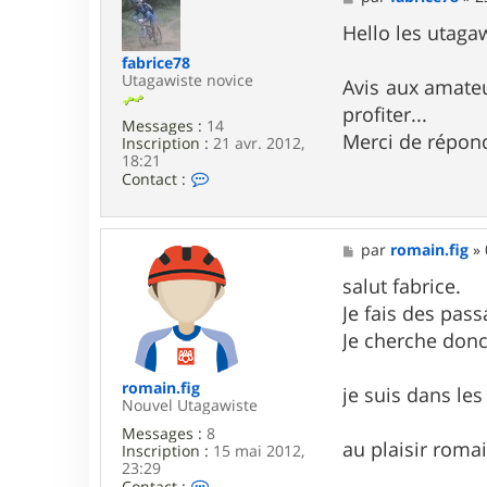
e
s
Hello les utagaw
s
fabrice78
a
Utagawiste novice
g
Avis aux amate
e
profiter...
Messages :
14
Merci de répondr
Inscription :
21 avr. 2012,
18:21
C
Contact :
o
n
t
a
M
par
romain.fig
»
c
e
t
s
salut fabrice.
e
s
Je fais des pass
r
a
f
g
Je cherche donc 
a
e
b
r
romain.fig
je suis dans le
i
Nouvel Utagawiste
c
Messages :
8
e
au plaisir roma
Inscription :
15 mai 2012,
7
23:29
8
C
Contact :