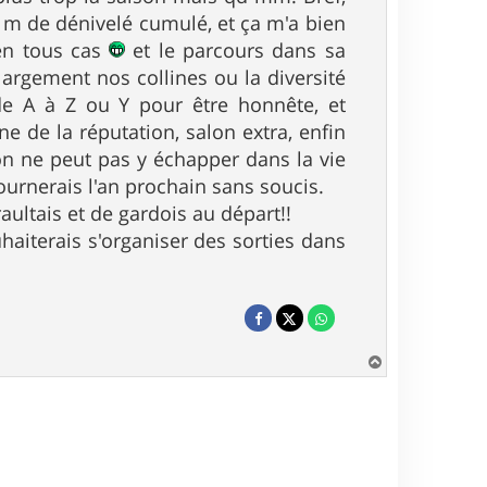
0 m de dénivelé cumulé, et ça m'a bien
 en tous cas
et le parcours dans sa
largement nos collines ou la diversité
 de A à Z ou Y pour être honnête, et
ne de la réputation, salon extra, enfin
'on ne peut pas y échapper dans la vie
tournerais l'an prochain sans soucis.
raultais et de gardois au départ!!
haiterais s'organiser des sorties dans
H
a
u
t