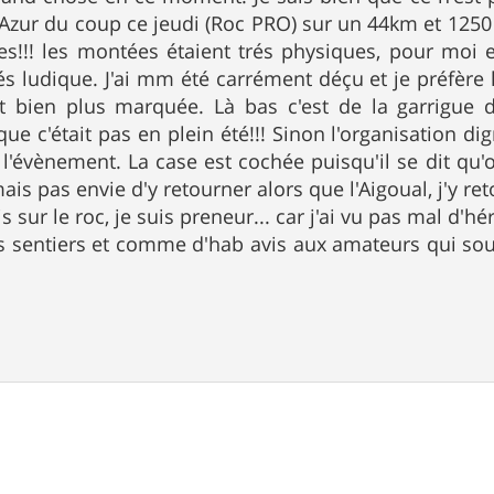
d'Azur du coup ce jeudi (Roc PRO) sur un 44km et 125
es!!! les montées étaient trés physiques, pour moi
rés ludique. J'ai mm été carrément déçu et je préfère 
st bien plus marquée. Là bas c'est de la garrigue
e c'était pas en plein été!!! Sinon l'organisation dig
 l'évènement. La case est cochée puisqu'il se dit qu
mais pas envie d'y retourner alors que l'Aigoual, j'y re
s sur le roc, je suis preneur... car j'ai vu pas mal d'hé
es sentiers et comme d'hab avis aux amateurs qui sou