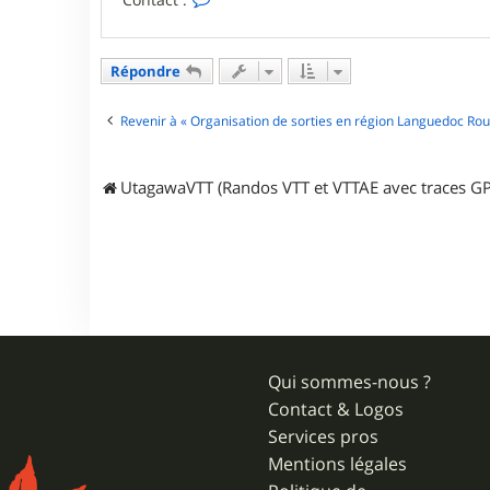
o
n
t
a
Répondre
c
t
e
Revenir à « Organisation de sorties en région Languedoc Rous
r
r
o
UtagawaVTT (Randos VTT et VTTAE avec traces GP
m
a
i
n
.
f
i
g
Qui sommes-nous ?
Contact & Logos
Services pros
Mentions légales