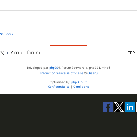
sillon »
S)
Accueil forum
S
Développé par
phpBB
® Forum Software © phpBB Limited
Traduction française officielle
©
Qiaeru
Optimized by:
phpBB SEO
Confidentialité
|
Conditions