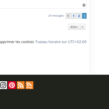
H
a
u
24 messages
1
2
3
Précédent
t
Aller
upprimer les cookies
Fuseau horaire sur
UTC+02:00