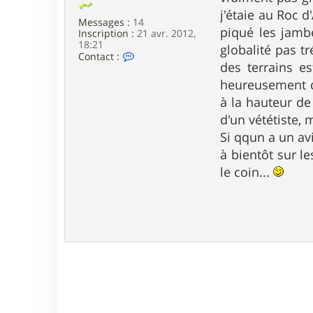
e
j'étaie au Roc 
Messages :
14
piqué les jamb
Inscription :
21 avr. 2012,
18:21
globalité pas t
C
Contact :
des terrains e
o
n
heureusement qu
t
a
à la hauteur de
c
d'un vététiste, 
t
e
Si qqun a un avi
r
à bientôt sur l
f
a
le coin...
b
r
i
c
e
7
8