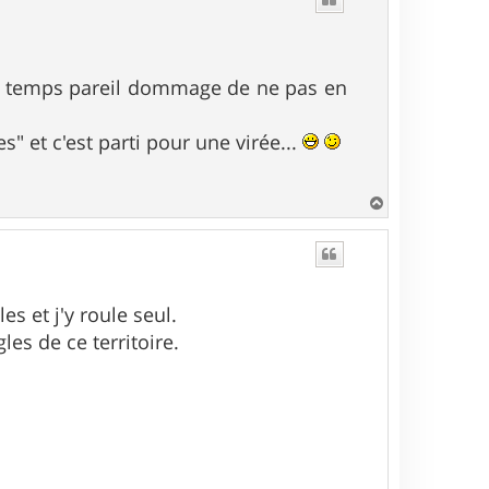
un temps pareil dommage de ne pas en
" et c'est parti pour une virée...
H
a
u
t
es et j'y roule seul.
les de ce territoire.
.