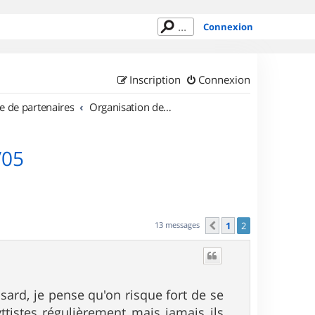
Connexion
Inscription
Connexion
e de partenaires
Organisation de sorties en région Provence Alpes Côte d'Azur
/05
13 messages
1
2
Précédent
sard, je pense qu'on risque fort de se
ttistes régulièrement mais jamais ils