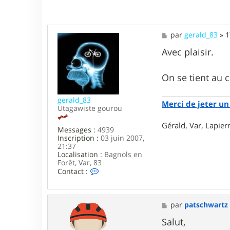
M
par
gerald_83
»
1
e
s
Avec plaisir.
s
a
g
On se tient au 
e
gerald_83
Merci de jeter un 
Utagawiste gourou
Gérald, Var, Lapie
Messages :
4939
Inscription :
03 juin 2007,
21:37
Localisation :
Bagnols en
Forêt, Var, 83
C
Contact :
o
n
t
a
M
par
patschwartz
c
e
t
s
Salut,
e
s