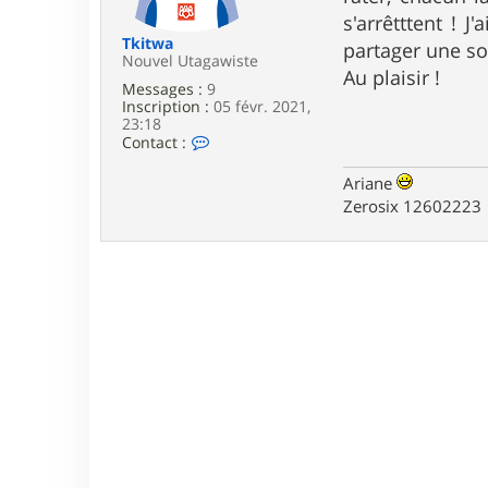
e
s'arrêtttent ! J
Tkitwa
partager une sor
Nouvel Utagawiste
Au plaisir !
Messages :
9
Inscription :
05 févr. 2021,
23:18
C
Contact :
o
n
Ariane
t
Zerosix 12602223
a
c
t
e
r
T
k
i
t
w
a