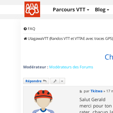
Parcours VTT
Blog
FAQ
UtagawaVTT (Randos VTT et VTTAE avec traces GPS)
Ch
Modérateur :
Modérateurs des Forums
Répondre
M
par
Tkitwa
»
17 
e
s
Salut Gerald
s
merci pour ton 
a
g
rater, chacun l