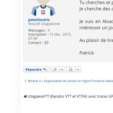
Tu cherches et 
r
a
g
g
Je cherche des 
e
e
r
a
patschwartz
Je suis en Alsa
l
Nouvel Utagawiste
intéresser un jo
d
Messages :
9
_
Inscription :
13 déc. 2015,
8
07:48
3
Au plaisir de li
C
Contact :
o
n
Patrick
t
a
c
t
Répondre
e
r
p
Revenir à « Organisation de sorties en région Provence Alpes
a
t
s
c
UtagawaVTT (Randos VTT et VTTAE avec traces GP
h
w
a
r