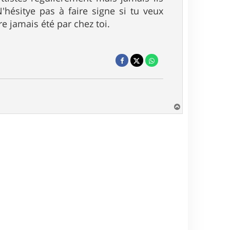
 N'hésitye pas à faire signe si tu veux
re jamais été par chez toi.
H
a
u
t