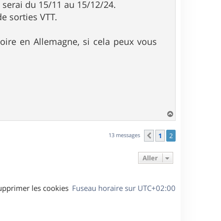
y serai du 15/11 au 15/12/24.
de sorties VTT.
noire en Allemagne, si cela peux vous
H
a
u
13 messages
1
2
Précédent
t
Aller
upprimer les cookies
Fuseau horaire sur
UTC+02:00