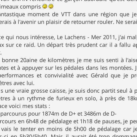
nimeaux compris
fantastique moment de VTT dans une région que je
erais à l'avenir un plaisir de retourner rouler. Ne ser
ce qui nous intéresse, Le Lachens - Mer 2011, j'ai m
 sur ce raid. Un départ très prudent car il a fallu ap
.
bonne 20aine de kilomètres je me suis senti à l'aise
tes et à appuyer sur les pédales dans les montées.
erformances et convivialité avec Gérald que je pre
tres avec lui.
 une vraie grosse caisse, je suis donc partit seul à 
ètres à un rythme de furieux en solo, à près de 1
ace voici mes stats :
s parcourus pour 1874m de D+ et 3486m de D-
parcours en 6h48 de pédalage et 1h18 de pauses, je p
e vais le tenter en moins de 5h00 de pédalage car 
fois-ci en 5h30/5h40. Mais il aurait été trop dom