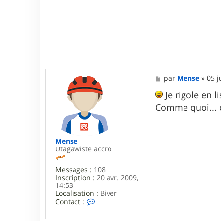
M
par
Mense
»
05 j
e
s
Je rigole en 
s
Comme quoi... o
a
g
e
Mense
Utagawiste accro
Messages :
108
Inscription :
20 avr. 2009,
14:53
Localisation :
Biver
C
Contact :
o
n