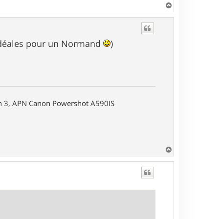
H
a
u
t
s idéales pour un Normand
)
on 3, APN Canon Powershot A590IS
H
a
u
t