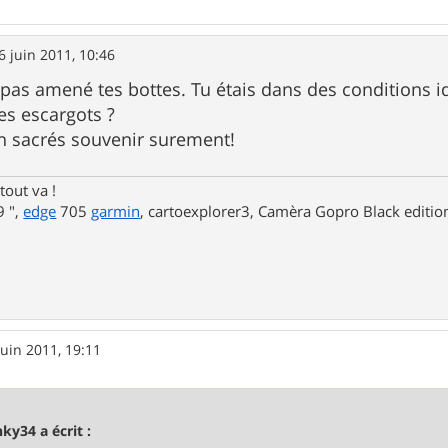
6 juin 2011, 10:46
ais pas amené tes bottes. Tu étais dans des condition
es escargots ?
n sacrés souvenir surement!
tout va !
 ",
edge
705
garmin
, cartoexplorer3, Camèra Gopro Black editi
juin 2011, 19:11
nky34 a écrit :