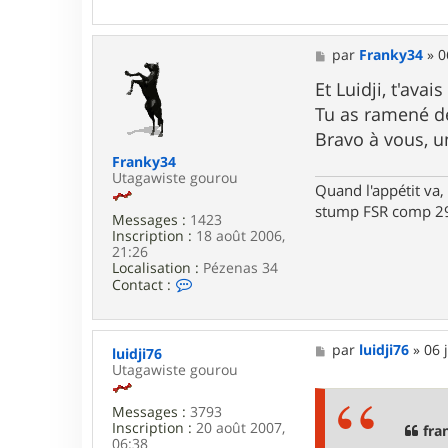
o
n
t
a
M
par
Franky34
»
0
c
e
t
s
Et Luidji, t'av
e
s
Tu as ramené d
r
a
L
g
Bravo à vous, u
a
e
Franky34
r
Utagawiste gourou
s
Quand l'appétit va, 
e
stump FSR comp 29
n
Messages :
1423
Inscription :
18 août 2006,
21:26
Localisation :
Pézenas 34
C
Contact :
o
n
t
a
M
par
luidji76
»
06 
luidji76
c
e
Utagawiste gourou
t
s
e
s
r
Messages :
3793
a
F
Inscription :
20 août 2007,
g
fra
r
06:38
e