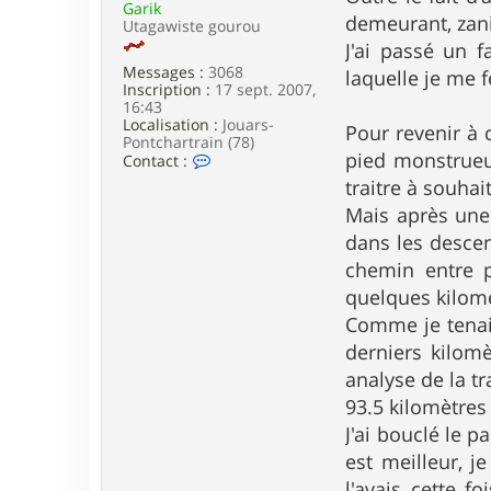
Garik
e
demeurant, za
Utagawiste gourou
J'ai passé un 
Messages :
3068
laquelle je me f
Inscription :
17 sept. 2007,
16:43
Localisation :
Jouars-
Pour revenir à 
Pontchartrain (78)
pied monstrueux
C
Contact :
o
traitre à souhait
n
t
Mais après une 
a
dans les descen
c
t
chemin entre p
e
quelques kilomè
r
G
Comme je tenais
a
derniers kilom
r
i
analyse de la tr
k
93.5 kilomètre
J'ai bouclé le 
est meilleur, j
l'avais cette 