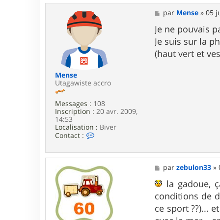
t
a
M
par
Mense
»
05 j
c
e
t
s
Je ne pouvais p
e
s
Je suis sur la 
r
a
M
g
(haut vert et ve
e
e
n
s
Mense
e
Utagawiste accro
Messages :
108
Inscription :
20 avr. 2009,
14:53
Localisation :
Biver
C
Contact :
o
n
t
a
M
par
zebulon33
»
c
e
t
s
la gadoue, ça
e
s
conditions de d
r
a
M
g
ce sport ??)... 
e
e