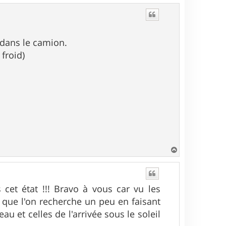
u
t
t dans le camion.
 froid)
H
a
u
t
 cet état !!! Bravo à vous car vu les
e que l'on recherche un peu en faisant
eau et celles de l'arrivée sous le soleil