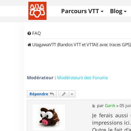
Parcours VTT
Blog
FAQ
UtagawaVTT (Randos VTT et VTTAE avec traces GPS)
Modérateur :
Modérateurs des Forums
Répondre
M
par
Garik
»
05 ju
e
s
Je ferais auss
s
impressions ici
a
g
Outre le fait d