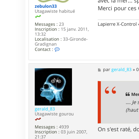
avec la mer... s
n
s
zebulon33
Merci pour ces 
e
Utagawiste habitué
Lapierre X-Contro
Messages :
23
Inscription :
15 janv. 2011,
13:32
Localisation :
33-Gironde-
Gradignan
C
Contact :
o
n
t
a
M
par
gerald_83
»
0
c
e
t
s
e
s
r
a
z
g
Men
e
e
.... J
b
u
gerald_83
(haut
l
Utagawiste gourou
o
n
Messages :
4939
3
On s'est raté,
Inscription :
03 juin 2007,
3
21:37