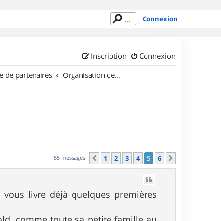
Connexion
Inscription
Connexion
e de partenaires
Organisation de sorties en région Provence Alpes Côte d'Azur
55 messages
1
2
3
4
5
6
Précédent
Suivant
e vous livre déjà quelques premières
ald, comme toute sa petite famille au