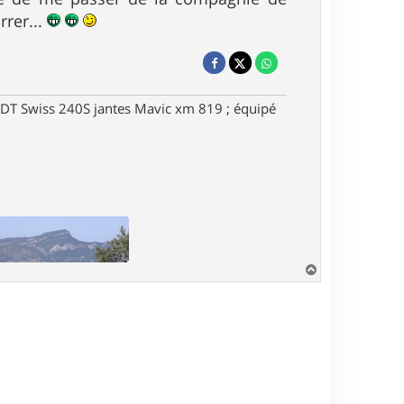
rrer...
DT Swiss 240S jantes Mavic xm 819 ; équipé
H
a
u
t