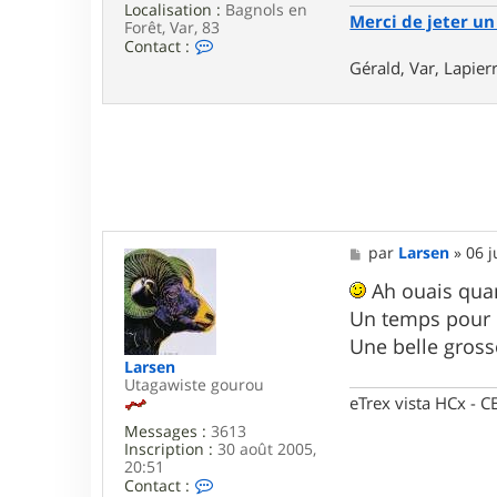
Localisation :
Bagnols en
Merci de jeter un 
Forêt, Var, 83
C
Contact :
o
Gérald, Var, Lapie
n
t
a
c
t
e
r
g
e
r
M
par
Larsen
»
06 j
a
e
l
s
Ah ouais qu
d
s
_
Un temps pour 
a
8
g
Une belle gross
3
e
Larsen
Utagawiste gourou
eTrex vista HCx -
Messages :
3613
Inscription :
30 août 2005,
20:51
C
Contact :