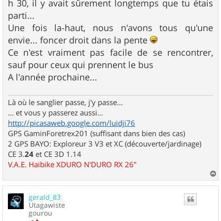
h 30, il y avait sûrement longtemps que tu étais
parti...
Une fois la-haut, nous n'avons tous qu'une
envie... foncer droit dans la pente
Ce n'est vraiment pas facile de se rencontrer,
sauf pour ceux qui prennent le bus
A l'année prochaine...
Là où le sanglier passe, j'y passe...
... et vous y passerez aussi...
http://picasaweb.google.com/luidji76
GPS GaminForetrex201 (suffisant dans bien des cas)
2 GPS BAYO: Exploreur 3 V3 et XC (découverte/jardinage)
CE 3.
24
et CE 3D 1.14
V.A.E. Haibike XDURO N'DURO RX 26"
a
u
gerald_83
t
Utagawiste
gourou