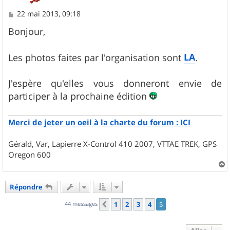
M
22 mai 2013, 09:18
e
s
Bonjour,
s
a
g
LA
Les photos faites par l'organisation sont
.
e
J'espère qu'elles vous donneront envie de
participer à la prochaine édition
Merci de jeter un oeil à la charte du forum : ICI
Gérald, Var, Lapierre X-Control 410 2007, VTTAE TREK, GPS
Oregon 600
a
u
Répondre
t
44 messages
1
2
3
4
5
Précédent