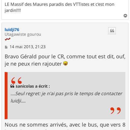
LE Massif des Maures paradis des VTTistes et c'est mon
jardin!!!!
a
u
luidji76
t
Utagawiste gourou
M
14 mai 2013, 21:23
e
s
Bravo Gérald pour le CR, comme tout est dit, ouf,
s
je ne peux rien rajouter
a
g
e
sanicolas a écrit :
....Seul regret: je n'ai pas pris le temps de contacter
luidji....
Nous ne sommes arrivés, avec le bus, que vers 8