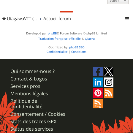
Aller
UtagawaVTT (Randos VTT et VTTAE avec traces GPS)
Accueil forum
Développé par
phpBB
® Forum Software © phpBB Limited
Traduction française officielle
©
Qiaeru
Optimized by:
phpBB SEO
Confidentialité
|
Conditions
Qui sommes-nous ?
Contact & Logos
Services pros
Mentions légales
Politique de
confidentialité
Consentement / Cookies
Stats des traces GPX
Status des services