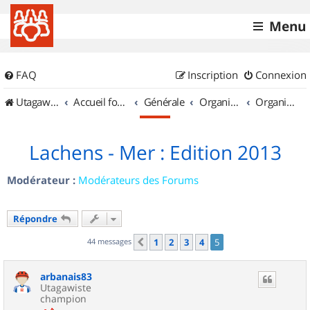
Menu
FAQ
Inscription
Connexion
UtagawaVTT (Randos VTT et VTTAE avec traces GPS)
Accueil forum
Générale
Organisation de sorties & Recherche de partenaires
Organisation de sorties en région Provence Alpes Côte d'Azur
Lachens - Mer : Edition 2013
Modérateur :
Modérateurs des Forums
Répondre
44 messages
1
2
3
4
5
Précédent
arbanais83
Utagawiste
champion