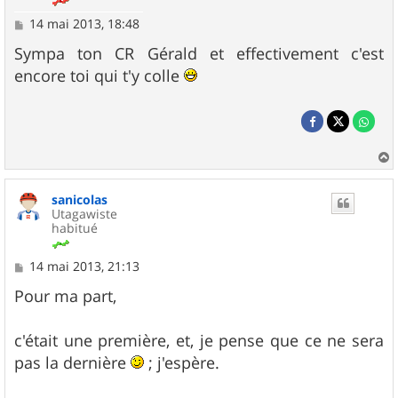
M
14 mai 2013, 18:48
e
s
Sympa ton CR Gérald et effectivement c'est
s
encore toi qui t'y colle
a
g
e
a
u
sanicolas
t
Utagawiste
habitué
M
14 mai 2013, 21:13
e
s
Pour ma part,
s
a
g
c'était une première, et, je pense que ce ne sera
e
pas la dernière
; j'espère.