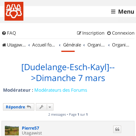
Menu
FAQ
Inscription
Connexion
UtagawaVTT (Randos VTT et VTTAE avec traces GPS)
Accueil forum
Générale
Organisation de sorties & Recherche de partenaires
Organisation de sorties au Luxembourg
[Dudelange-Esch-Kayl]--
>Dimanche 7 mars
Modérateur :
Modérateurs des Forums
Répondre
2 messages • Page
1
sur
1
Pierre57
Utagawist