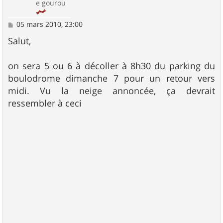
e gourou
M
05 mars 2010, 23:00
e
s
Salut,
s
a
g
on sera 5 ou 6 à décoller à 8h30 du parking du
e
boulodrome dimanche 7 pour un retour vers
midi. Vu la neige annoncée, ça devrait
ressembler à ceci