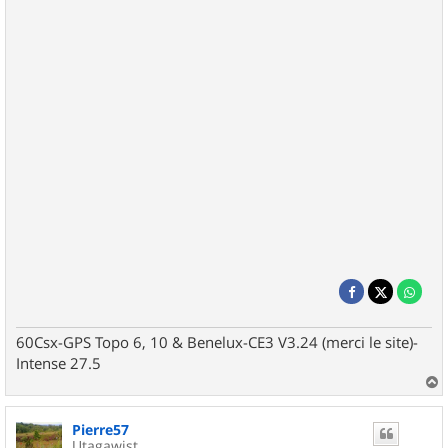
60Csx-GPS Topo 6, 10 & Benelux-CE3 V3.24 (merci le site)-
Intense 27.5
a
u
Pierre57
t
Utagawist