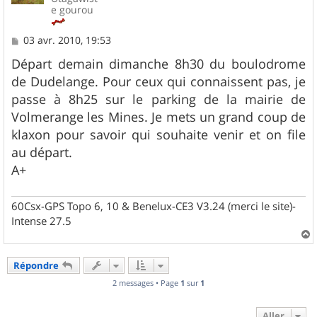
e gourou
M
03 avr. 2010, 19:53
e
s
Départ demain dimanche 8h30 du boulodrome
s
de Dudelange. Pour ceux qui connaissent pas, je
a
g
passe à 8h25 sur le parking de la mairie de
e
Volmerange les Mines. Je mets un grand coup de
klaxon pour savoir qui souhaite venir et on file
au départ.
A+
60Csx-GPS Topo 6, 10 & Benelux-CE3 V3.24 (merci le site)-
Intense 27.5
a
u
Répondre
t
2 messages • Page
1
sur
1
Aller