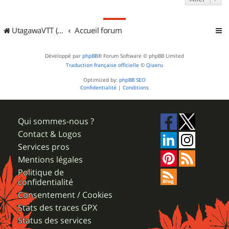
UtagawaVTT (Randos VTT et VTTAE avec traces GPS)
Accueil forum
Développé par
phpBB
® Forum Software © phpBB Limited
Traduction française officielle
©
Qiaeru
Optimized by:
phpBB SEO
Confidentialité
|
Conditions
Qui sommes-nous ?
Contact & Logos
Services pros
Mentions légales
Politique de
confidentialité
Consentement / Cookies
Stats des traces GPX
Status des services