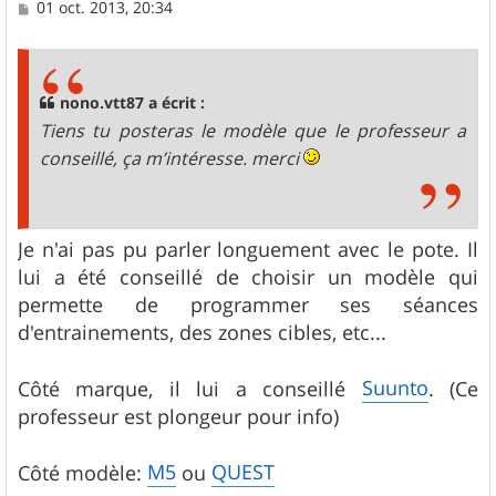
M
01 oct. 2013, 20:34
e
s
s
a
g
nono.vtt87 a écrit :
e
Tiens tu posteras le modèle que le professeur a
conseillé, ça m’intéresse. merci
Je n'ai pas pu parler longuement avec le pote. Il
lui a été conseillé de choisir un modèle qui
permette de programmer ses séances
d'entrainements, des zones cibles, etc...
Suunto
Côté marque, il lui a conseillé
. (Ce
professeur est plongeur pour info)
M5
QUEST
Côté modèle:
ou