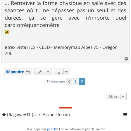
... Retrouver la forme physique en salle avec des
séances où tu ne dépasses pas un seuil et des
durées, ça se gère avec n'importe quel
cardiofréquencemètre
eTrex vista HCx - CE3D - Memorymap Alpes v5 - Orégon
700
a
u
Répondre
t
17 messages
1
2
Précédent
Aller
UtagawaVTT (Randos VTT et VTTAE avec traces GPS)
Accueil forum
Développé par
phpBB
® Forum Software © phpBB Limited