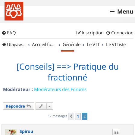
Menu
FAQ
Inscription
Connexion
UtagawaVTT (Randos VTT et VTTAE avec traces GPS)
Accueil forum
Générale
Le VTT
Le VTTiste
[Conseils] ==> Pratique du
fractionné
Modérateur :
Modérateurs des Forums
Répondre
17 messages
1
2
Précédent
Spirou