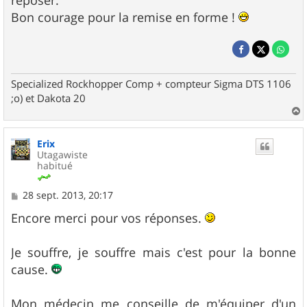
reposer.
Bon courage pour la remise en forme !
Specialized Rockhopper Comp + compteur Sigma DTS 1106
;o) et Dakota 20
a
u
Erix
t
Utagawiste
habitué
M
28 sept. 2013, 20:17
e
s
Encore merci pour vos réponses.
s
a
g
Je souffre, je souffre mais c'est pour la bonne
e
cause.
Mon médecin me conseille de m'équiper d'un