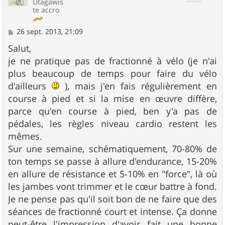
Utagawis
te accro
M
26 sept. 2013, 21:09
e
s
Salut,
s
je ne pratique pas de fractionné à vélo (je n'ai
a
g
plus beaucoup de temps pour faire du vélo
e
d'ailleurs
), mais j'en fais régulièrement en
course à pied et si la mise en œuvre diffère,
parce qu'en course à pied, ben y'a pas de
pédales, les règles niveau cardio restent les
mêmes.
Sur une semaine, schématiquement, 70-80% de
ton temps se passe à allure d'endurance, 15-20%
en allure de résistance et 5-10% en "force", là où
les jambes vont trimmer et le cœur battre à fond.
Je ne pense pas qu'il soit bon de ne faire que des
séances de fractionné court et intense. Ça donne
peut-être l'impression d'avoir fait une bonne