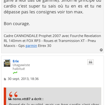
gaffe à leur bas de gamme). Sinon le principe du
cardio c'est super tu sais où tu en es et tu ne
dépasse pas les consignes voir ton max.
Bon courage.
Cadre CANNONDALE Prophet 2007 avec Fourche Revelation
RL 140mm et FOX RP3 - Roues et Transmission XT - Pneu
Maxxis - Gps
garmin
Etrex 30
a
u
Erix
t
Utagawiste
habitué
M
30 sept. 2013, 18:36
e
s
s
a
g
nono.vtt87 a écrit :
e
Prend de la qualité, mais un bon cardio c'est cher