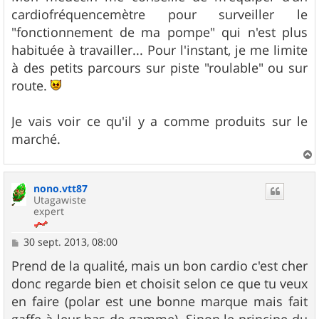
cardiofréquencemètre pour surveiller le
"fonctionnement de ma pompe" qui n'est plus
habituée à travailler... Pour l'instant, je me limite
à des petits parcours sur piste "roulable" ou sur
route.
Je vais voir ce qu'il y a comme produits sur le
marché.
a
u
nono.vtt87
t
Utagawiste
expert
M
30 sept. 2013, 08:00
e
s
Prend de la qualité, mais un bon cardio c'est cher
s
donc regarde bien et choisit selon ce que tu veux
a
g
en faire (polar est une bonne marque mais fait
e