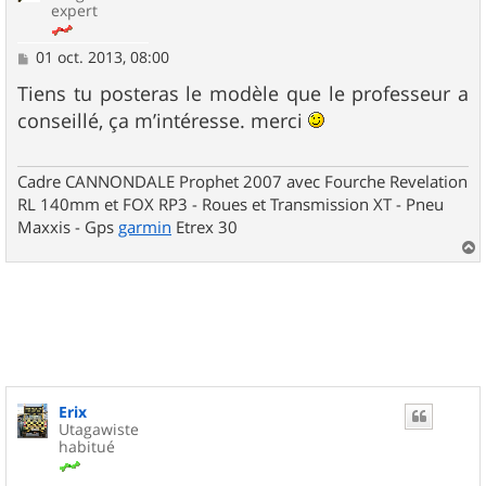
expert
M
01 oct. 2013, 08:00
e
s
Tiens tu posteras le modèle que le professeur a
s
conseillé, ça m’intéresse. merci
a
g
e
Cadre CANNONDALE Prophet 2007 avec Fourche Revelation
RL 140mm et FOX RP3 - Roues et Transmission XT - Pneu
Maxxis - Gps
garmin
Etrex 30
a
u
t
Erix
Utagawiste
habitué