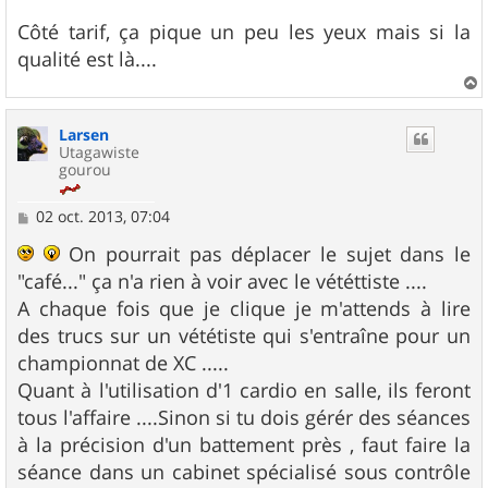
Côté tarif, ça pique un peu les yeux mais si la
qualité est là....
a
u
Larsen
t
Utagawiste
gourou
M
02 oct. 2013, 07:04
e
s
On pourrait pas déplacer le sujet dans le
s
"café..." ça n'a rien à voir avec le vététtiste ....
a
g
A chaque fois que je clique je m'attends à lire
e
des trucs sur un vététiste qui s'entraîne pour un
championnat de XC .....
Quant à l'utilisation d'1 cardio en salle, ils feront
tous l'affaire ....Sinon si tu dois gérér des séances
à la précision d'un battement près , faut faire la
séance dans un cabinet spécialisé sous contrôle