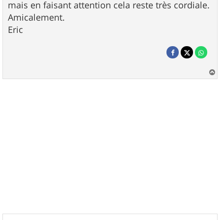
mais en faisant attention cela reste très cordiale.
Amicalement.
Eric
a
u
t