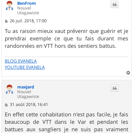
BenFrom
Nouvel
Utagawiste
M
26 juil. 2018, 17:00
e
s
Tu as raison mieux vaut prévenir que guérir et je
s
prendrai exemple ce que tu fais durant mes
a
g
randonnées en VTT hors des sentiers battus.
e
BLOG EVANELA
YOUTUBE EVANELA
a
u
maxjard
t
Nouvel
Utagawiste
M
31 août 2018, 16:41
e
s
En effet cette cohabitation n'est pas facile, je fais
s
beaucoup de VTT dans le Var et pendant les
a
g
battues aux sangliers je ne suis pas vraiment
e