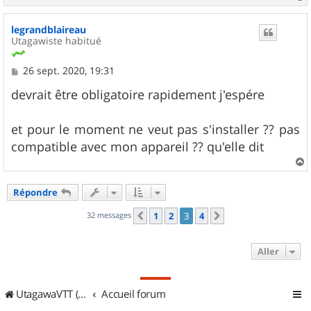
e
a
u
legrandblaireau
t
Utagawiste habitué
M
26 sept. 2020, 19:31
e
s
devrait être obligatoire rapidement j'espére
s
a
g
et pour le moment ne veut pas s'installer ?? pas
e
compatible avec mon appareil ?? qu'elle dit
a
u
Répondre
t
32 messages
1
2
3
4
Précédent
Suivant
Aller
UtagawaVTT (Randos VTT et VTTAE avec traces GPS)
Accueil forum