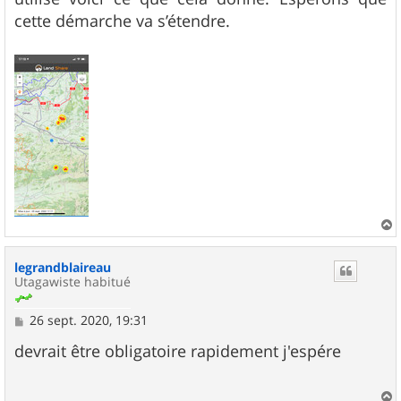
e
cette démarche va s’étendre.
a
u
legrandblaireau
t
Utagawiste habitué
M
26 sept. 2020, 19:31
e
s
devrait être obligatoire rapidement j'espére
s
a
g