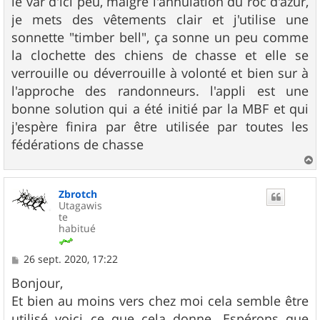
le var d'ici peu, malgré l'annulation du roc d'azur,
e
je mets des vêtements clair et j'utilise une
sonnette "timber bell", ça sonne un peu comme
la clochette des chiens de chasse et elle se
verrouille ou déverrouille à volonté et bien sur à
l'approche des randonneurs. l'appli est une
bonne solution qui a été initié par la MBF et qui
j'espère finira par être utilisée par toutes les
fédérations de chasse
a
u
Zbrotch
t
Utagawis
te
habitué
M
26 sept. 2020, 17:22
e
s
Bonjour,
s
Et bien au moins vers chez moi cela semble être
a
g
utilisé voici ce que cela donne. Espérons que