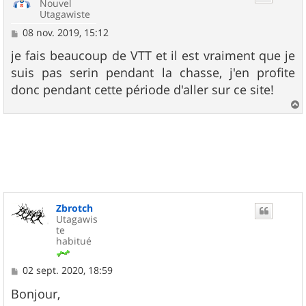
Nouvel
Utagawiste
M
08 nov. 2019, 15:12
e
s
je fais beaucoup de VTT et il est vraiment que je
s
suis pas serin pendant la chasse, j'en profite
a
g
donc pendant cette période d'aller sur ce site!
e
a
u
t
Zbrotch
Utagawis
te
habitué
M
02 sept. 2020, 18:59
e
s
Bonjour,
s