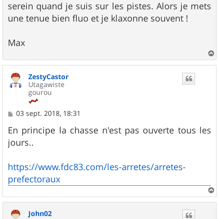
serein quand je suis sur les pistes. Alors je mets
une tenue bien fluo et je klaxonne souvent !
Max
a
u
ZestyCastor
t
Utagawiste
gourou
M
03 sept. 2018, 18:31
e
s
En principe la chasse n'est pas ouverte tous les
s
jours..
a
g
e
https://www.fdc83.com/les-arretes/arretes-
prefectoraux
a
u
John02
t