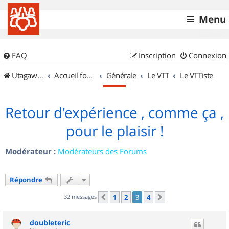
Menu
FAQ
Inscription
Connexion
UtagawaVTT (Randos VTT et VTTAE avec traces GPS)
Accueil forum
Générale
Le VTT
Le VTTiste
Retour d'expérience , comme ça ,
pour le plaisir !
Modérateur :
Modérateurs des Forums
Répondre
32 messages
1
2
3
4
Précédent
Suivant
doubleteric