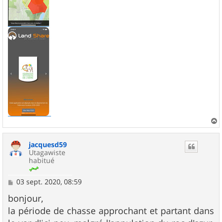
a
u
jacquesd59
t
Utagawiste
habitué
M
03 sept. 2020, 08:59
e
s
bonjour,
s
la période de chasse approchant et partant dans
a
g