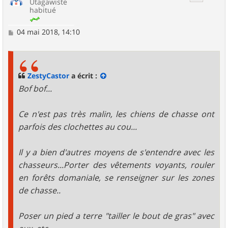
Utagawiste
habitué
M
04 mai 2018, 14:10
e
s
s
a
g
ZestyCastor
a écrit :
e
Bof bof...
Ce n'est pas très malin, les chiens de chasse ont
parfois des clochettes au cou...
Il y a bien d'autres moyens de s'entendre avec les
chasseurs...Porter des vêtements voyants, rouler
en forêts domaniale, se renseigner sur les zones
de chasse..
Poser un pied a terre "tailler le bout de gras" avec