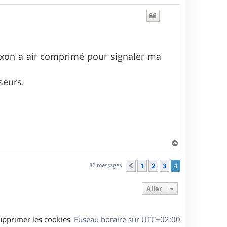
laxon a air comprimé pour signaler ma
sseurs.
H
a
u
32 messages
1
2
3
4
Précédent
t
Aller
upprimer les cookies
Fuseau horaire sur
UTC+02:00