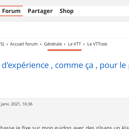
Forum
Partager
Shop
S)
Accueil forum
Générale
Le VTT
Le VTTiste
d'expérience , comme ça , pour le p
 janv. 2021, 16:36
hasse je fixe sur mon guidon avec des rilsans un k