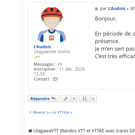
M
par
L’Audois
»
30
e
s
Bonjour,
s
a
g
En période de c
e
présence.
L’Audois
Je m’en sert pas 
Utagawiste novice
C’est très effi
Messages :
19
Inscription :
11 déc. 2020,
12:33
C
Contact :
o
n
t
a
Répondre
c
t
e
Revenir à « Le VTTiste »
r
L
’
UtagawaVTT (Randos VTT et VTTAE avec traces GP
A