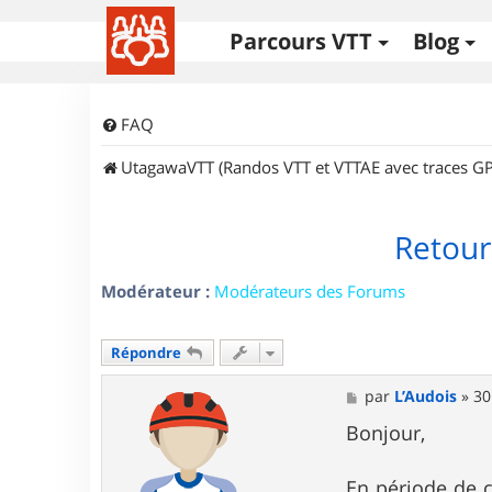
Parcours VTT
Blog
FAQ
UtagawaVTT (Randos VTT et VTTAE avec traces GP
Retour 
Modérateur :
Modérateurs des Forums
Répondre
M
par
L’Audois
»
30
e
s
Bonjour,
s
a
g
En période de c