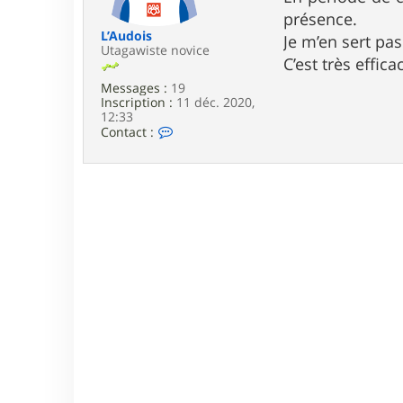
e
présence.
L’Audois
Je m’en sert pas 
Utagawiste novice
C’est très effi
Messages :
19
Inscription :
11 déc. 2020,
12:33
C
Contact :
o
n
t
a
c
t
e
r
L
’
A
u
d
o
i
s