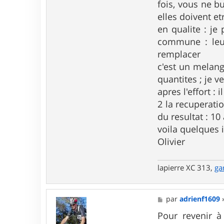
c
fois, vous ne bu
t
elles doivent et
e
r
en qualite : j
g
commune : leur
a
l
remplacer
l
e
c'est un melang
t
quantites ; je ve
apres l'effort :
2 la recuperati
du resultat : 10
voila quelques
Olivier
lapierre XC 313,
ga
M
par
adrienf1609
e
s
Pour revenir à
s