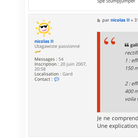
Spé Stumpjumper
t
e
r
g
M
par
nicolas II
»
3
e
e
g
s
r
s
e
a
nicolas II
y
g
gall
Utagawiste passionné
e
recti
Messages :
54
1 : e
Inscription :
20 juin 2007,
150 m
20:58
Localisation :
Gard
C
Contact :
2 : e
o
n
400 m
t
a
voila 
c
t
e
Je ne comprends
r
n
Une explication,
i
c
o