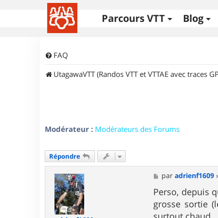
Parcours VTT
Blog
FAQ
UtagawaVTT (Randos VTT et VTTAE avec traces GP
Modérateur :
Modérateurs des Forums
Répondre
M
par
adrienf1609
e
s
Perso, depuis q
s
grosse sortie 
a
g
surtout chaud..