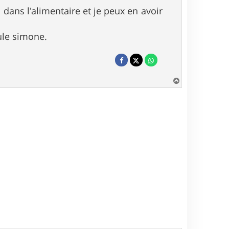
l dans l'alimentaire et je peux en avoir
ule simone.
H
a
u
t