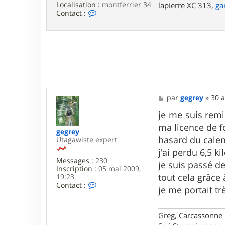
Localisation :
montferrier 34
lapierre XC 313,
ga
C
Contact :
o
n
t
a
c
t
e
r
g
a
M
par
gegrey
»
30 a
l
e
l
s
je me suis remi
e
s
t
ma licence de f
a
gegrey
g
hasard du calend
Utagawiste expert
e
j'ai perdu 6,5 k
Messages :
230
je suis passé de
Inscription :
05 mai 2009,
tout cela grâce 
19:23
C
Contact :
je me portait tr
o
n
t
Greg, Carcassonne
a
c