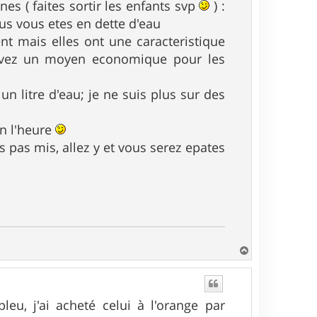
es ( faites sortir les enfants svp
) :
plus vous etes en dette d'eau
t mais elles ont une caracteristique
s avez un moyen economique pour les
n litre d'eau; je ne suis plus sur des
on l'heure
s pas mis, allez y et vous serez epates
H
a
u
t
eu, j'ai acheté celui à l'orange par