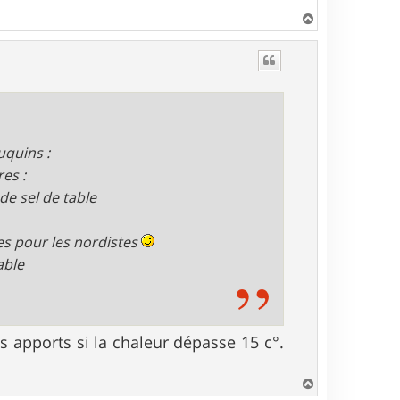
H
a
u
t
uquins :
es :
 de sel de table
es pour les nordistes
able
 apports si la chaleur dépasse 15 c°.
H
a