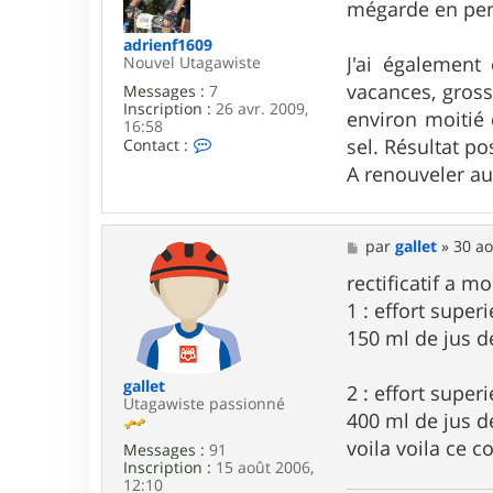
mégarde en pensa
a
g
adrienf1609
e
J'ai également
Nouvel Utagawiste
vacances, gross
Messages :
7
Inscription :
26 avr. 2009,
environ moitié 
16:58
C
sel. Résultat po
Contact :
o
A renouveler a
n
t
a
c
M
par
gallet
»
30 ao
t
e
e
s
rectificatif a 
r
s
a
1 : effort supe
a
d
g
150 ml de jus de
r
e
i
e
gallet
n
2 : effort supe
Utagawiste passionné
f
400 ml de jus de
1
6
voila voila ce c
Messages :
91
0
Inscription :
15 août 2006,
9
12:10