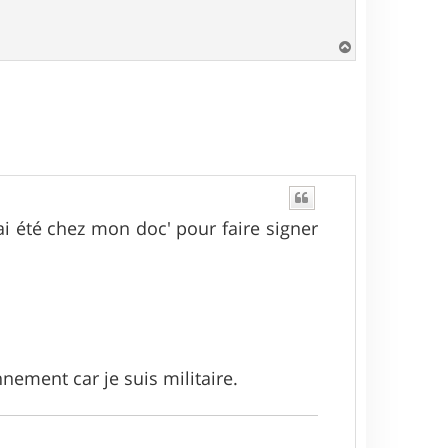
H
a
u
t
ai été chez mon doc' pour faire signer
nnement car je suis militaire.