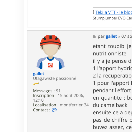
i
l
[
Tekila VTT - le blo
a
Stumpjumper EVO Carb
M
par
gallet
»
07 ao
e
s
etant toubib j
s
nutritionniste
a
g
il y a je pense
e
1 l'apport hydr
gallet
2 la recuperati
Utagawiste passionné
1 pour l'apport 
pendant l'effort
Messages :
91
Inscription :
15 août 2006,
en quantite : b
12:10
du camelback
Localisation :
montferrier 34
C
Contact :
ensuite cela dep
o
n
pas de chiffre
t
buvez assez, ce
a