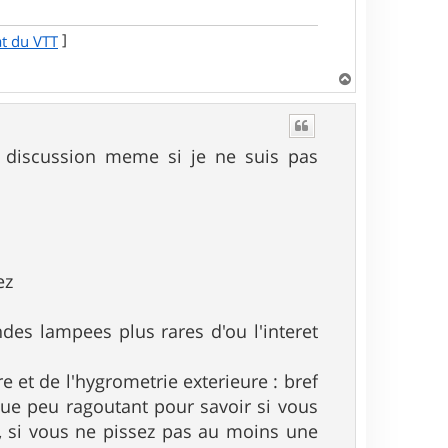
]
at du VTT
H
a
u
t
te discussion meme si je ne suis pas
ez
des lampees plus rares d'ou l'interet
re et de l'hygrometrie exterieure : bref
ue peu ragoutant pour savoir si vous
s, si vous ne pissez pas au moins une