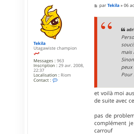
M
par
Tekila
»
06 a
e
s
s
a
g
adr
e
Perso
Tekila
souci
Utagawiste champion
mais l
Sinon
Messages :
963
Inscription :
29 avr. 2008,
peux 
22:37
Pour 
Localisation :
Riom
C
Contact :
o
n
et voilà moi au
t
a
de suite avec c
c
t
e
pas de problem
r
complément je 
T
e
carrouf
k