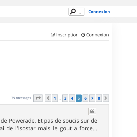
Connexion
Inscription
Connexion
Page
5
sur
8
79 messages
1
3
4
5
6
7
8
Précédent
Suivant
…
 de Powerade. Et pas de soucis sur de
ai de l'Isostar mais le gout a force...