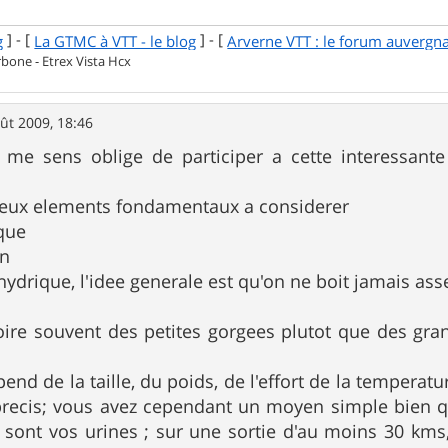
] - [
] - [
g
La GTMC à VTT - le blog
Arverne VTT : le forum auvergn
one - Etrex Vista Hcx
ût 2009, 18:46
e me sens oblige de participer a cette interessan
 deux elements fondamentaux a considerer
ique
on
hydrique, l'idee generale est qu'on ne boit jamais ass
oire souvent des petites gorgees plutot que des gran
end de la taille, du poids, de l'effort de la temperatu
 precis; vous avez cependant un moyen simple bien q
 sont vos urines ; sur une sortie d'au moins 30 km