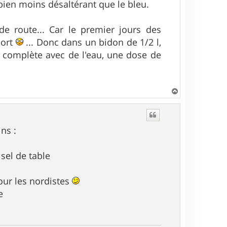
 bien moins désaltérant que le bleu.
de route... Car le premier jours des
mort
... Donc dans un bidon de 1/2 l,
je complète avec de l'eau, une dose de
H
a
u
t
ns :
 sel de table
our les nordistes
e