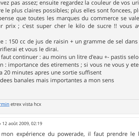
vez pas assez; ensuite regardez la couleur de vos urin
re le plus claires possibles; plus elles sont foncees, 
e pense que toutes les marques du commerce se valen
 prix ; c'est super cher le kilo de sucre !! vou
e : 150 cc de jus de raisin + un gramme de sel dans u
rifierai et vous le dirai.
 il faut continuer : au moins un litre d'eau +- pastis sel
on : importance des etirements ; si vous ne vous y ete
 a 20 minutes apres une sortie suffisent
 idees banales mais importantes a mon sens
rmin
etrex vista hcx
»
12 août 2009, 02:19
 mon expérience du powerade, il faut prendre le bl