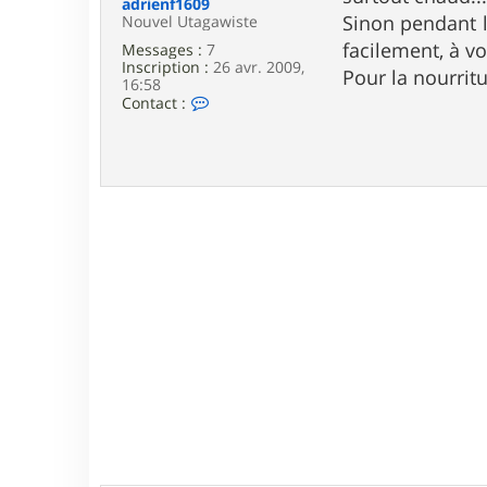
adrienf1609
e
Sinon pendant le
Nouvel Utagawiste
facilement, à vo
Messages :
7
Inscription :
26 avr. 2009,
Pour la nourrit
16:58
C
Contact :
o
n
t
a
c
t
e
r
a
d
r
i
e
n
f
1
6
0
9