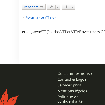
e
r
Répondre
a
l
d
Revenir à « Le VTTiste »
_
8
3
UtagawaVTT (Randos VTT et VTTAE avec traces GP
Qui sommes-nous ?
Contact & Logos
Services pros
Mentions légales
Politique de
confidentialité