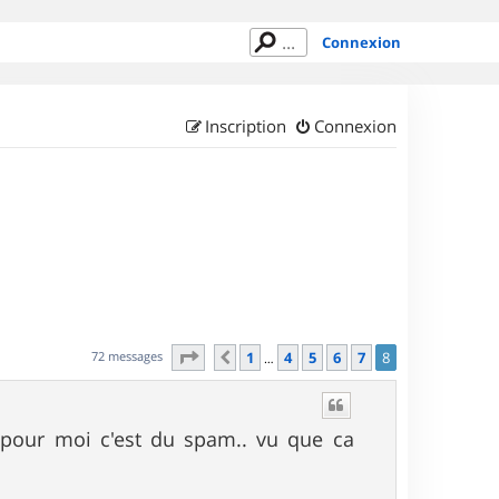
Connexion
Inscription
Connexion
Page
8
sur
8
72 messages
1
4
5
6
7
8
Précédent
…
pour moi c'est du spam.. vu que ca