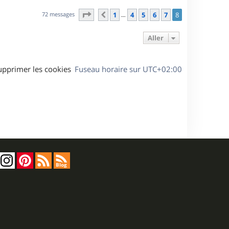
u
Page
8
sur
8
72 messages
1
4
5
6
7
8
Précédent
…
t
Aller
upprimer les cookies
Fuseau horaire sur
UTC+02:00