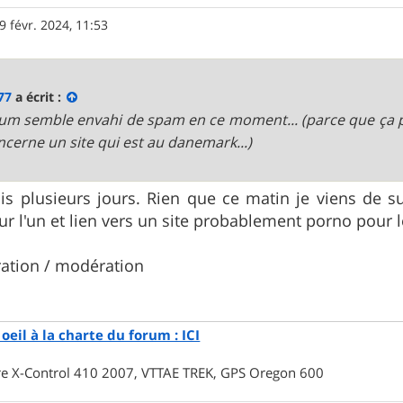
9 févr. 2024, 11:53
77
a écrit :
rum semble envahi de spam en ce moment... (parce que ça p
ncerne un site qui est au danemark...)
uis plusieurs jours. Rien que ce matin je viens d
ur l'un et lien vers un site probablement porno pour l
ration / modération
oeil à la charte du forum : ICI
rre X-Control 410 2007, VTTAE TREK, GPS Oregon 600