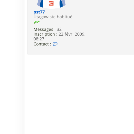
e
pst77
Utagawiste habitué
Messages :
32
Inscription :
22 févr. 2009,
08:27
C
Contact :
o
n
t
a
c
t
e
r
p
s
t
7
7