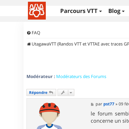
Parcours VTT
Blog
FAQ
UtagawaVTT (Randos VTT et VTTAE avec traces GP
Modérateur :
Modérateurs des Forums
Répondre
M
par
pst77
»
09 fé
e
s
le forum sembl
s
concerne un sit
a
g