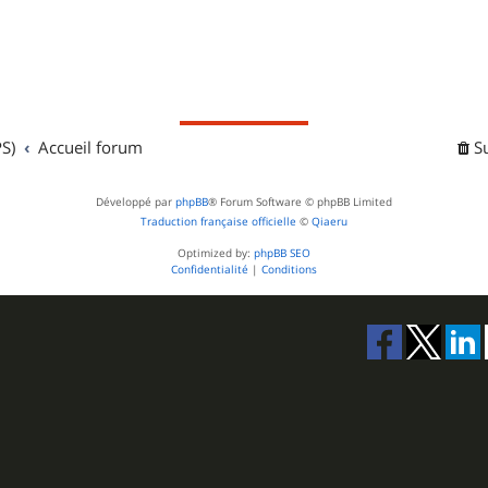
S)
Accueil forum
S
Développé par
phpBB
® Forum Software © phpBB Limited
Traduction française officielle
©
Qiaeru
Optimized by:
phpBB SEO
Confidentialité
|
Conditions