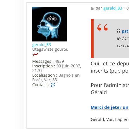
M
par
gerald_83
»
0
e
s
s
a
g
pst
e
le fo
gerald_83
ca co
Utagawiste gourou
Messages :
4939
Oui, et ce dep
Inscription :
03 juin 2007,
inscrits (pub po
21:37
Localisation :
Bagnols en
Forêt, Var, 83
C
Pour l'administ
Contact :
o
Gérald
n
t
a
Merci de jeter un 
c
t
e
Gérald, Var, Lapie
r
g