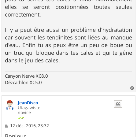
elles se seront positionnées toutes seules
correctement.
Il y a peut être aussi un problème d'hydratation
car souvent les tendinites sont liées au manque
d'eau. Enfin tu as peux être un peu de boue ou
un truc qui bloque dans tes cales et qui te gêne
dans le jeu des cales.
Canyon Nerve XC8.0
Dézcathlon XC5.0
a
u
JeanDisco
t
Utagawiste
novice
M
12 déc. 2016, 23:32
e
s
Bonjour ,