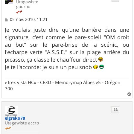
Utagawiste
gourou
M
05 nov. 2010, 11:21
e
s
Je voulais juste dire qu'une banière dans une
s
signature, c'est comme le pare-soleil "OM droit
a
g
au but" sur le pare-brise de la scénic, ou
e
l'echarpe verte "A.S.S.E." sur la plage arrière du
picasso, ça classe le chauffeur direct
Je te l'accorde: je suis un peu snob
eTrex vista HCx - CE3D - Memorymap Alpes v5 - Orégon
700
a
u
t
elgreko78
Utagawiste accro