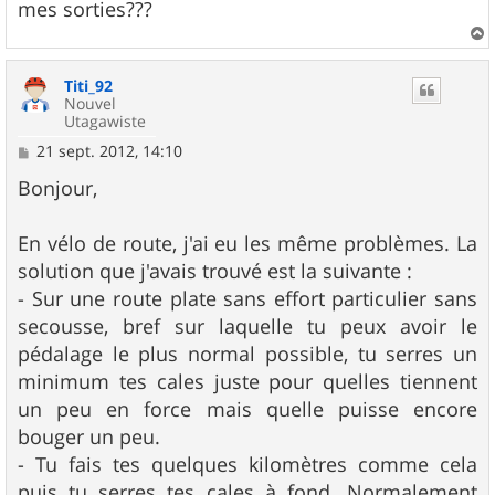
mes sorties???
a
u
Titi_92
t
Nouvel
Utagawiste
M
21 sept. 2012, 14:10
e
s
Bonjour,
s
a
g
En vélo de route, j'ai eu les même problèmes. La
e
solution que j'avais trouvé est la suivante :
- Sur une route plate sans effort particulier sans
secousse, bref sur laquelle tu peux avoir le
pédalage le plus normal possible, tu serres un
minimum tes cales juste pour quelles tiennent
un peu en force mais quelle puisse encore
bouger un peu.
- Tu fais tes quelques kilomètres comme cela
puis tu serres tes cales à fond. Normalement