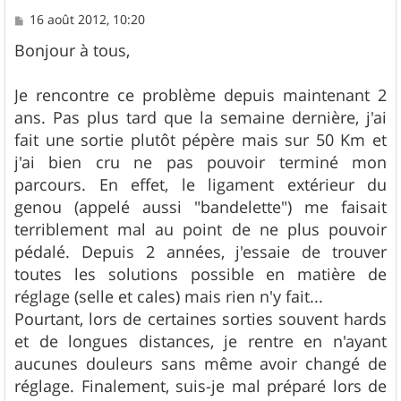
M
16 août 2012, 10:20
e
s
Bonjour à tous,
s
a
g
Je rencontre ce problème depuis maintenant 2
e
ans. Pas plus tard que la semaine dernière, j'ai
fait une sortie plutôt pépère mais sur 50 Km et
j'ai bien cru ne pas pouvoir terminé mon
parcours. En effet, le ligament extérieur du
genou (appelé aussi "bandelette") me faisait
terriblement mal au point de ne plus pouvoir
pédalé. Depuis 2 années, j'essaie de trouver
toutes les solutions possible en matière de
réglage (selle et cales) mais rien n'y fait...
Pourtant, lors de certaines sorties souvent hards
et de longues distances, je rentre en n'ayant
aucunes douleurs sans même avoir changé de
réglage. Finalement, suis-je mal préparé lors de