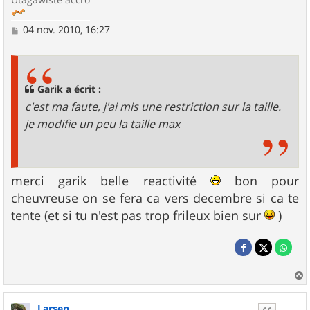
M
04 nov. 2010, 16:27
e
s
s
a
g
Garik a écrit :
e
c'est ma faute, j'ai mis une restriction sur la taille.
je modifie un peu la taille max
merci garik belle reactivité
bon pour
cheuvreuse on se fera ca vers decembre si ca te
tente (et si tu n'est pas trop frileux bien sur
)
a
u
Larsen
t