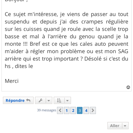
s
a
g
Ce sujet m'intéresse, je viens de passer au tout
e
suspendu et depuis j'ai des crampes régulière
sur les cuisses quand je roule avec la scelle trop
basse et mal à l'arrière du genou quand je la
monte !!! Bref est ce que les cales auto peuvent
m'aider à régler mon problème ou est mon SAG
arrière qui est trop important ? Désolé si c'est du
hs , dites le
Merci
a
u
Répondre
t
39 messages
1
2
3
4
Précédent
Suivant
Aller