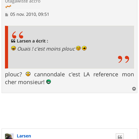
Utagawiste accro
M
05 nov. 2010, 09:51
e
s
s
a
g
Larsen a écrit :
e
Ouais ! c'est moins plouc
plouc?
cannondale c'est LA reference mon
cher monsieur!
a
u
t
Larsen