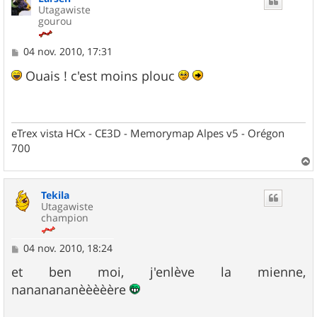
Utagawiste
gourou
M
04 nov. 2010, 17:31
e
s
Ouais ! c'est moins plouc
s
a
g
e
eTrex vista HCx - CE3D - Memorymap Alpes v5 - Orégon
700
a
u
Tekila
t
Utagawiste
champion
M
04 nov. 2010, 18:24
e
s
et ben moi, j'enlève la mienne,
s
nananananèèèèère
a
g
e