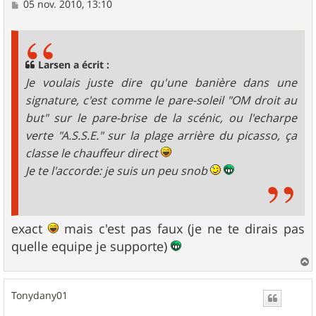
M
05 nov. 2010, 13:10
e
s
s
a
g
Larsen a écrit :
e
Je voulais juste dire qu'une banière dans une
signature, c'est comme le pare-soleil "OM droit au
but" sur le pare-brise de la scénic, ou l'echarpe
verte "A.S.S.E." sur la plage arrière du picasso, ça
classe le chauffeur direct
Je te l'accorde: je suis un peu snob
exact
mais c'est pas faux (je ne te dirais pas
quelle equipe je supporte)
a
u
Tonydany01
t