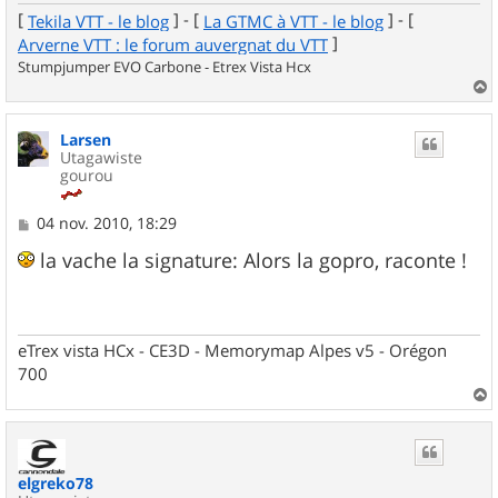
[
] - [
] - [
Tekila VTT - le blog
La GTMC à VTT - le blog
]
Arverne VTT : le forum auvergnat du VTT
Stumpjumper EVO Carbone - Etrex Vista Hcx
a
u
Larsen
t
Utagawiste
gourou
M
04 nov. 2010, 18:29
e
s
la vache la signature: Alors la gopro, raconte !
s
a
g
e
eTrex vista HCx - CE3D - Memorymap Alpes v5 - Orégon
700
a
u
t
elgreko78