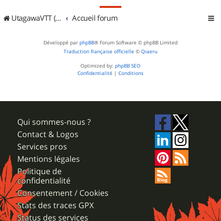
UtagawaVTT (Randos VTT et VTTAE avec traces GPS)
Accueil forum
Développé par
phpBB
® Forum Software © phpBB Limited
Traduction française officielle
©
Qiaeru
Optimized by:
phpBB SEO
Confidentialité
|
Conditions
Qui sommes-nous ?
Contact & Logos
Services pros
Mentions légales
Politique de
confidentialité
Consentement / Cookies
Stats des traces GPX
Status des services