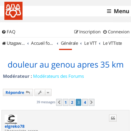
Menu
FAQ
Inscription
Connexion
UtagawaVTT (Randos VTT et VTTAE avec traces GPS)
Accueil forum
Générale
Le VTT
Le VTTiste
douleur au genou apres 35 km
Modérateur :
Modérateurs des Forums
Répondre
39 messages
1
2
3
4
Précédent
Suivant
elgreko78
Utagawiste accro