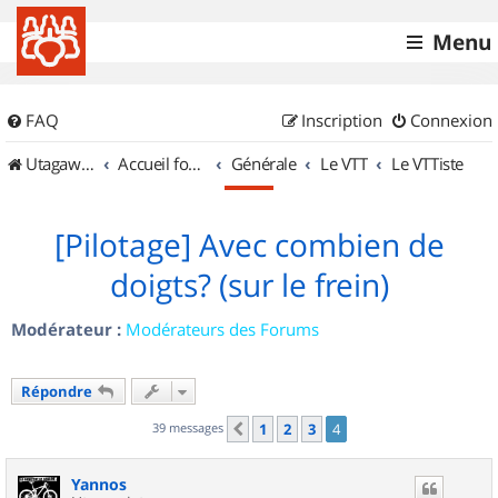
Menu
FAQ
Inscription
Connexion
UtagawaVTT (Randos VTT et VTTAE avec traces GPS)
Accueil forum
Générale
Le VTT
Le VTTiste
[Pilotage] Avec combien de
doigts? (sur le frein)
Modérateur :
Modérateurs des Forums
Répondre
39 messages
1
2
3
4
Précédent
Yannos