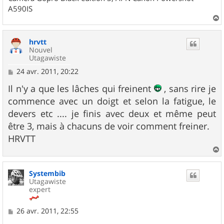
A590IS
a
u
hrvtt
t
Nouvel
Utagawiste
M
24 avr. 2011, 20:22
e
s
Il n'y a que les lâches qui freinent
, sans rire je
s
commence avec un doigt et selon la fatigue, le
a
g
devers etc .... je finis avec deux et même peut
e
être 3, mais à chacuns de voir comment freiner.
HRVTT
a
u
Systembib
t
Utagawiste
expert
M
26 avr. 2011, 22:55
e