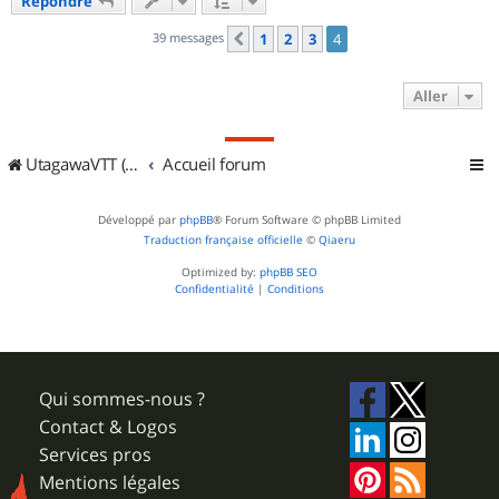
Répondre
t
39 messages
1
2
3
4
Précédent
Aller
UtagawaVTT (Randos VTT et VTTAE avec traces GPS)
Accueil forum
Développé par
phpBB
® Forum Software © phpBB Limited
Traduction française officielle
©
Qiaeru
Optimized by:
phpBB SEO
Confidentialité
|
Conditions
Qui sommes-nous ?
Contact & Logos
Services pros
Mentions légales