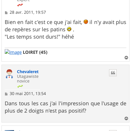
M
28 avr. 2011, 19:57
e
s
Bien en fait c'est ce que j'ai fait,
il n'y avait plus
s
de repères sur les patins
.
a
g
"Les temps sont durs!" héhé
e
LOIRET (45)
a
u
Chevaleret
t
Utagawiste
novice
M
30 mai 2011, 13:54
e
s
Dans tous les cas j'ai l'impression que l'usage de
s
plus de 2 doigts n'est pas positif?
a
g
e
a
u