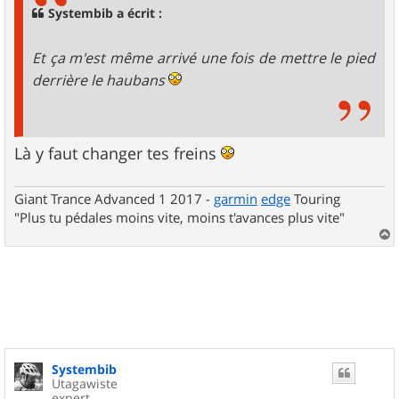
g
Systembib a écrit :
e
Et ça m'est même arrivé une fois de mettre le pied
derrière le haubans
Là y faut changer tes freins
Giant Trance Advanced 1 2017 -
garmin
edge
Touring
"Plus tu pédales moins vite, moins t'avances plus vite"
a
u
t
Systembib
Utagawiste
expert