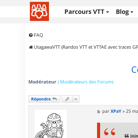
Parcours VTT
Blog
FAQ
UtagawaVTT (Randos VTT et VTTAE avec traces GP
C
Modérateur :
Modérateurs des Forums
Répondre
M
par
XPaY
»
25 ma
e
s
s
a
g
joj