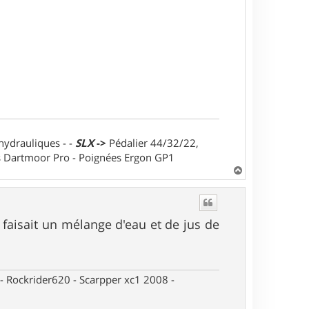
 hydrauliques - -
SLX
->
Pédalier 44/32/22,
ts Dartmoor Pro - Poignées Ergon GP1
H
a
u
t
e faisait un mélange d'eau et de jus de
- Rockrider620 - Scarpper xc1 2008 -