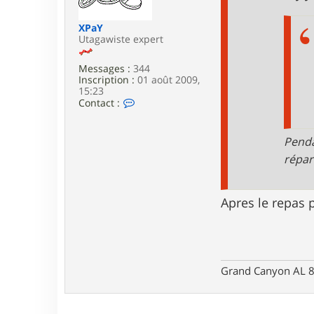
e
XPaY
Utagawiste expert
Messages :
344
Inscription :
01 août 2009,
15:23
C
Contact :
o
n
t
Penda
a
c
répar
t
e
r
Apres le repas p
X
P
a
Y
Grand Canyon AL 8