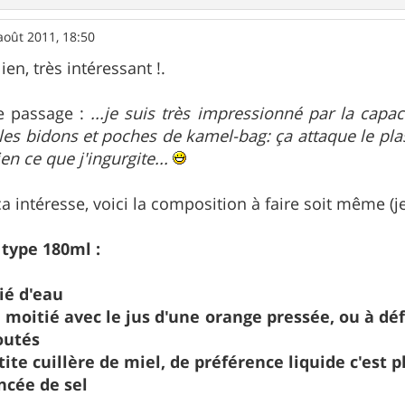
août 2011, 18:50
ien, très intéressant !.
le passage :
...je suis très impressionné par la capa
 les bidons et poches de kamel-bag: ça attaque le plas
 ce que j'ingurgite...
a intéresse, voici la composition à faire soit même (j
 type 180ml :
ié d'eau
e moitié avec le jus d'une orange pressée, ou à déf
outés
ite cuillère de miel, de préférence liquide c'est p
ncée de sel