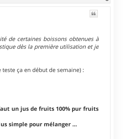
a
u
t
cité de certaines boissons obtenues à
tique dès la première utilisation et je
e teste ça en début de semaine) :
aut un jus de fruits 100% pur fruits
lus simple pour mélanger ...