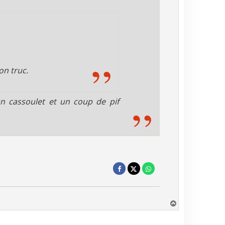
on truc.
un cassoulet et un coup de pif
H
a
u