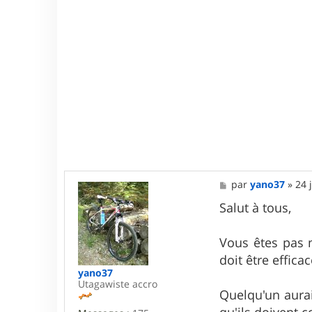
M
par
yano37
»
24 
e
s
Salut à tous,
s
a
g
Vous êtes pas m
e
doit être effica
yano37
Utagawiste accro
Quelqu'un aurai
qu'ils doivent c