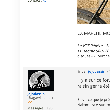
Contact :
o
n
t
a
c
t
e
r
CA MARCHE MOIN
y
a
n
Le VTT Pépère...Adm
o
LP Tecnic 500
- 20
3
7
disques - - Fourch
M
par
jojodassin
»
e
s
Il y a sur ce f
s
raisin genre ét
a
g
jojodassin
e
Utagawiste accro
En vtt ce que je pré
Nakamura e-summi
Messages :
198