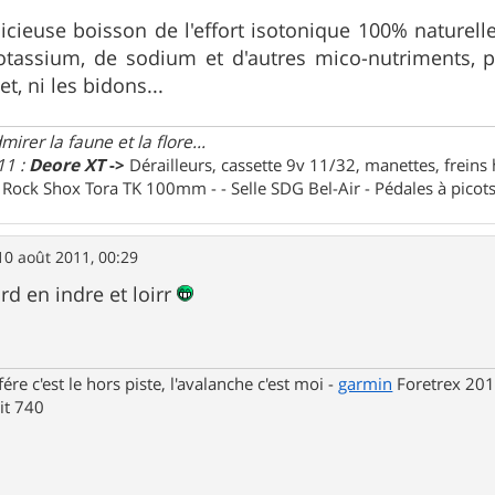
licieuse boisson de l'effort isotonique 100% naturell
otassium, de sodium et d'autres mico-nutriments,
et, ni les bidons...
irer la faune et la flore...
11 :
Deore XT
->
Dérailleurs, cassette 9v 11/32, manettes, freins
e Rock Shox Tora TK 100mm - - Selle SDG Bel-Air - Pédales à pico
10 août 2011, 00:29
rd en indre et loirr
fére c'est le hors piste, l'avalanche c'est moi -
garmin
Foretrex 201
t 740