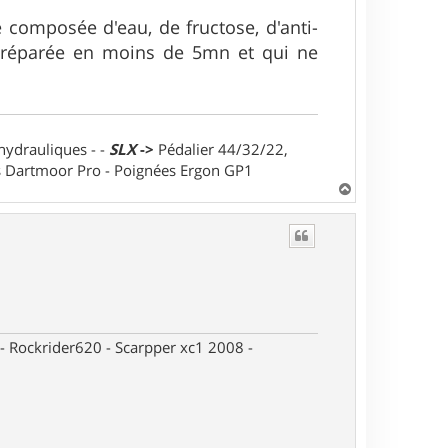
e composée d'eau, de fructose, d'anti-
 préparée en moins de 5mn et qui ne
 hydrauliques - -
SLX
->
Pédalier 44/32/22,
ts Dartmoor Pro - Poignées Ergon GP1
H
a
u
t
- Rockrider620 - Scarpper xc1 2008 -