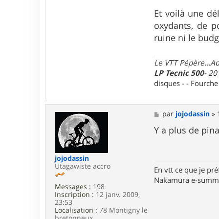
y
a
Et voilà une dé
n
o
oxydants, de p
3
ruine ni le budg
7
Le VTT Pépère...Adm
LP Tecnic 500
- 20
disques - - Fourch
M
par
jojodassin
»
e
s
Y a plus de pina
s
a
g
jojodassin
e
Utagawiste accro
En vtt ce que je pré
Nakamura e-summi
Messages :
198
Inscription :
12 janv. 2009,
23:53
Localisation :
78 Montigny le
bretonneux