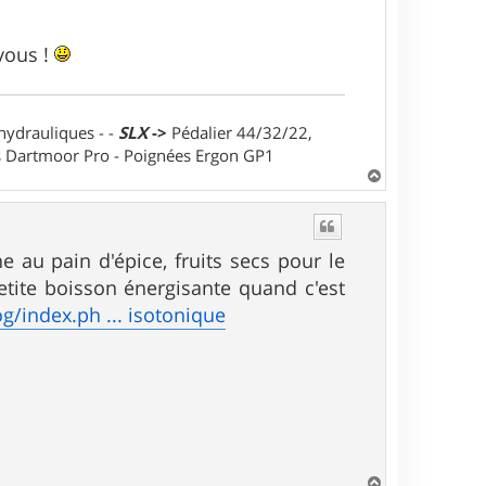
 vous !
 hydrauliques - -
SLX
->
Pédalier 44/32/22,
ts Dartmoor Pro - Poignées Ergon GP1
H
a
u
t
e au pain d'épice, fruits secs pour le
etite boisson énergisante quand c'est
og/index.ph ... isotonique
H