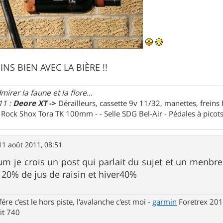
S BIEN AVEC LA BIÈRE !!
irer la faune et la flore...
11 :
Deore XT
->
Dérailleurs, cassette 9v 11/32, manettes, freins
e Rock Shox Tora TK 100mm - - Selle SDG Bel-Air - Pédales à pico
11 août 2011, 08:51
orum je crois un post qui parlait du sujet et un menbr
é 20% de jus de raisin et hiver40%
fére c'est le hors piste, l'avalanche c'est moi -
garmin
Foretrex 201
t 740