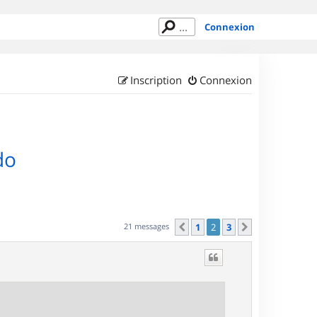
Connexion
Inscription
Connexion
do
21 messages
1
2
3
Précédent
Suivant