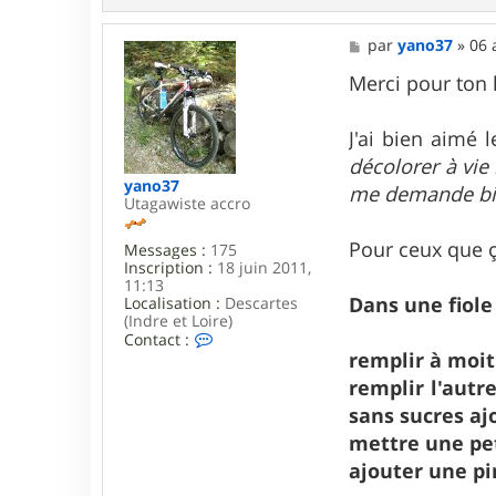
n
t
a
M
par
yano37
»
06 
c
e
t
s
Merci pour ton l
e
s
r
a
S
g
J'ai bien aimé 
k
e
décolorer à vie
y
yano37
me demande bien
Utagawiste accro
Pour ceux que ç
Messages :
175
Inscription :
18 juin 2011,
11:13
Dans une fiole
Localisation :
Descartes
(Indre et Loire)
C
Contact :
o
remplir à moit
n
remplir l'autr
t
a
sans sucres aj
c
mettre une pet
t
e
ajouter une pi
r