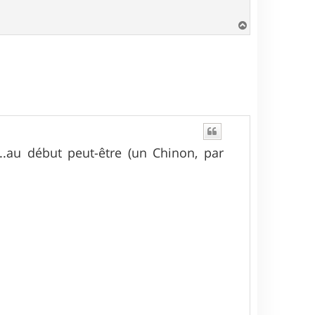
H
a
u
t
...au début peut-être (un Chinon, par