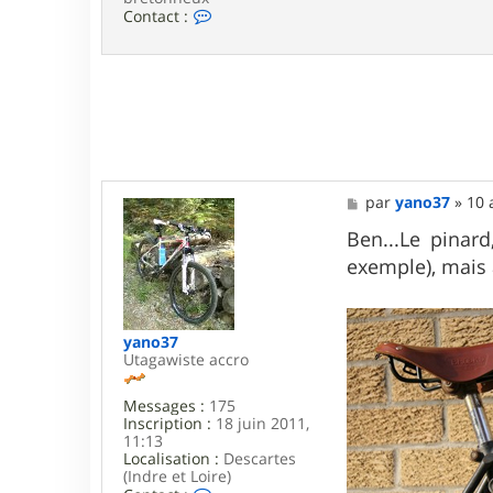
C
Contact :
o
n
t
a
c
t
e
r
j
o
M
par
yano37
»
10 
j
e
o
s
Ben...Le pinard
d
s
a
exemple), mais a
a
s
g
s
e
i
n
yano37
Utagawiste accro
Messages :
175
Inscription :
18 juin 2011,
11:13
Localisation :
Descartes
(Indre et Loire)
C