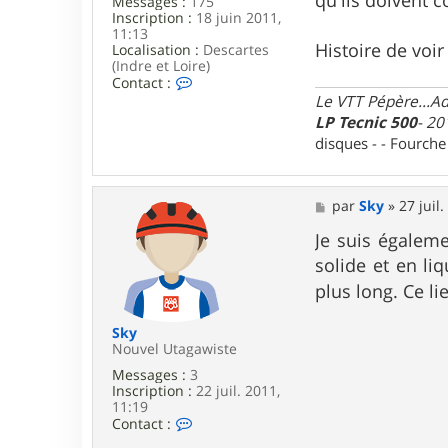
Messages :
175
Inscription :
18 juin 2011,
11:13
Histoire de voir
Localisation :
Descartes
(Indre et Loire)
C
Contact :
o
Le VTT Pépère...Adm
n
LP Tecnic 500
- 20
t
disques - - Fourch
a
c
t
e
M
par
Sky
»
27 juil
r
e
y
s
Je suis égaleme
a
s
n
solide et en li
a
o
g
plus long. Ce li
3
e
7
Sky
Nouvel Utagawiste
Messages :
3
Inscription :
22 juil. 2011,
11:19
C
Contact :
o