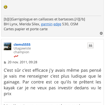
[b][i]Garrigologue en caillasses et bartasses.[/i][/b]
BH Lynx, Merida Silex,
garmin
edge
530, OSM
Cartes papier et porte carte
a
u
clems5555
t
Utagawiste
champion
M
20 nov. 2011, 09:28
e
s
C'est sûr c'est efficace j'y avais même pas pensé
s
je vais me renseigner c'est plus ludique que le
a
g
gainage. Par contre est ce qu'ils te prêtent les
e
kayak car je ne veux pas investir dedans vu le
prix