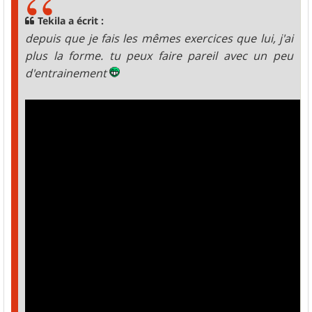
a
g
Tekila a écrit :
e
depuis que je fais les mêmes exercices que lui, j'ai
plus la forme. tu peux faire pareil avec un peu
d'entrainement