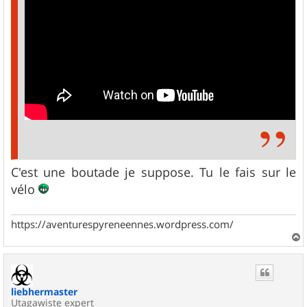
C'est une boutade je suppose. Tu le fais sur le
vélo
https://aventurespyreneennes.wordpress.com/
a
u
t
liebhermaster
Utagawiste expert