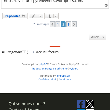
https://aventurespyreneennes.wordpress.com/
a
u
Répondre
t
25 messages
1
2
3
Précédent
Suivant
Aller
UtagawaVTT (Randos VTT et VTTAE avec traces GPS)
Accueil forum
Développé par
phpBB
® Forum Software © phpBB Limited
Traduction française officielle
©
Qiaeru
Optimized by:
phpBB SEO
Confidentialité
|
Conditions
Qui sommes-nous ?
Contact & Logos