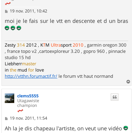
M
19 nov. 2011, 10:42
e
s
moi je le fais sur le vtt en descente et d un bras
s
a
g
e
Zesty
314
2012
,
K
T
M
Ultra
sport
2010
, garmin oregon 300
, france topo v2 ,cartoexploreur 3.20 , gopro 960 , pinnacle
studio 15 hd
Liebherr
master
in
the
mud
for
love
http://vtthn.forumactif.fr/
le forum vtt haut normand
a
u
clems5555
t
Utagawiste
champion
M
19 nov. 2011, 11:54
e
s
Ah la je dis chapeau l'artiste, on veut une vidéo
s