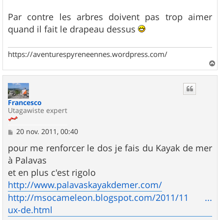
a
g
Par contre les arbres doivent pas trop aimer
e
quand il fait le drapeau dessus
https://aventurespyreneennes.wordpress.com/
a
u
t
Francesco
Utagawiste expert
M
20 nov. 2011, 00:40
e
s
pour me renforcer le dos je fais du Kayak de mer
s
à Palavas
a
g
et en plus c'est rigolo
e
http://www.palavaskayakdemer.com/
http://msocameleon.blogspot.com/2011/11 ...
ux-de.html