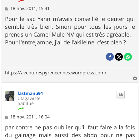
M
18 nov. 2011, 15:41
e
s
Pour le sac Yann m'avais conseillé le deuter qui
s
semble très bien. Sinon pour tous les jours je
a
g
prends un Camel Mule NV qui est très agréable.
e
Pour l'entrejambe, j'ai de l'akiléine, c'est bien ?
https://aventurespyreneennes.wordpress.com/
a
u
fastmanu91
t
Utagawiste
habitué
M
18 nov. 2011, 16:04
e
s
par contre ne pas oublier qu'il faut faire a la fois
s
du gainage mais aussi des abdo pour ne pas
a