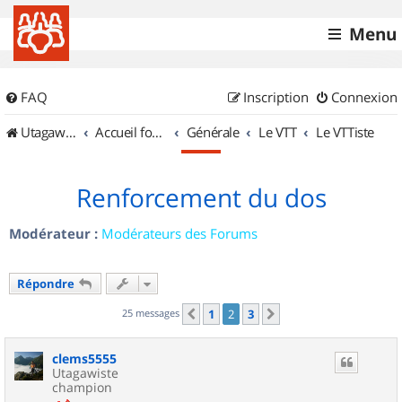
Menu
FAQ
Inscription
Connexion
UtagawaVTT (Randos VTT et VTTAE avec traces GPS)
Accueil forum
Générale
Le VTT
Le VTTiste
Renforcement du dos
Modérateur :
Modérateurs des Forums
Répondre
25 messages
1
2
3
Précédent
Suivant
clems5555
Utagawiste
champion