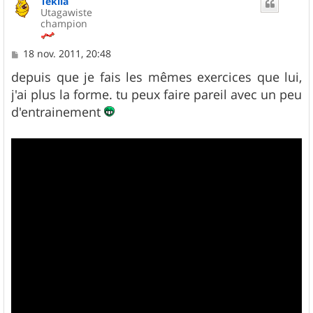
Tekila
t
Utagawiste
champion
M
18 nov. 2011, 20:48
e
s
depuis que je fais les mêmes exercices que lui,
s
j'ai plus la forme. tu peux faire pareil avec un peu
a
g
d'entrainement
e