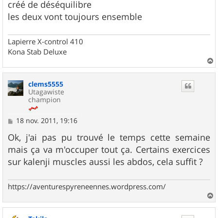
g
créé de déséquilibre
e
les deux vont toujours ensemble
Lapierre X-control 410
Kona Stab Deluxe
a
u
clems5555
t
Utagawiste
champion
M
18 nov. 2011, 19:16
e
s
Ok, j'ai pas pu trouvé le temps cette semaine
s
mais ça va m'occuper tout ça. Certains exercices
a
g
sur kalenji muscles aussi les abdos, cela suffit ?
e
https://aventurespyreneennes.wordpress.com/
a
u