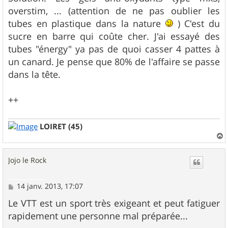
overstim, ... (attention de ne pas oublier les
tubes en plastique dans la nature
) C'est du
sucre en barre qui coûte cher. J'ai essayé des
tubes "énergy" ya pas de quoi casser 4 pattes à
un canard. Je pense que 80% de l'affaire se passe
dans la tête.
++
LOIRET (45)
a
u
Jojo le Rock
t
M
14 janv. 2013, 17:07
e
s
Le VTT est un sport très exigeant et peut fatiguer
s
rapidement une personne mal préparée...
a
g