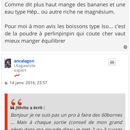
Comme dit plus haut mange des bananes et une
eau type Hép.. ou autre riche ne magnésium.
Pour moi à mon avis les boissons type Iso... c'est
de la poudre à perlinpinpin qui coute cher vaut
mieux manger équilibrer
a
u
ancalagon
t
Utagawiste
expert
M
14 janv. 2016, 23:57
e
s
s
a
g
JMvito a écrit :
e
Bonjour je ne suis pas un pro à faire des 60bornes
... Mais à chaque sortie (conseil de mon grand
père) dans ma gourde d'eau je met 2 ou 3 sucres