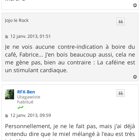
a
u
Jojo le Rock
t
M
12 janv. 2013, 01:51
e
s
Je ne vois aucune contre-indication à boire du
s
café, Fabrice... J'en bois beaucoup aussi, cela ne
a
g
me gène pas, bien au contraire : La caféine est
e
un stimulant cardiaque.
a
u
RFX-Ben
t
Utagawiste
habitué
M
12 janv. 2013, 09:59
e
s
Personnellement, je ne le fait pas, mais j'ai déjà
s
entendu dire que le miel mélangé à l'eau est très
a
g