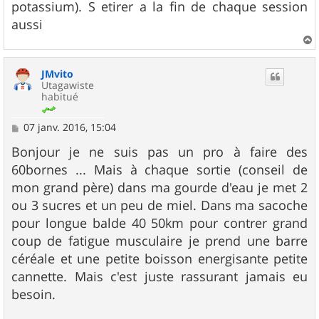
potassium). S etirer a la fin de chaque session
a
g
aussi
e
a
u
JMvito
t
Utagawiste
habitué
M
07 janv. 2016, 15:04
e
s
Bonjour je ne suis pas un pro à faire des
s
60bornes ... Mais à chaque sortie (conseil de
a
g
mon grand père) dans ma gourde d'eau je met 2
e
ou 3 sucres et un peu de miel. Dans ma sacoche
pour longue balde 40 50km pour contrer grand
coup de fatigue musculaire je prend une barre
céréale et une petite boisson energisante petite
cannette. Mais c'est juste rassurant jamais eu
besoin.