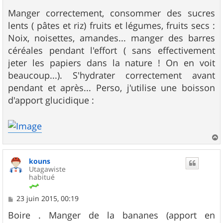
e
Manger correctement, consommer des sucres
lents ( pâtes et riz) fruits et légumes, fruits secs :
Noix, noisettes, amandes... manger des barres
céréales pendant l'effort ( sans effectivement
jeter les papiers dans la nature ! On en voit
beaucoup...). S'hydrater correctement avant
pendant et après... Perso, j'utilise une boisson
d'apport glucidique :
a
u
kouns
t
Utagawiste
habitué
M
23 juin 2015, 00:19
e
s
Boire . Manger de la bananes (apport en
s