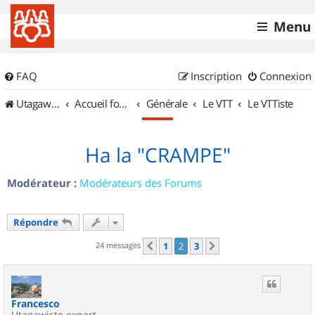
Menu
FAQ
Inscription
Connexion
UtagawaVTT (Randos VTT et VTTAE avec traces GPS)
Accueil forum
Générale
Le VTT
Le VTTiste
Ha la "CRAMPE"
Modérateur :
Modérateurs des Forums
Répondre
24 messages
1
2
3
Précédent
Suivant
Francesco
Utagawiste expert