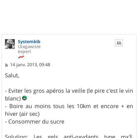
u
t
Systembib
Utagawiste
expert
M
14 janv. 2013, 09:48
e
s
Salut,
s
a
g
- Eviter les gros apéros la veille (le pire c'est le vin
e
blanc)
- Boire au moins tous les 10km et encore + en
hiver (air sec)
- Consommer du sucre
Solution: Les gels anti-oxydants type mx3,