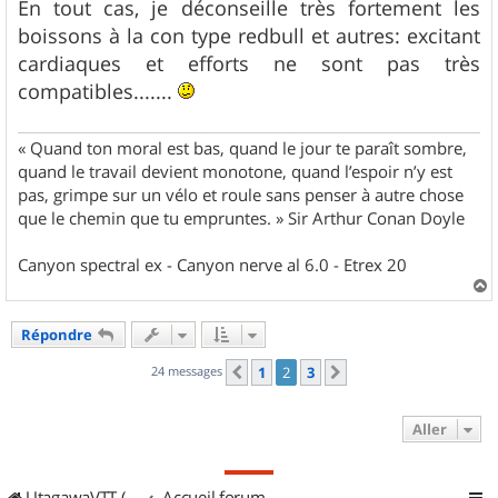
En tout cas, je déconseille très fortement les
boissons à la con type redbull et autres: excitant
cardiaques et efforts ne sont pas très
compatibles.......
« Quand ton moral est bas, quand le jour te paraît sombre,
quand le travail devient monotone, quand l’espoir n’y est
pas, grimpe sur un vélo et roule sans penser à autre chose
que le chemin que tu empruntes. » Sir Arthur Conan Doyle
Canyon spectral ex - Canyon nerve al 6.0 - Etrex 20
a
u
Répondre
t
24 messages
1
2
3
Précédent
Suivant
Aller
UtagawaVTT (Randos VTT et VTTAE avec traces GPS)
Accueil forum