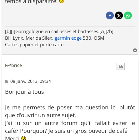
temps à disparaître!
[b][i]Garrigologue en caillasses et bartasses.[/i][/b]
BH Lynx, Merida Silex,
garmin
edge
530, OSM
Cartes papier et porte carte
a
u
F@brice
t
M
08 janv. 2013, 09:34
e
s
Bonjour à tous
s
a
g
Je me permets de poser ma question ici plutôt
e
que d'ouvrir un autre sujet.
J'ai lu sur un autre forum qu'il fallait éviter le
café? Pourquoi? Je suis un gros buveur de café
Merci