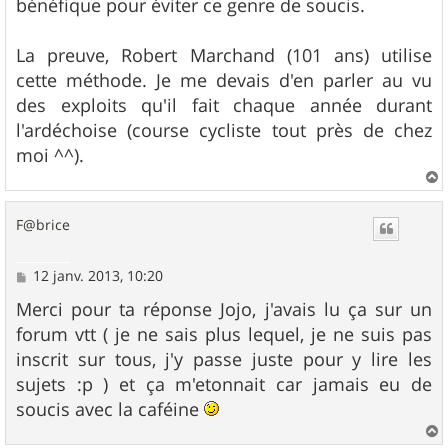
bénéfique pour éviter ce genre de soucis.
e
La preuve, Robert Marchand (101 ans) utilise
cette méthode. Je me devais d'en parler au vu
des exploits qu'il fait chaque année durant
l'ardéchoise (course cycliste tout près de chez
moi ^^).
a
u
F@brice
t
M
12 janv. 2013, 10:20
e
s
Merci pour ta réponse Jojo, j'avais lu ça sur un
s
forum vtt ( je ne sais plus lequel, je ne suis pas
a
g
inscrit sur tous, j'y passe juste pour y lire les
e
sujets :p ) et ça m'etonnait car jamais eu de
soucis avec la caféine
a