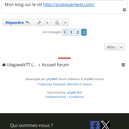
Mon blog sur le vtt
http://pratiquerlevtt.com/
a
u
Répondre
t
24 messages
1
2
3
Précédent
Aller
UtagawaVTT (Randos VTT et VTTAE avec traces GPS)
Accueil forum
Développé par
phpBB
® Forum Software © phpBB Limited
Traduction française officielle
©
Qiaeru
Optimized by:
phpBB SEO
Confidentialité
|
Conditions
Qui sommes-nous ?