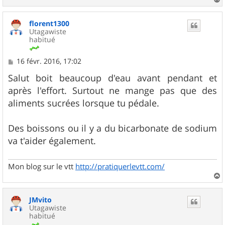
a
u
florent1300
t
Utagawiste
habitué
M
16 févr. 2016, 17:02
e
s
Salut boit beaucoup d'eau avant pendant et
s
après l'effort. Surtout ne mange pas que des
a
g
aliments sucrées lorsque tu pédale.
e
Des boissons ou il y a du bicarbonate de sodium
va t'aider également.
Mon blog sur le vtt
http://pratiquerlevtt.com/
a
u
JMvito
t
Utagawiste
habitué