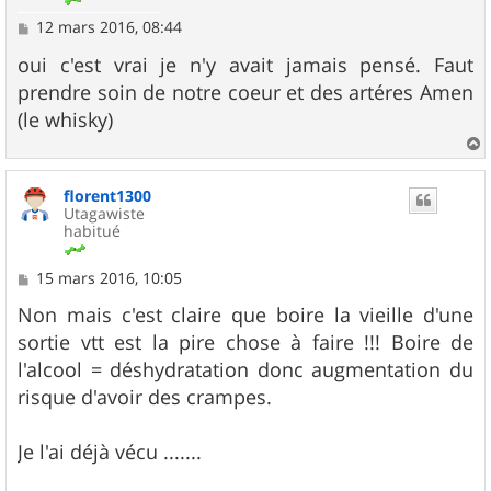
M
12 mars 2016, 08:44
e
s
oui c'est vrai je n'y avait jamais pensé. Faut
s
prendre soin de notre coeur et des artéres Amen
a
g
(le whisky)
e
a
u
florent1300
t
Utagawiste
habitué
M
15 mars 2016, 10:05
e
s
Non mais c'est claire que boire la vieille d'une
s
sortie vtt est la pire chose à faire !!! Boire de
a
g
l'alcool = déshydratation donc augmentation du
e
risque d'avoir des crampes.
Je l'ai déjà vécu .......