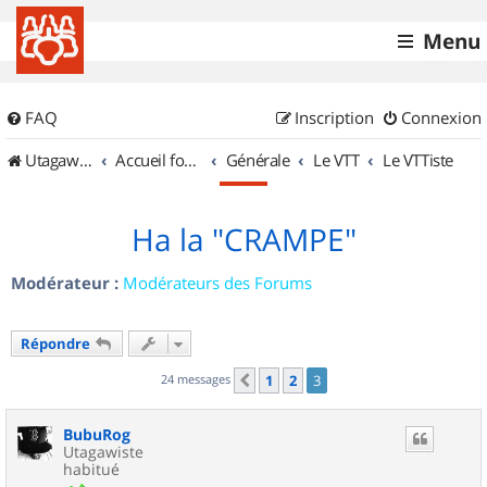
Menu
FAQ
Inscription
Connexion
UtagawaVTT (Randos VTT et VTTAE avec traces GPS)
Accueil forum
Générale
Le VTT
Le VTTiste
Ha la "CRAMPE"
Modérateur :
Modérateurs des Forums
Répondre
24 messages
1
2
3
Précédent
BubuRog
Utagawiste
habitué