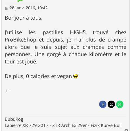
M
28 janv. 2016, 10:42
e
s
Bonjour à tous,
s
a
g
J'utilise les pastilles HIGH5 trouvé chez
e
ProBikeShop et depuis, je n'ai plus de crampe
alors que je suis sujet aux crampes comme
personnes. Une gorgé à chaque kilomètre et le
tour est joué.
De plus, 0 calories et vegan
++
BubuRog
Lapierre XR 729 2017 - ZTR Arch Ex 29er - Fizik Kurve Bull