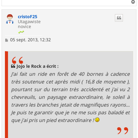
a
u
cristoF25
t
Utagawiste
novice
M
05 sept. 2013, 12:32
e
s
s
a
g
Jojo le Rock a écrit :
e
J'ai fait un ride en forêt de 40 bornes à cadence
très soutenue cet après midi ( 16,8 de moyenne ),
pourtant sur du terrain très accidenté et j'ai vu 2
chevreuils, un paysage extraordinaire, le soleil à
travers les branches jetait de magnifiques rayons...
Je puis te garantir que je ne me suis pas baladé et
que j'ai pris un pied extraordinaire !