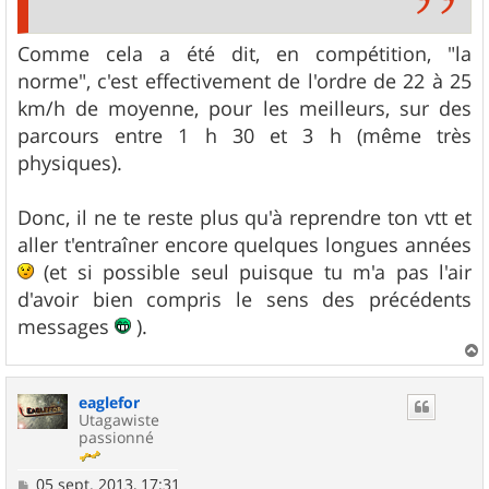
Comme cela a été dit, en compétition, "la
norme", c'est effectivement de l'ordre de 22 à 25
km/h de moyenne, pour les meilleurs, sur des
parcours entre 1 h 30 et 3 h (même très
physiques).
Donc, il ne te reste plus qu'à reprendre ton vtt et
aller t'entraîner encore quelques longues années
(et si possible seul puisque tu m'a pas l'air
d'avoir bien compris le sens des précédents
messages
).
a
u
eaglefor
t
Utagawiste
passionné
M
05 sept. 2013, 17:31