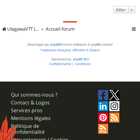
Aller
UtagawaVTT (Randos VTT et VTTAE avec traces GPS)
Accueil forum
Développé par
phpBB
® Forum Software © phpBB Limited
Traduction française officielle
©
Qiaeru
Optimized by:
phpBB SEO
Confidentialité
|
Conditions
Qui sommes-nous ?
Contact & Logos
Services pros
Mentions légales
Politique de
confidentialité
Consentement / Cookies