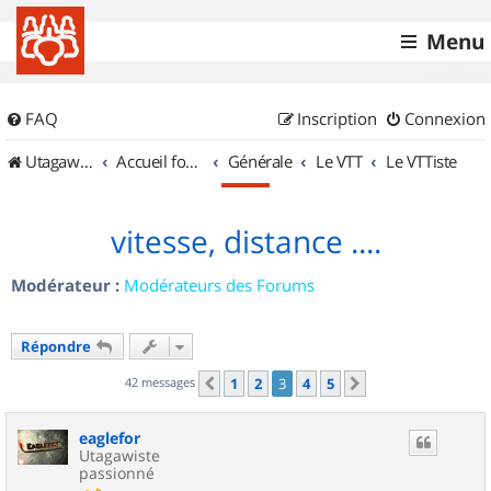
Menu
FAQ
Inscription
Connexion
UtagawaVTT (Randos VTT et VTTAE avec traces GPS)
Accueil forum
Générale
Le VTT
Le VTTiste
vitesse, distance ....
Modérateur :
Modérateurs des Forums
Répondre
42 messages
1
2
3
4
5
Précédent
Suivant
eaglefor
Utagawiste
passionné