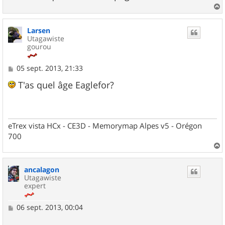
a
u
Larsen
t
Utagawiste
gourou
M
05 sept. 2013, 21:33
e
s
T'as quel âge Eaglefor?
s
a
g
e
eTrex vista HCx - CE3D - Memorymap Alpes v5 - Orégon
700
a
u
ancalagon
t
Utagawiste
expert
M
06 sept. 2013, 00:04
e
s