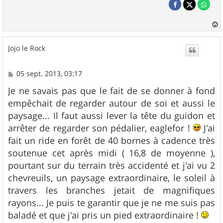
a
u
Jojo le Rock
t
M
05 sept. 2013, 03:17
e
s
Je ne savais pas que le fait de se donner à fond
s
empêchait de regarder autour de soi et aussi le
a
g
paysage... Il faut aussi lever la tête du guidon et
e
arrêter de regarder son pédalier, eaglefor !
J'ai
fait un ride en forêt de 40 bornes à cadence très
soutenue cet après midi ( 16,8 de moyenne ),
pourtant sur du terrain très accidenté et j'ai vu 2
chevreuils, un paysage extraordinaire, le soleil à
travers les branches jetait de magnifiques
rayons... Je puis te garantir que je ne me suis pas
baladé et que j'ai pris un pied extraordinaire !