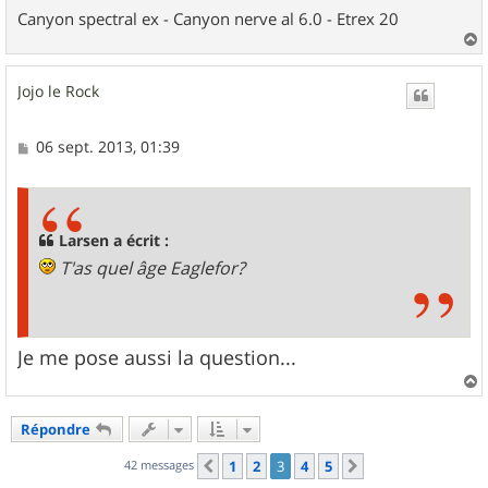
Canyon spectral ex - Canyon nerve al 6.0 - Etrex 20
a
u
Jojo le Rock
t
M
06 sept. 2013, 01:39
e
s
s
a
g
Larsen a écrit :
e
T'as quel âge Eaglefor?
Je me pose aussi la question...
a
u
Répondre
t
42 messages
1
2
3
4
5
Précédent
Suivant