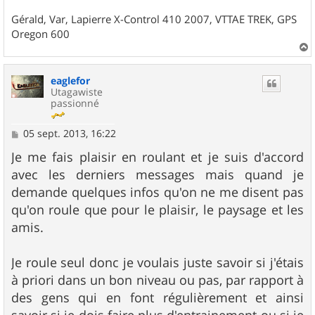
Gérald, Var, Lapierre X-Control 410 2007, VTTAE TREK, GPS
Oregon 600
a
u
eaglefor
t
Utagawiste
passionné
M
05 sept. 2013, 16:22
e
s
Je me fais plaisir en roulant et je suis d'accord
s
avec les derniers messages mais quand je
a
g
demande quelques infos qu'on ne me disent pas
e
qu'on roule que pour le plaisir, le paysage et les
amis.
Je roule seul donc je voulais juste savoir si j'étais
à priori dans un bon niveau ou pas, par rapport à
des gens qui en font régulièrement et ainsi