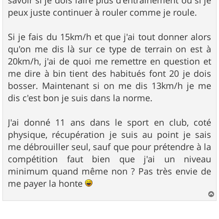
savoir si je dois faire plus d'entrainement ou si je
peux juste continuer à rouler comme je roule.
Si je fais du 15km/h et que j'ai tout donner alors
qu'on me dis là sur ce type de terrain on est à
20km/h, j'ai de quoi me remettre en question et
me dire à bin tient des habitués font 20 je dois
bosser. Maintenant si on me dis 13km/h je me
dis c'est bon je suis dans la norme.
J'ai donné 11 ans dans le sport en club, coté
physique, récupération je suis au point je sais
me débrouiller seul, sauf que pour prétendre à la
compétition faut bien que j'ai un niveau
minimum quand même non ? Pas très envie de
me payer la honte
a
u
t