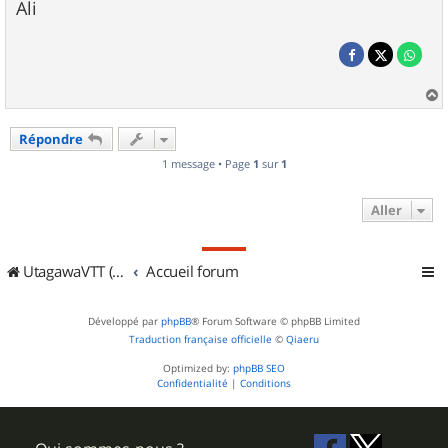
Ali
a
u
Répondre
t
1 message • Page
1
sur
1
Aller
UtagawaVTT (Randos VTT et VTTAE avec traces GPS)
Accueil forum
Développé par
phpBB
® Forum Software © phpBB Limited
Traduction française officielle
©
Qiaeru
Optimized by:
phpBB SEO
Confidentialité
|
Conditions