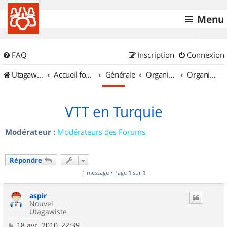
Menu
FAQ
Inscription
Connexion
UtagawaVTT (Randos VTT et VTTAE avec traces GPS)
Accueil forum
Générale
Organisation de sorties & Recherche de partenaires
Organisation de sorties ailleurs
VTT en Turquie
Modérateur :
Modérateurs des Forums
Répondre
1 message • Page
1
sur
1
aspir
Nouvel
Utagawiste
M
18 avr. 2010, 22:39