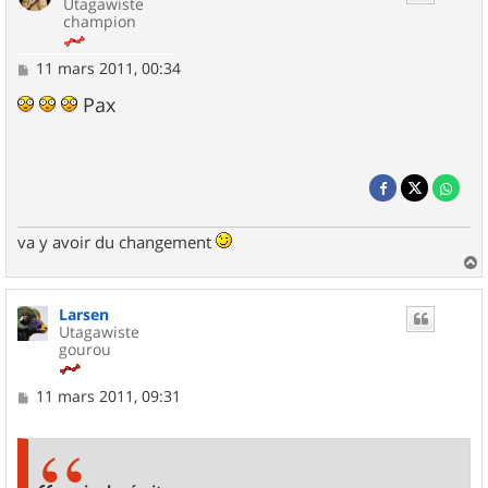
Utagawiste
champion
M
11 mars 2011, 00:34
e
s
Pax
s
a
g
e
va y avoir du changement
a
u
Larsen
t
Utagawiste
gourou
M
11 mars 2011, 09:31
e
s
s
a
g