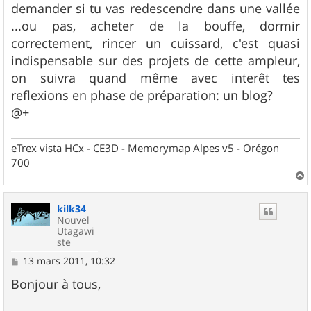
demander si tu vas redescendre dans une vallée
...ou pas, acheter de la bouffe, dormir
correctement, rincer un cuissard, c'est quasi
indispensable sur des projets de cette ampleur,
on suivra quand même avec interêt tes
reflexions en phase de préparation: un blog?
@+
eTrex vista HCx - CE3D - Memorymap Alpes v5 - Orégon
700
a
u
kilk34
t
Nouvel
Utagawi
ste
M
13 mars 2011, 10:32
e
s
Bonjour à tous,
s
a