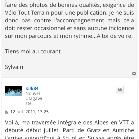
faire des photos de bonnes qualités, exigence de
Vélo Tout Terrain pour une publication. Je ne suis
donc pas contre l'accompagnement mais cela
doit rester occasionnel et sans aucune incidence
sur mon parcours et mon rythme...A toi de voire.
Tiens moi au courant.
Sylvain
a
u
kilk34
t
Nouvel
Utagawi
ste
M
12 juil. 2011, 13:25
e
s
Voilà, ma traversée intégrale des Alpes en VTT a
s
débuté début juillet. Parti de Gratz en Autriche
a
g
j'arrive aujourd'hui à Scuol en Suisse après être