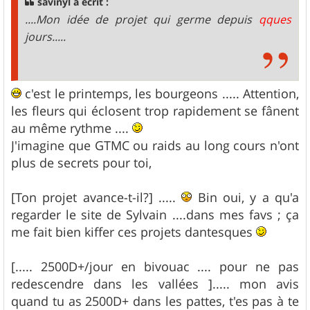
savinyl a écrit :
e
....Mon idée de projet qui germe depuis
qques
jours.....
c'est le printemps, les bourgeons ..... Attention,
les fleurs qui éclosent trop rapidement se fânent
au même rythme ....
J'imagine que GTMC ou raids au long cours n'ont
plus de secrets pour toi,
[Ton projet avance-t-il?] .....
Bin oui, y a qu'a
regarder le site de Sylvain ....dans mes favs ; ça
me fait bien kiffer ces projets dantesques
[..... 2500D+/jour en bivouac .... pour ne pas
redescendre dans les vallées ]..... mon avis
quand tu as 2500D+ dans les pattes, t'es pas à te