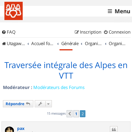
Menu
FAQ
Inscription
Connexion
UtagawaVTT (Randos VTT et VTTAE avec traces GPS)
Accueil forum
Générale
Organisation de sorties & Recherche de partenaires
Organisation de sorties ailleurs
Traversée intégrale des Alpes en
VTT
Modérateur :
Modérateurs des Forums
Répondre
15 messages
1
2
Précédent
pax