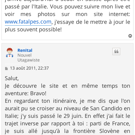
e
passé par l'Italie. Vous pouvez suivre mon live et
voir mes photos sur mon site internet:
www.fatalpes.com
, j'essaye de le mettre à jour le
plus souvent possible!
a
u
RenItal
t
Nouvel
Utagawiste
M
13 août 2011, 22:37
e
s
Salut,
s
Je découvre le site et en même temps ton
a
g
aventure: Bravo!
e
En regardant ton itinéraire, je me dis que l'on
aurait pu se croiser au niveau de San Candido en
Italie; j'y suis passé le 29 juin. En effet j'ai fait le
trajet inverse par rapport à toi : parti de France,
je suis allé jusqu'à la frontière Slovène en