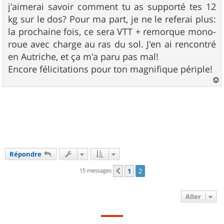
j'aimerai savoir comment tu as supporté tes 12
kg sur le dos? Pour ma part, je ne le referai plus:
la prochaine fois, ce sera VTT + remorque mono-
roue avec charge au ras du sol. J'en ai rencontré
en Autriche, et ça m'a paru pas mal!
Encore félicitations pour ton magnifique périple!
a
u
t
Répondre
15 messages
1
2
Précédent
Aller