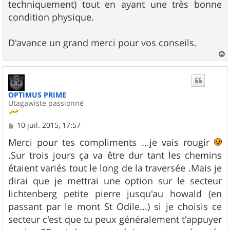
techniquement) tout en ayant une très bonne
condition physique.
D'avance un grand merci pour vos conseils.
a
u
t
OPTIMUS PRIME
Utagawiste passionné
M
10 juil. 2015, 17:57
e
s
Merci pour tes compliments ...je vais rougir
s
.Sur trois jours ça va être dur tant les chemins
a
g
étaient variés tout le long de la traversée .Mais je
e
dirai que je mettrai une option sur le secteur
lichtenberg petite pierre jusqu'au howald (en
passant par le mont St Odile...) si je choisis ce
secteur c'est que tu peux généralement t'appuyer