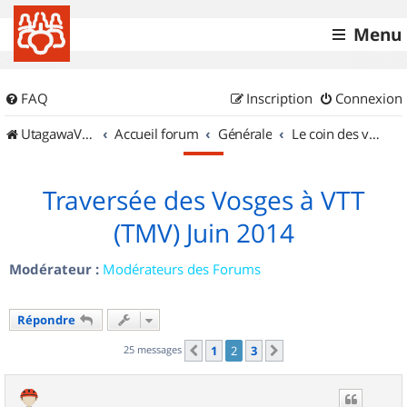
Menu
FAQ
Inscription
Connexion
UtagawaVTT (Randos VTT et VTTAE avec traces GPS)
Accueil forum
Générale
Le coin des vidéastes
Traversée des Vosges à VTT
(TMV) Juin 2014
Modérateur :
Modérateurs des Forums
Répondre
25 messages
1
2
3
Précédent
Suivant