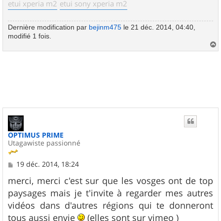
etui xperia m2
etui sony xperia m2
Dernière modification par
bejinm475
le 21 déc. 2014, 04:40,
modifié 1 fois.
a
u
t
OPTIMUS PRIME
Utagawiste passionné
M
19 déc. 2014, 18:24
e
s
merci, merci c'est sur que les vosges ont de top
s
paysages mais je t'invite à regarder mes autres
a
g
vidéos dans d'autres régions qui te donneront
e
tous aussi envie
(elles sont sur vimeo )