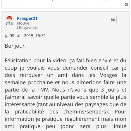
a
u
Prosper21
t
Nouvel
Utagawiste
M
09 juil. 2015, 16:31
e
s
Bonjour,
s
a
g
Félicitation pour la vidéo, ça fait bien envie et du
e
coup je voulais vous demander conseil car je
dois retrouver un ami dans les Vosges la
semaine prochaine et nous aimerions faire une
partie de la TMV. Nous n'avons que 3 jours et
j'aimerai savoir quelle partie vous semble la plus
intéressante (tant au niveau des paysages que de
la praticabilité des chemins/sentiers). Pour
information je pratique régulièrement mais mon
ami pratique peu (donc sera plus limité