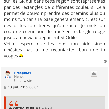
sur les GR qui dans cette région sont représentés
par des rectangles de différentes couleurs .Cela
permet de pouvoir prendre des chemins plus ou
moins fun car à la base généralement, c. 'est sur
des pistes forestières qu'on roule. Je mets un
coup de coeur pour le tracé en rectangle rouge
jusqu'au howald depuis mt St Odile.
Voilà j'espère que les infos ton aidé sinon
n'hésites pas à me recontacter. bon ride in
vosges
a
u
Prosper21
t
Nouvel
Utagawiste
M
13 juil. 2015, 08:02
e
s
s
a
g
OPTIMUS PRIME a écrit :