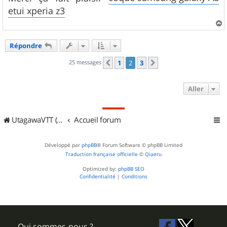
s
etui xperia z3
a
g
e
a
u
Répondre
t
25 messages
1
2
3
Précédent
Suivant
Aller
UtagawaVTT (Randos VTT et VTTAE avec traces GPS)
Accueil forum
Développé par
phpBB
® Forum Software © phpBB Limited
Traduction française officielle
©
Qiaeru
Optimized by:
phpBB SEO
Confidentialité
|
Conditions
Qui sommes-nous ?