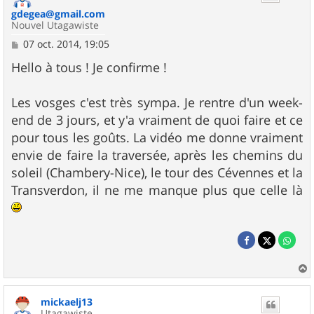
gdegea@gmail.com
Nouvel Utagawiste
M
07 oct. 2014, 19:05
e
s
Hello à tous ! Je confirme !
s
a
g
Les vosges c'est très sympa. Je rentre d'un week-
e
end de 3 jours, et y'a vraiment de quoi faire et ce
pour tous les goûts. La vidéo me donne vraiment
envie de faire la traversée, après les chemins du
soleil (Chambery-Nice), le tour des Cévennes et la
Transverdon, il ne me manque plus que celle là
a
u
mickaelj13
t
Utagawiste