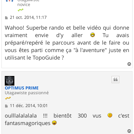
novice
M
21 oct. 2014, 11:17
e
s
Wahoo! Superbe rando et belle vidéo qui donne
s
vraiment envie d'y aller
Tu avais
a
g
préparé/repéré le parcours avant de le faire ou
e
vous êtes parti comme ça "à l'aventure" juste en
utilisant le TopoGuide ?
a
u
t
OPTIMUS PRIME
Utagawiste passionné
M
11 déc. 2014, 10:01
e
s
oulllalalalala !!! bientôt 300 vus
c'est
s
fantasmagoriques
a
g
e