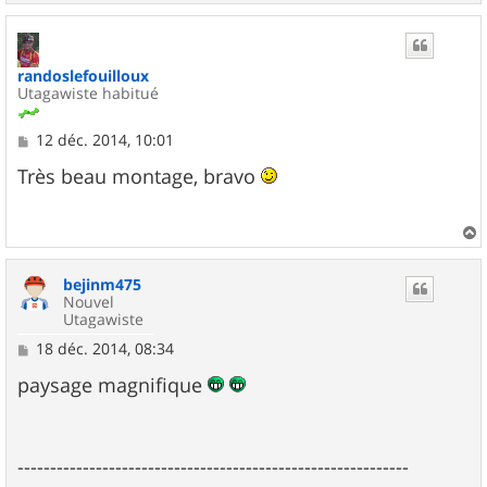
a
u
t
randoslefouilloux
Utagawiste habitué
M
12 déc. 2014, 10:01
e
s
Très beau montage, bravo
s
a
g
e
a
u
bejinm475
t
Nouvel
Utagawiste
M
18 déc. 2014, 08:34
e
s
paysage magnifique
s
a
g
e
------------------------------------------------------------