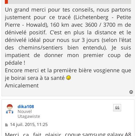
Un grand merci pour tes conseils, nous partons
justement pour ce tracé (Lichetenberg - Petite
Pierre - Howald), 160 km avec 3600 / 3700 m de
dénivelé positif. C'est en plus la distance et le
dénivelé idéal pour nous sur 3 jours (selon l'état
des chemins/sentiers bien entendu). Je suis
impatient de donner mon premier coup de
pédale !
Encore merci et la première bière vosgienne que
je boirai sera à ta santé
Amicalement
a
u
dika108
t
Nouvel
Utagawiste
M
14 juil. 2015, 11:25
e
s
coque samsung galaxy A8
Merci ça fait plaisir