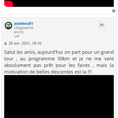
a
u
assebou81
t
Utagawiste
accro
M
25 avr. 2021, 18:16
e
s
Salut les amis, aujourd'hui on part pour un grand
s
tour , au programme 50km et je ne me sent
a
g
absolument pas prêt pour les faires , mais la
e
motivation de belles descentes est la !!!