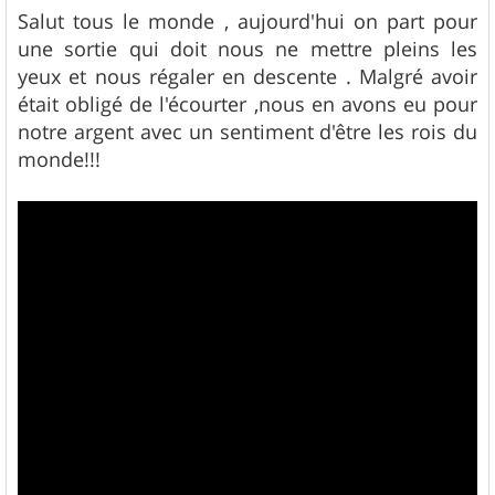
s
Salut tous le monde , aujourd'hui on part pour
s
une sortie qui doit nous ne mettre pleins les
a
g
yeux et nous régaler en descente . Malgré avoir
e
était obligé de l'écourter ,nous en avons eu pour
notre argent avec un sentiment d'être les rois du
monde!!!