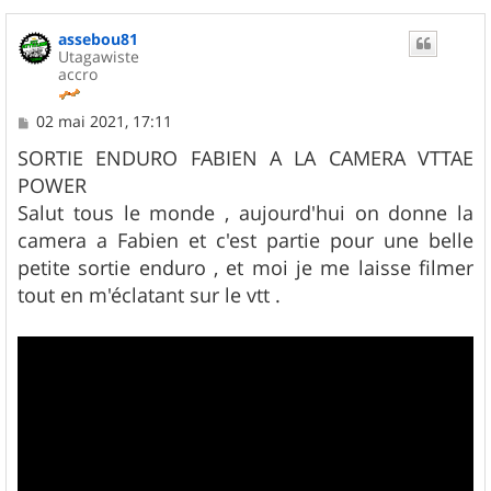
assebou81
Utagawiste
accro
M
02 mai 2021, 17:11
e
s
SORTIE ENDURO FABIEN A LA CAMERA VTTAE
s
POWER
a
g
Salut tous le monde , aujourd'hui on donne la
e
camera a Fabien et c'est partie pour une belle
petite sortie enduro , et moi je me laisse filmer
tout en m'éclatant sur le vtt .