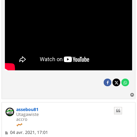
a
u
assebou81
t
Utagawiste
accro
M
04 avr. 2021, 17:01
e