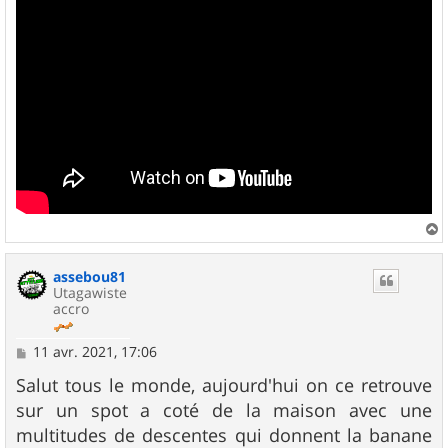
a
u
assebou81
t
Utagawiste
accro
M
11 avr. 2021, 17:06
e
s
Salut tous le monde, aujourd'hui on ce retrouve
s
sur un spot a coté de la maison avec une
a
g
multitudes de descentes qui donnent la banane
e