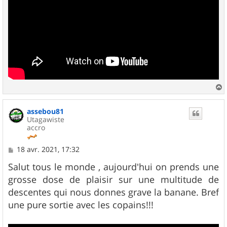
a
u
assebou81
t
Utagawiste
accro
M
18 avr. 2021, 17:32
e
s
Salut tous le monde , aujourd'hui on prends une
s
grosse dose de plaisir sur une multitude de
a
g
descentes qui nous donnes grave la banane. Bref
e
une pure sortie avec les copains!!!