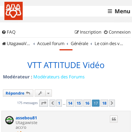
Menu
FAQ
Inscription
Connexion
UtagawaVTT (Randos VTT et VTTAE avec traces GPS)
Accueil forum
Générale
Le coin des vidéastes
VTT ATTITUDE Vidéo
Modérateur :
Modérateurs des Forums
Répondre
Page
17
sur
18
175 messages
1
14
15
16
17
18
Précédent
Suivant
…
assebou81
Utagawiste
accro