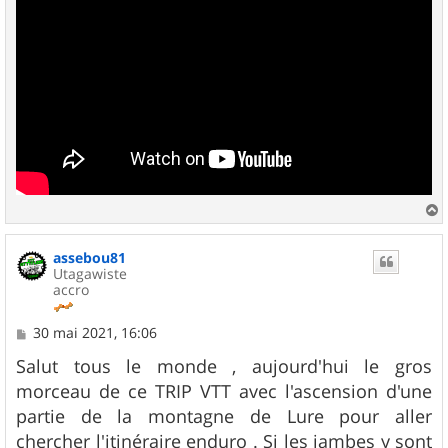
a
u
assebou81
t
Utagawiste
accro
M
30 mai 2021, 16:06
e
s
Salut tous le monde , aujourd'hui le gros
s
morceau de ce TRIP VTT avec l'ascension d'une
a
g
partie de la montagne de Lure pour aller
e
chercher l'itinéraire enduro . Si les jambes y sont