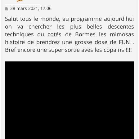
M
28 mars 2021, 17:06
e
s
Salut tous le monde, au programme aujourd'hui
s
on va chercher les plus belles descentes
a
g
techniques du cotés de Bormes les mimosas
e
histoire de prendrez une grosse dose de FUN .
Bref encore une super sortie aves les copains !!!!