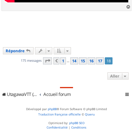
a
u
t
Répondre
Page
18
sur
18
175 messages
1
14
15
16
17
18
Précédent
…
Aller
UtagawaVTT (Randos VTT et VTTAE avec traces GPS)
Accueil forum
Développé par
phpBB
® Forum Software © phpBB Limited
Traduction française officielle
©
Qiaeru
Optimized by:
phpBB SEO
Confidentialité
|
Conditions