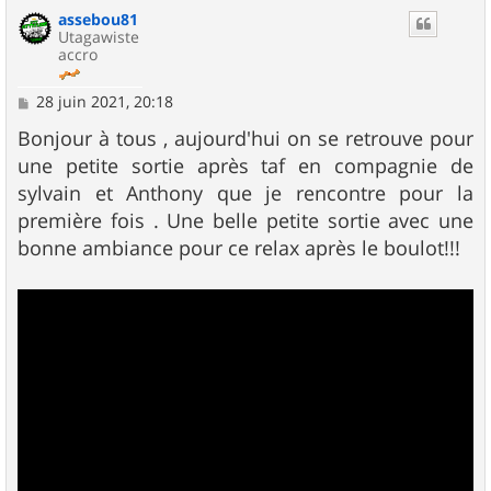
u
assebou81
t
Utagawiste
accro
M
28 juin 2021, 20:18
e
s
Bonjour à tous , aujourd'hui on se retrouve pour
s
une petite sortie après taf en compagnie de
a
g
sylvain et Anthony que je rencontre pour la
e
première fois . Une belle petite sortie avec une
bonne ambiance pour ce relax après le boulot!!!