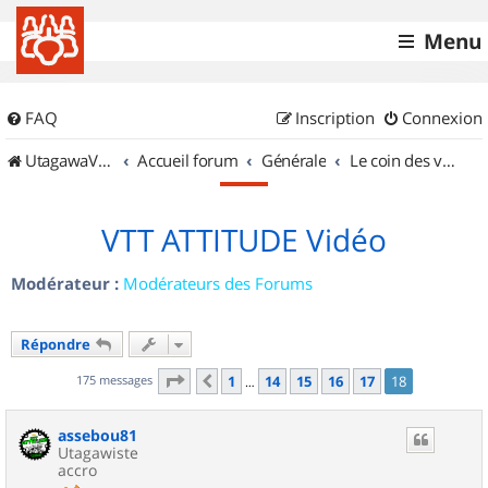
Menu
FAQ
Inscription
Connexion
UtagawaVTT (Randos VTT et VTTAE avec traces GPS)
Accueil forum
Générale
Le coin des vidéastes
VTT ATTITUDE Vidéo
Modérateur :
Modérateurs des Forums
Répondre
Page
18
sur
18
175 messages
1
14
15
16
17
18
Précédent
…
assebou81
Utagawiste
accro