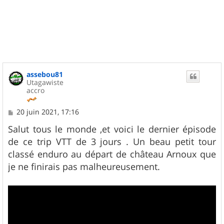
assebou81
Utagawiste
accro
M
20 juin 2021, 17:16
e
s
Salut tous le monde ,et voici le dernier épisode
s
de ce trip VTT de 3 jours . Un beau petit tour
a
g
classé enduro au départ de château Arnoux que
e
je ne finirais pas malheureusement.