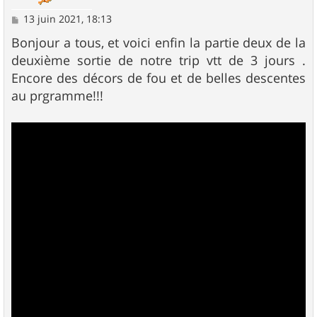
M
13 juin 2021, 18:13
e
s
Bonjour a tous, et voici enfin la partie deux de la
s
deuxième sortie de notre trip vtt de 3 jours .
a
g
Encore des décors de fou et de belles descentes
e
au prgramme!!!