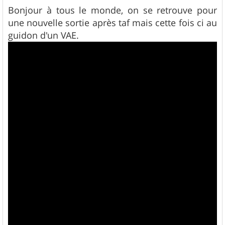
e
s
Bonjour à tous le monde, on se retrouve pour
s
une nouvelle sortie après taf mais cette fois ci au
a
g
guidon d'un VAE.
e