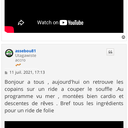
a
u
assebou81
t
Utagawiste
accro
M
11 juil. 2021, 17:13
e
s
Bonjour a tous , aujourd'hui on retrouve les
s
copains sur un ride a couper le souffle .Au
a
g
programme vu mer , montées bien cardio et
e
descentes de rêves . Bref tous les ingrédients
pour un ride de folie