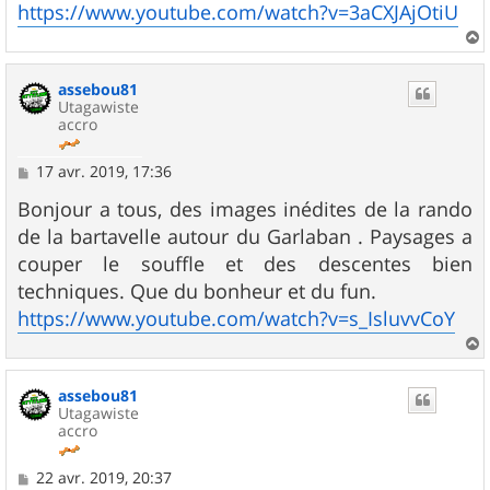
https://www.youtube.com/watch?v=3aCXJAjOtiU
a
u
assebou81
t
Utagawiste
accro
M
17 avr. 2019, 17:36
e
s
Bonjour a tous, des images inédites de la rando
s
de la bartavelle autour du Garlaban . Paysages a
a
g
couper le souffle et des descentes bien
e
techniques. Que du bonheur et du fun.
https://www.youtube.com/watch?v=s_IsluvvCoY
a
u
assebou81
t
Utagawiste
accro
M
22 avr. 2019, 20:37