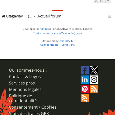
Aller
UtagawaVTT (Randos VTT et VTTAE avec traces GPS)
Accueil forum
Développé par
phpBB
® Forum Software © phpBB Limited
Traduction française officielle
©
Qiaeru
Optimized by:
phpBB SEO
Confidentialité
|
Conditions
Qui sommes-nous ?
Contact & Logos
Services pros
Mentions légales
Politique de
confidentialité
Consentement / Cookies
Stats des traces GPX