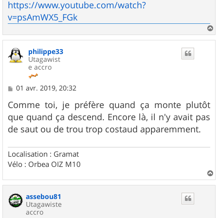
https://www.youtube.com/watch?
v=psAmWX5_FGk
a
u
philippe33
t
Utagawist
e accro
M
01 avr. 2019, 20:32
e
s
Comme toi, je préfère quand ça monte plutôt
s
que quand ça descend. Encore là, il n'y avait pas
a
g
de saut ou de trou trop costaud apparemment.
e
Localisation : Gramat
Vélo : Orbea OIZ M10
a
u
assebou81
t
Utagawiste
accro