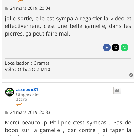
M
24 mars 2019, 20:04
e
s
jolie sortie, elle est sympa à regarder la vidéo et
s
effectivement, c'est une belle gamelle, dans les
a
g
pierres, ça peut faire mal.
e
Localisation : Gramat
Vélo : Orbea OIZ M10
a
u
assebou81
t
Utagawiste
accro
M
24 mars 2019, 20:33
e
s
Merci beaucoup Philippe c'est sympas . Pas de
s
bobo sur la gamelle , par contre j ai taper la
a