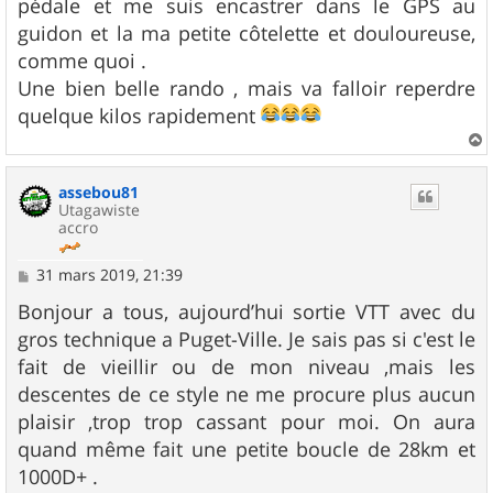
g
pédale et me suis encastrer dans le GPS au
e
guidon et la ma petite côtelette et douloureuse,
comme quoi .
Une bien belle rando , mais va falloir reperdre
quelque kilos rapidement
a
u
assebou81
t
Utagawiste
accro
M
31 mars 2019, 21:39
e
s
Bonjour a tous, aujourd’hui sortie VTT avec du
s
gros technique a Puget-Ville. Je sais pas si c'est le
a
g
fait de vieillir ou de mon niveau ,mais les
e
descentes de ce style ne me procure plus aucun
plaisir ,trop trop cassant pour moi. On aura
quand même fait une petite boucle de 28km et
1000D+ .