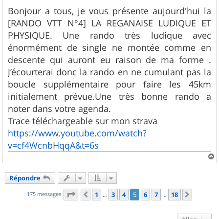
e
s
Bonjour a tous, je vous présente aujourd'hui la
s
[RANDO VTT N°4] LA REGANAISE LUDIQUE ET
a
g
PHYSIQUE. Une rando très ludique avec
e
énormément de single ne montée comme en
descente qui auront eu raison de ma forme .
J’écourterai donc la rando en ne cumulant pas la
boucle supplémentaire pour faire les 45km
initialement prévue.Une très bonne rando a
noter dans votre agenda.
Trace téléchargeable sur mon strava
https://www.youtube.com/watch?
v=cf4WcnbHqqA&t=6s
a
u
Répondre
t
Page
5
sur
18
175 messages
1
3
4
5
6
7
18
Précédent
Suivant
…
…