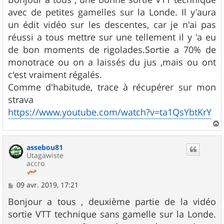
s
avec de petites gamelles sur la Londe. Il y'aura
a
g
un édit vidéo sur les descentes, car je n'ai pas
e
réussi a tous mettre sur une tellement il y 'a eu
de bon moments de rigolades.Sortie a 70% de
monotrace ou on a laissés du jus ,mais ou ont
c'est vraiment régalés.
Comme d'habitude, trace à récupérer sur mon
strava
https://www.youtube.com/watch?v=ta1QsYbtKrY
a
u
assebou81
t
Utagawiste
accro
M
09 avr. 2019, 17:21
e
s
Bonjour a tous , deuxième partie de la vidéo
s
sortie VTT technique sans gamelle sur la Londe.
a