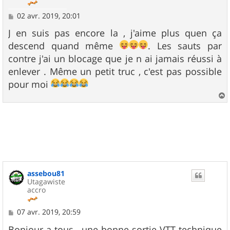
M
02 avr. 2019, 20:01
e
s
J en suis pas encore la , j'aime plus quen ça
s
descend quand même
. Les sauts par
a
g
contre j'ai un blocage que je n ai jamais réussi à
e
enlever . Même un petit truc , c'est pas possible
pour moi
a
u
t
assebou81
Utagawiste
accro
M
07 avr. 2019, 20:59
e
s
Bonjour a tous , une bonne sortie VTT technique