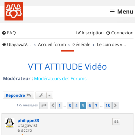
Menu
FAQ
Inscription
Connexion
UtagawaVTT (Randos VTT et VTTAE avec traces GPS)
Accueil forum
Générale
Le coin des vidéastes
VTT ATTITUDE Vidéo
Modérateur :
Modérateurs des Forums
Répondre
Page
5
sur
18
175 messages
1
3
4
5
6
7
18
Précédent
Suivant
…
…
philippe33
Utagawist
e accro