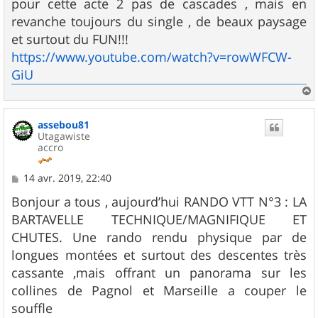
g
pour cette acte 2 pas de cascades , mais en
e
revanche toujours du single , de beaux paysage
et surtout du FUN!!!
https://www.youtube.com/watch?v=rowWFCW-
GiU
a
u
assebou81
t
Utagawiste
accro
M
14 avr. 2019, 22:40
e
s
Bonjour a tous , aujourd’hui RANDO VTT N°3 : LA
s
BARTAVELLE TECHNIQUE/MAGNIFIQUE ET
a
g
CHUTES. Une rando rendu physique par de
e
longues montées et surtout des descentes très
cassante ,mais offrant un panorama sur les
collines de Pagnol et Marseille a couper le
souffle